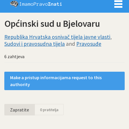
Imamo pra
Općinski sud u Bjelovaru
Republika Hrvatska osnivač tijela javne vlasti
,
Sudovi i pravosudna tijela
and
Pravosuđe
6 zahtjeva
Make a pristup informacijama request to this
authority
Zapratite
0
pratitelja