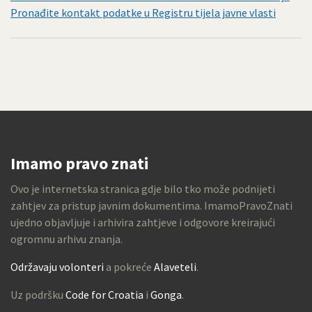
Pronađite kontakt podatke u Registru tijela javne vlasti
Imamo pravo znati
Ovo je internetska stranica gdje bilo tko može podnijeti
zahtjev za pristup javnim dokumentima. ImamoPravoZnati
ujedno objavljuje i arhivira zahtjeve i odgovore kreirajući
ogromnu arhivu znanja.
Održavaju volonteri
a pokreće
Alaveteli
.
Uz podršku
Code for Croatia
i
Gonga
.