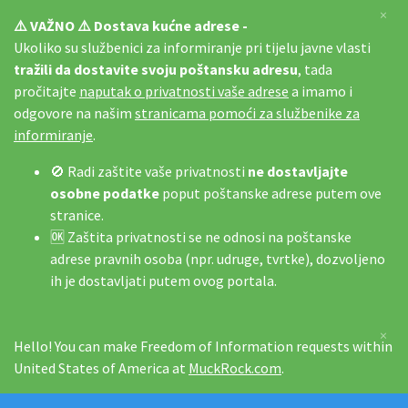
×
⚠️ VAŽNO ⚠️ Dostava kućne adrese -
Ukoliko su službenici za informiranje pri tijelu javne vlasti
tražili da dostavite svoju poštansku adresu
, tada
pročitajte
naputak o privatnosti vaše adrese
a imamo i
odgovore na našim
stranicama pomoći za službenike za
informiranje
.
🚫 Radi zaštite vaše privatnosti
ne dostavljajte
osobne podatke
poput poštanske adrese putem ove
stranice.
🆗 Zaštita privatnosti se ne odnosi na poštanske
adrese pravnih osoba (npr. udruge, tvrtke), dozvoljeno
ih je dostavljati putem ovog portala.
×
Hello! You can make Freedom of Information requests within
United States of America at
MuckRock.com
.