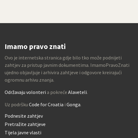
Imamo pravo znati
Ovo je internetska stranica gdje bilo tko može podnijeti
zahtjev za pristup javnim dokumentima. ImamoPravoZnati
ujedno objavljuje i arhivira zahtjeve i odgovore kreirajući
ogromnu arhivu znanja.
Održavaju volonteri
a pokreće
Alaveteli
.
Uz podršku
Code for Croatia
i
Gonga
.
Podnesite zahtjev
Pretražite zahtjeve
Tijela javne vlasti