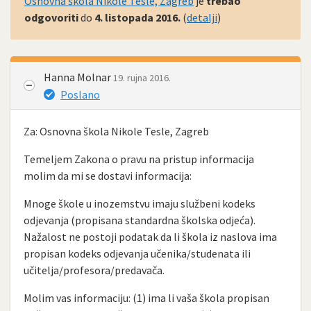
Osnovna škola Nikole Tesle, Zagreb
je
trebao
odgovoriti
do
4. listopada 2016.
(
detalji
)
Hanna Molnar
19. rujna 2016.
Poslano
Za: Osnovna škola Nikole Tesle, Zagreb
Temeljem Zakona o pravu na pristup informacija
molim da mi se dostavi informacija:
Mnoge škole u inozemstvu imaju službeni kodeks
odjevanja (propisana standardna školska odjeća).
Nažalost ne postoji podatak da li škola iz naslova ima
propisan kodeks odjevanja učenika/studenata ili
učitelja/profesora/predavača.
Molim vas informaciju: (1) ima li vaša škola propisan