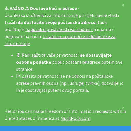
×
⚠️ VAŽNO ⚠️ Dostava kućne adrese -
Ukoliko su službenici za informiranje pri tijelu javne vlasti
tražili da dostavite svoju poštansku adresu
, tada
pročitajte
naputak o privatnosti vaše adrese
a imamo i
odgovore na našim
stranicama pomoći za službenike za
informiranje
.
🚫 Radi zaštite vaše privatnosti
ne dostavljajte
osobne podatke
poput poštanske adrese putem ove
stranice.
🆗 Zaštita privatnosti se ne odnosi na poštanske
adrese pravnih osoba (npr. udruge, tvrtke), dozvoljeno
ih je dostavljati putem ovog portala.
×
Hello! You can make Freedom of Information requests within
United States of America at
MuckRock.com
.