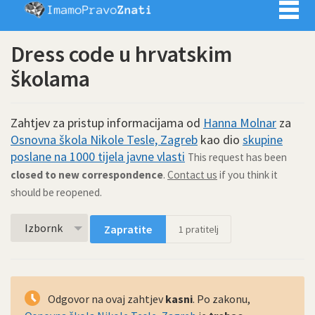
Imamo pra
Dress code u hrvatskim
školama
Zahtjev za pristup informacijama od
Hanna Molnar
za
Osnovna škola Nikole Tesle, Zagreb
kao dio
skupine
poslane na 1000 tijela javne vlasti
This request has been
closed to new correspondence
.
Contact us
if you think it
should be reopened.
Izbornk
Zapratite
1
pratitelj
Odgovor na ovaj zahtjev
kasni
. Po zakonu,