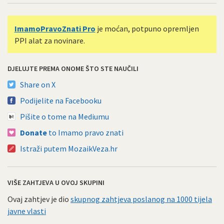
ImamoPravoZnati Pro
je moćan, potpuno opremljen
PPI alat za novinare.
DJELUJTE PREMA ONOME ŠTO STE NAUČILI
Share on X
Podijelite na Facebooku
Pišite o tome na Mediumu
Donate
to Imamo pravo znati
Istraži putem MozaikVeza.hr
VIŠE ZAHTJEVA U OVOJ SKUPINI
Ovaj zahtjev je dio
skupnog zahtjeva poslanog na 1000 tijela
javne vlasti