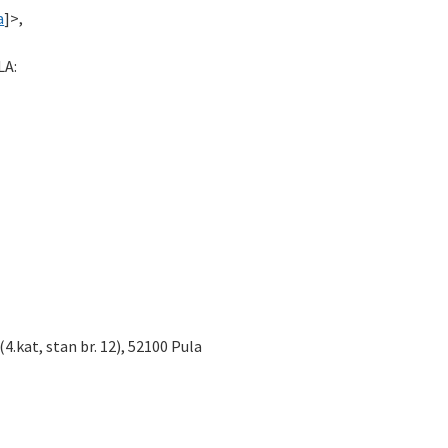
a
]>,
LA:
(4.kat, stan br. 12), 52100 Pula