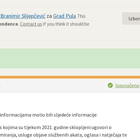
d
Branimir Slijepčević
za
Grad Pula
This
Izbo
pondence
.
Contact us
if you think it should be
Isporučeno
.
informacijama molio bih sljedeće informacije:
 s kojima su tijekom 2021. godine sklopljeni ugovori o
iranja, usluge objave službenih akata, oglasa i natječaja te