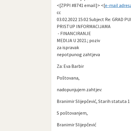
<[ZPPI #8741 email]> <[
e-mail adres
cc
03.02.2022 15:02 Subject Re: GRAD PU
PRISTUP INFORMACIJAMA
- FINANCIRANJE
MEDIJA U 2021.; poziv
za ispravak
nepotpunog zahtjeva
Za: Eva Barbir
Poštovana,
nadopunjujem zahtjev:
Branimir Slijepčević, Starih statuta 1 
S poštovanjem,
Branimir Slijepčević