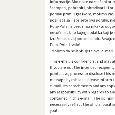
informacije. Ako niste naznačeni prima
štampati, pohraniti, obrađivati ili pr
poruku primili greškom, molimo Vas
pošiljatelja i izbrišete ovu poruku, nje
Pula-Pola ne preuzima nikakvu odgo
netočnost bilo kojeg podatka koji je s
izražena u ovoj poruci ne odražavaju 
Pula-Pola. Hvala!
Molimo da ne ispisujete ovaj e-mail u
This e-mail is confidential and may a
If you are not the intended recipient,
print, save, process or disclose this 
message by mistake, please inform t
e-mail, its attachments and any copie
any responsibility with regards to an
contained in this e-mail. The opinion
necessarily reflect the official posit
you!