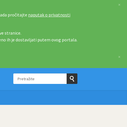
×
tada pročitajte
naputak o privatnosti
e stranice.
eno ih je dostavljati putem ovog portala.
×
Pretražite
e
Pošaljite
upit