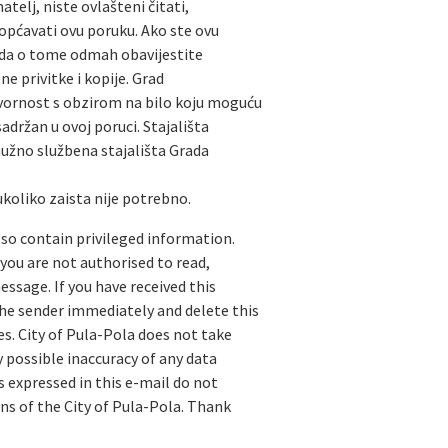
telj, niste ovlašteni čitati,
iopćavati ovu poruku. Ako ste ovu
 da o tome odmah obavijestite
ne privitke i kopije. Grad
vornost s obzirom na bilo koju moguću
adržan u ovoj poruci. Stajališta
nužno službena stajališta Grada
koliko zaista nije potrebno.
lso contain privileged information.
 you are not authorised to read,
message. If you have received this
he sender immediately and delete this
s. City of Pula-Pola does not take
y possible inaccuracy of any data
s expressed in this e-mail do not
ions of the City of Pula-Pola. Thank