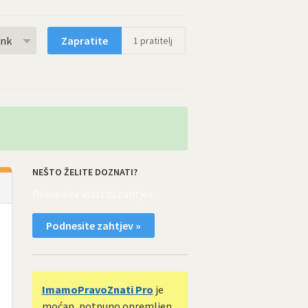
rnk
Zapratite
1
pratitelj
NEŠTO ŽELITE DOZNATI?
Pokrenite vlastiti zahtjev
Podnesite zahtjev »
ImamoPravoZnati Pro
je
moćan, potpuno opremljen