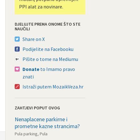
PPI alat za novinare.
DJELUJTE PREMA ONOME ŠTO STE
NAUČILI
Share on X
Podijelite na Facebooku
Pišite o tome na Mediumu
Donate
to Imamo pravo
znati
Istraži putem MozaikVeza.hr
ZAHTJEVI POPUT OVOG
Nenaplacene parkirne i
prometne kazne strancima?
Pula parking, Pula