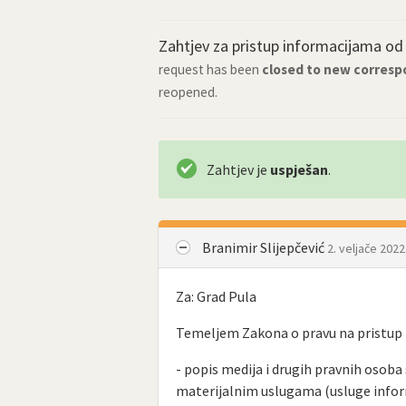
Zahtjev za pristup informacijama o
request has been
closed to new corres
reopened.
Zahtjev je
uspješan
.
Branimir Slijepčević
2. veljače 2022
Za: Grad Pula
Temeljem Zakona o pravu na pristup 
- popis medija i drugih pravnih osoba
materijalnim uslugama (usluge inform