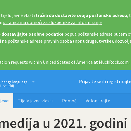
tijelu javne vlasti
tražili da dostavite svoju poštansku adresu
, 
im
stranicama pomoći za službenike za informiranje
.
 dostavljajte osobne podatke
poput poštanske adrese putem ov
i na poštanske adrese pravnih osoba (npr. udruge, tvrtke), dozvolj
tion requests within United States of America at
MuckRock.com
.
Imamo pravo znati
Prijavite se ili registrirajt
Change language
(Hrvatski)
jeve
Tijela javne vlasti
Pomoć
Volontirajte
medija u 2021. godini