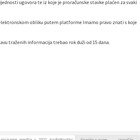
ijednosti ugovora te iz koje je proračunske stavke plaćen za svaki
 elektronskom obliku putem platforme Imamo pravo znati s koje
avu traženih informacija trebao rok duži od 15 dana.
Spojite s ovim
Izvješće