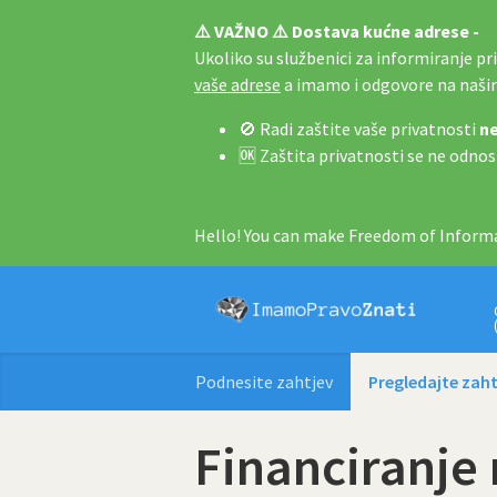
⚠️ VAŽNO ⚠️ Dostava kućne adrese -
Ukoliko su službenici za informiranje pri 
vaše adrese
a imamo i odgovore na naš
🚫 Radi zaštite vaše privatnosti
ne
🆗 Zaštita privatnosti se ne odnos
Hello! You can make Freedom of Informa
Podnesite zahtjev
Pregledajte zaht
Financiranje 