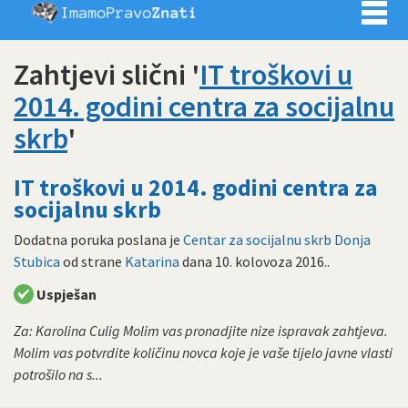
Imamo pra
Zahtjevi slični '
IT troškovi u
2014. godini centra za socijalnu
skrb
'
IT troškovi u 2014. godini centra za
socijalnu skrb
Dodatna poruka poslana je
Centar za socijalnu skrb Donja
Stubica
od strane
Katarina
dana
10. kolovoza 2016.
.
Uspješan
Za: Karolina Culig Molim vas pronadjite nize ispravak zahtjeva.
Molim vas potvrdite količinu novca koje je vaše tijelo javne vlasti
potrošilo na s...