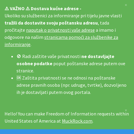
×
⚠️ VAŽNO ⚠️ Dostava kućne adrese -
Ukoliko su službenici za informiranje pri tijelu javne vlasti
tražili da dostavite svoju poštansku adresu
, tada
pročitajte
naputak o privatnosti vaše adrese
a imamo i
odgovore na našim
stranicama pomoći za službenike za
informiranje
.
🚫 Radi zaštite vaše privatnosti
ne dostavljajte
osobne podatke
poput poštanske adrese putem ove
stranice.
🆗 Zaštita privatnosti se ne odnosi na poštanske
adrese pravnih osoba (npr. udruge, tvrtke), dozvoljeno
ih je dostavljati putem ovog portala.
×
Hello! You can make Freedom of Information requests within
United States of America at
MuckRock.com
.