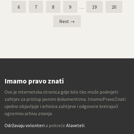
6
7
8
9
…
19
20
Next →
Imamo pravo znati
Ovo je internetska stranica gdje bilo tko može podnijeti
zahtjev za pristup javnim dokumentima. ImamoPravoZnati
ujedno objavljuje i arhivira zahtjeve i odgovore kreirajući
ogromnu arhivu znanja.
Održavaju volonteri
a pokreće
Alaveteli
.