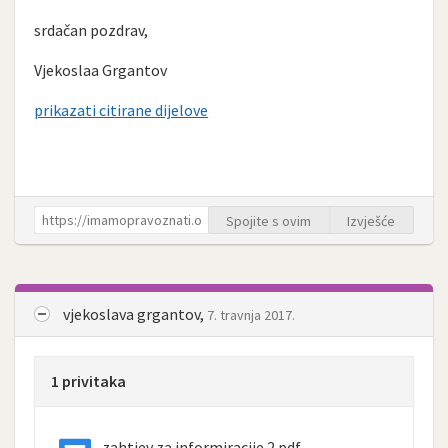
srdačan pozdrav,
Vjekoslaa Grgantov
prikazati citirane dijelove
Spojite s ovim
Izvješće
vjekoslava grgantov,
7. travnja 2017.
1 privitaka
zahtjev za informiracije 2.pdf