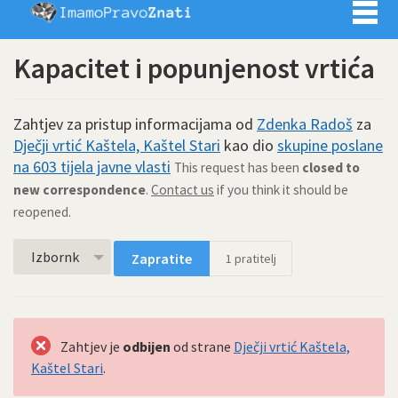
Imamo pra
Kapacitet i popunjenost vrtića
Zahtjev za pristup informacijama od
Zdenka Radoš
za
Dječji vrtić Kaštela, Kaštel Stari
kao dio
skupine poslane
na 603 tijela javne vlasti
This request has been
closed to
new correspondence
.
Contact us
if you think it should be
reopened.
Izbornk
Zapratite
1
pratitelj
Zahtjev je
odbijen
od strane
Dječji vrtić Kaštela,
Kaštel Stari
.