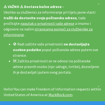
×
⚠️ VAŽNO ⚠️ Dostava kućne adrese -
Ukoliko su službenici za informiranje pri tijelu javne vlasti
tražili da dostavite svoju poštansku adresu
, tada
pročitajte
naputak o privatnosti vaše adrese
a imamo i
odgovore na našim
stranicama pomoći za službenike za
informiranje
.
🚫 Radi zaštite vaše privatnosti
ne dostavljajte
osobne podatke
poput poštanske adrese putem ove
stranice.
🆗 Zaštita privatnosti se ne odnosi na poštanske
adrese pravnih osoba (npr. udruge, tvrtke), dozvoljeno
ih je dostavljati putem ovog portala.
×
Hello! You can make Freedom of Information requests within
United States of America at
MuckRock.com
.