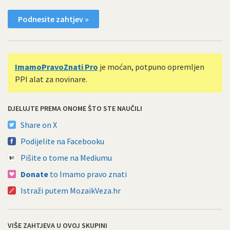
Podnesite zahtjev »
ImamoPravoZnati Pro
je moćan, potpuno opremljen
PPI alat za novinare.
DJELUJTE PREMA ONOME ŠTO STE NAUČILI
Share on X
Podijelite na Facebooku
Pišite o tome na Mediumu
Donate
to Imamo pravo znati
Istraži putem MozaikVeza.hr
VIŠE ZAHTJEVA U OVOJ SKUPINI