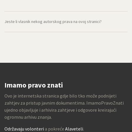
Jeste li vlasnik nekog autorskog prava na ovoj stranici?
Imamo pravo znati
Ovo je internetska stranica gdje bilo tko može podnijeti
zahtjev za pristup javnim dokumentima. ImamoPravoZnati
ujedno objavljuje i arhivira zahtjeve i odgovore kreirajući
ogromnu arhivu znanja.
Održavaju volonteri
a pokreće
Alaveteli
.