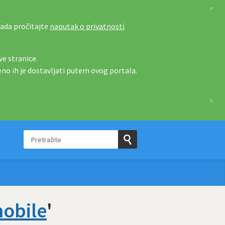
×
tada pročitajte
naputak o privatnosti
e stranice.
eno ih je dostavljati putem ovog portala.
×
Pretražite
e
Pošaljite
upit
mobile
'