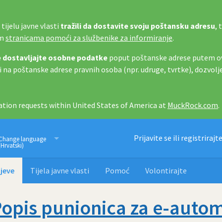
tijelu javne vlasti
tražili da dostavite svoju poštansku adresu
, 
im
stranicama pomoći za službenike za informiranje
.
 dostavljajte osobne podatke
poput poštanske adrese putem ov
i na poštanske adrese pravnih osoba (npr. udruge, tvrtke), dozvolj
tion requests within United States of America at
MuckRock.com
.
Imamo pravo znati
Prijavite se ili registrirajt
Change language
(Hrvatski)
jeve
Tijela javne vlasti
Pomoć
Volontirajte
opis punionica za e-auto