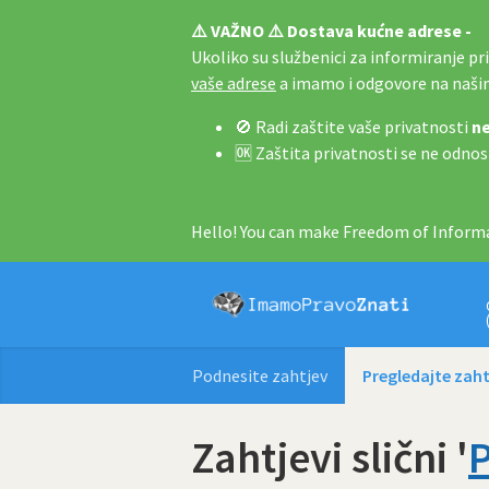
⚠️ VAŽNO ⚠️ Dostava kućne adrese -
Ukoliko su službenici za informiranje pri 
vaše adrese
a imamo i odgovore na naš
🚫 Radi zaštite vaše privatnosti
ne
🆗 Zaštita privatnosti se ne odnos
Hello! You can make Freedom of Informa
Podnesite zahtjev
Pregledajte zaht
Zahtjevi slični '
P