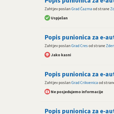
Popis punionica za e-a
Zahtjev poslan
Grad Čazma
od strane
Z
Uspješan
Popis punionica za e-a
Zahtjev poslan
Grad Cres
od strane
Zden
Jako kasni
Popis punionica za e-a
Zahtjev poslan
Grad Crikvenica
od stra
Ne posjedujemo informacije
Popis punionica za e-a