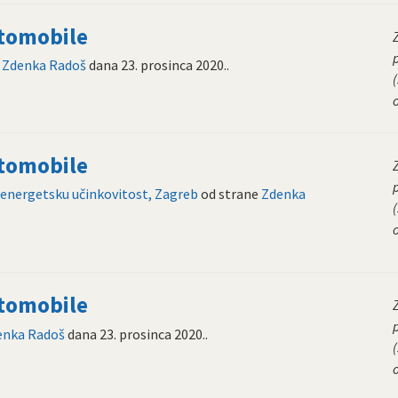
utomobile
e
Zdenka Radoš
dana
23. prosinca 2020.
.
(
utomobile
i energetsku učinkovitost, Zagreb
od strane
Zdenka
(
utomobile
enka Radoš
dana
23. prosinca 2020.
.
(