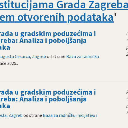
stitucijama Grada Zagreba:
tem otvorenih podataka
'
 rada u gradskim poduzećima i
reba: Analiza i poboljšanja
aka
 Augusta Cesarca, Zagreb
od strane
Baza za radničku
jače 2025.
.
 rada u gradskim poduzećima i
reba: Analiza i poboljšanja
aka
esla, Zagreb
od strane
Baza za radničku inicijativu i