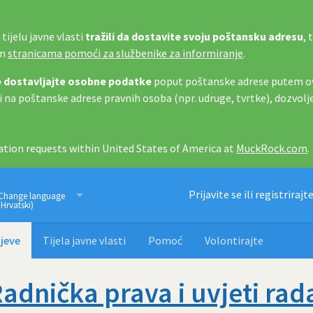
tijelu javne vlasti
tražili da dostavite svoju poštansku adresu
, 
im
stranicama pomoći za službenike za informiranje
.
 dostavljajte osobne podatke
poput poštanske adrese putem ov
i na poštanske adrese pravnih osoba (npr. udruge, tvrtke), dozvolj
tion requests within United States of America at
MuckRock.com
.
Imamo pravo znati
Prijavite se ili registrirajt
Change language
(Hrvatski)
jeve
Tijela javne vlasti
Pomoć
Volontirajte
adnička prava i uvjeti ra