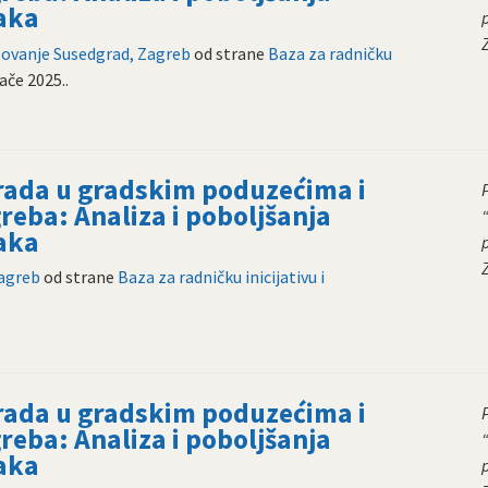
aka
zovanje Susedgrad, Zagreb
od strane
Baza za radničku
jače 2025.
.
 rada u gradskim poduzećima i
reba: Analiza i poboljšanja
aka
Zagreb
od strane
Baza za radničku inicijativu i
 rada u gradskim poduzećima i
reba: Analiza i poboljšanja
aka