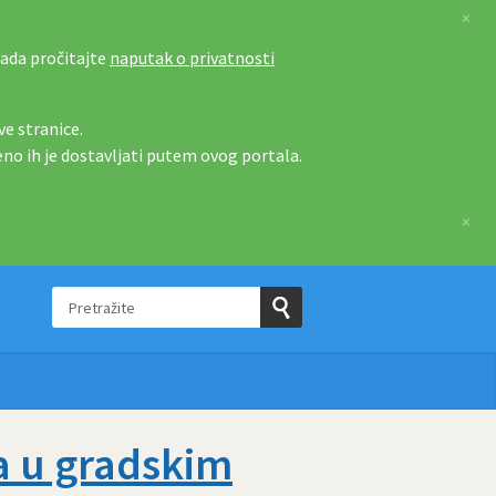
×
tada pročitajte
naputak o privatnosti
e stranice.
eno ih je dostavljati putem ovog portala.
×
Pretražite
e
Pošaljite
upit
da u gradskim