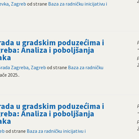
evka, Zagreb
od strane
Baza za radničku inicijativu i
 rada u gradskim poduzećima i
reba: Analiza i poboljšanja
aka
 Grada Zagreba, Zagreb
od strane
Baza za radničku
jače 2025.
.
 rada u gradskim poduzećima i
reba: Analiza i poboljšanja
aka
reb
od strane
Baza za radničku inicijativu i