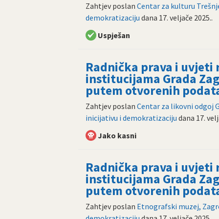
Zahtjev poslan
Centar za kulturu Trešnj
demokratizaciju
dana
17. veljače 2025.
.
Uspješan
Radnička prava i uvjeti
institucijama Grada Zag
putem otvorenih podat
Zahtjev poslan
Centar za likovni odgoj
inicijativu i demokratizaciju
dana
17. vel
Jako kasni
Radnička prava i uvjeti
institucijama Grada Zag
putem otvorenih podat
Zahtjev poslan
Etnografski muzej, Zag
demokratizaciju
dana
17. veljače 2025.
.