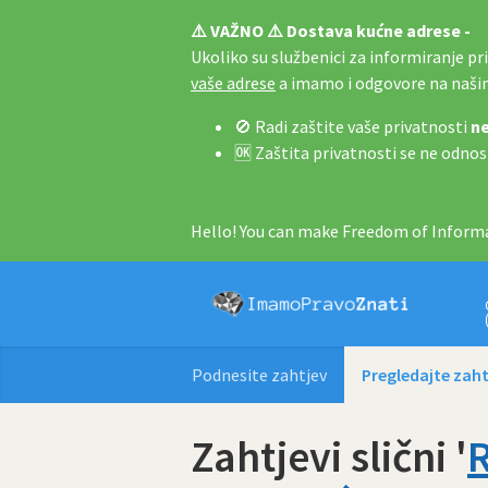
⚠️ VAŽNO ⚠️ Dostava kućne adrese -
Ukoliko su službenici za informiranje pri 
vaše adrese
a imamo i odgovore na naš
🚫 Radi zaštite vaše privatnosti
ne
🆗 Zaštita privatnosti se ne odnos
Hello! You can make Freedom of Informa
Podnesite zahtjev
Pregledajte zaht
Zahtjevi slični '
R