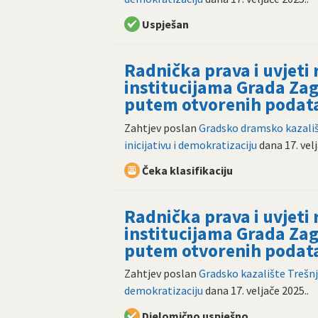
Uspješan
Radnička prava i uvjeti
institucijama Grada Zag
putem otvorenih podat
Zahtjev poslan
Gradsko dramsko kazališ
inicijativu i demokratizaciju
dana
17. vel
Čeka klasifikaciju
Radnička prava i uvjeti
institucijama Grada Zag
putem otvorenih podat
Zahtjev poslan
Gradsko kazalište Trešn
demokratizaciju
dana
17. veljače 2025.
.
Djelomično uspješno