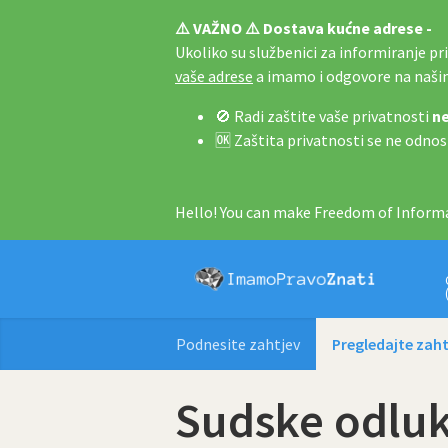
⚠️ VAŽNO ⚠️ Dostava kućne adrese -
Ukoliko su službenici za informiranje pri 
vaše adrese
a imamo i odgovore na naš
🚫 Radi zaštite vaše privatnosti
ne
🆗 Zaštita privatnosti se ne odnos
Hello! You can make Freedom of Informa
Podnesite zahtjev
Pregledajte zaht
Sudske odluk