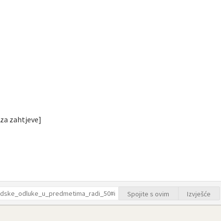
 za zahtjeve]
Spojite s ovim
Izvješće