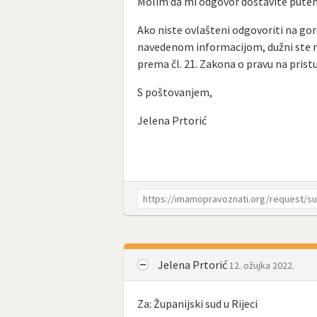
Molim da mi odgovor dostavite pute
Ako niste ovlašteni odgovoriti na gor
navedenom informacijom, dužni ste na
prema čl. 21. Zakona o pravu na pris
S poštovanjem,
Jelena Prtorić
Jelena Prtorić
12. ožujka 2022.
Za: Županijski sud u Rijeci