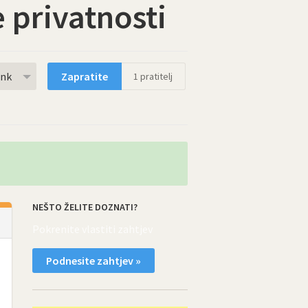
e privatnosti
rnk
Zapratite
1
pratitelj
NEŠTO ŽELITE DOZNATI?
Pokrenite vlastiti zahtjev
Podnesite zahtjev »