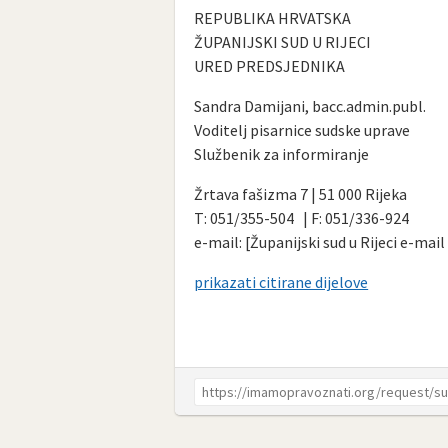
REPUBLIKA HRVATSKA
ŽUPANIJSKI SUD U RIJECI
URED PREDSJEDNIKA
Sandra Damijani, bacc.admin.publ.
Voditelj pisarnice sudske uprave
Službenik za informiranje
Žrtava fašizma 7 | 51 000 Rijeka
T: 051/355-504 | F: 051/336-924
e-mail: [Županijski sud u Rijeci e-mail
prikazati citirane dijelove