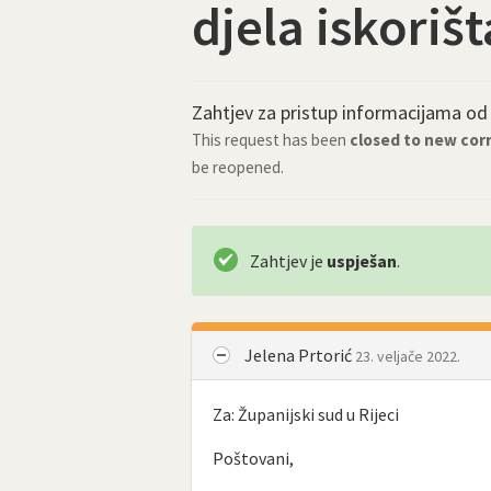
djela iskoriš
Zahtjev za pristup informacijama o
This request has been
closed to new co
be reopened.
Zahtjev je
uspješan
.
Jelena Prtorić
23. veljače 2022.
Za: Županijski sud u Rijeci
Poštovani,