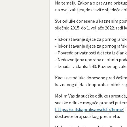
Na temelju Zakona o pravu na pristu
na ovaj zahtjev, dostavite sljedeće d
Sve odluke donesene u kaznenim post
siječnja 2015. do 1. veljače 2022. radi 
- Iskorištavanje djece za pornografs
- Iskorištavanje djece za pornografs
- Povreda privatnosti djeteta iz čla
- Nedozvoljena uporaba osobnih poda
- Iznuda iz članka 243. Kaznenog zak
Kao i sve odluke donesene pred Vašim 
kaznenog djela zlouporaba snimke sp
Molim Vas da sudske odluke (presude, 
sudske odluke moguće pronaći putem t
https://sudskapraksa.vsrh.hr/home
)
dostavite broj sudskog predmeta.