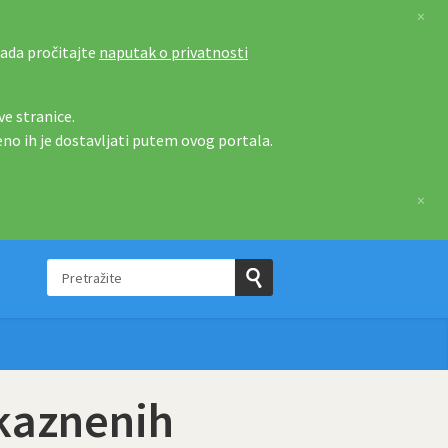
×
tada pročitajte
naputak o privatnosti
e stranice.
eno ih je dostavljati putem ovog portala.
×
Pretražite
e
Pošaljite
upit
kaznenih