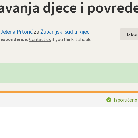
tavanja djece i povred
d
Jelena Prtorić
za
Županijski sud u Rijeci
Izbo
rrespondence
.
Contact us
if you think it should
Isporučeno