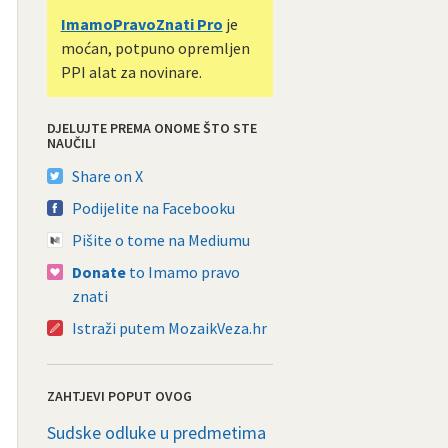
ImamoPravoZnati Pro
je
moćan, potpuno opremljen
PPI alat za novinare.
DJELUJTE PREMA ONOME ŠTO STE
NAUČILI
Share on X
Podijelite na Facebooku
Pišite o tome na Mediumu
Donate
to Imamo pravo
znati
Istraži putem MozaikVeza.hr
ZAHTJEVI POPUT OVOG
Sudske odluke u predmetima