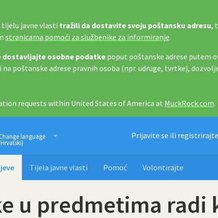
tijelu javne vlasti
tražili da dostavite svoju poštansku adresu
, 
im
stranicama pomoći za službenike za informiranje
.
 dostavljajte osobne podatke
poput poštanske adrese putem ov
i na poštanske adrese pravnih osoba (npr. udruge, tvrtke), dozvolj
tion requests within United States of America at
MuckRock.com
.
Imamo pravo znati
Prijavite se ili registrirajt
Change language
(Hrvatski)
jeve
Tijela javne vlasti
Pomoć
Volontirajte
e u predmetima radi 