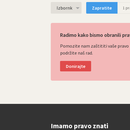
Izbornk
Zapratite
1
pra
Radimo kako bismo obranili pra
Pomozite nam zaštititi vaše pravo p
podržite naš rad.
Donirajte
Imamo pravo znati