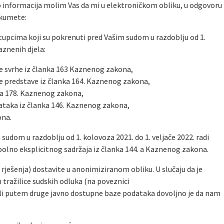
p informacija molim Vas da mi u elektroničkom obliku, u odgovoru
okumete:
upcima koji su pokrenuti pred Vašim sudom u razdoblju od 1.
kaznenih djela:
ke svrhe iz članka 163 Kaznenog zakona,
ke predstave iz članka 164. Kaznenog zakona,
nka 178. Kaznenog zakona,
taka iz članka 146. Kaznenog zakona,
ona.
sudom u razdoblju od 1. kolovoza 2021. do 1. veljače 2022. radi
olno eksplicitnog sadržaja iz članka 144. a Kaznenog zakona.
rješenja) dostavite u anonimiziranom obliku. U slučaju da je
ražilice sudskih odluka (na poveznici
 ili putem druge javno dostupne baze podataka dovoljno je da nam