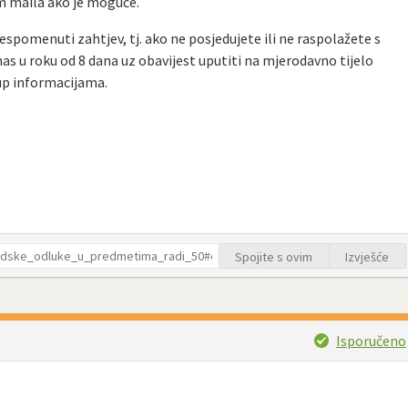
m maila ako je moguće.
espomenuti zahtjev, tj. ako ne posjedujete ili ne raspolažete s
s u roku od 8 dana uz obavijest uputiti na mjerodavno tijelo
tup informacijama.
Spojite s ovim
Izvješće
Isporučeno