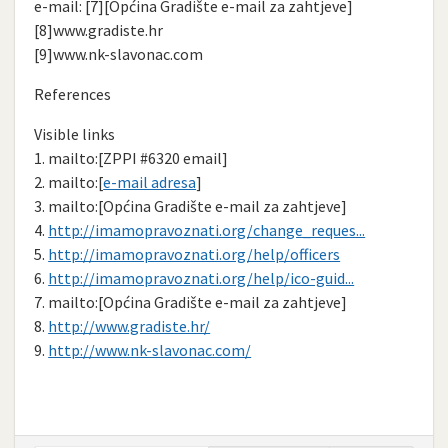
e-mail: [7][Općina Gradište e-mail za zahtjeve]
[8]www.gradiste.hr
[9]www.nk-slavonac.com
References
Visible links
1. mailto:[ZPPI #6320 email]
2. mailto:[
e-mail adresa
]
3. mailto:[Općina Gradište e-mail za zahtjeve]
4.
http://imamopravoznati.org/change_reques...
5.
http://imamopravoznati.org/help/officers
6.
http://imamopravoznati.org/help/ico-guid...
7. mailto:[Općina Gradište e-mail za zahtjeve]
8.
http://www.gradiste.hr/
9.
http://www.nk-slavonac.com/