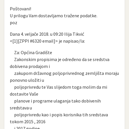
Poštovani!
U prilogu Vam dostavljamo tražene podatke.
poz
Dana 4. veljače 2018. u 09:20 Ilija Tikvić
<[1][ZPPI #6320 email]> je napisao/la:
Za: Općina Gradište
Zakonskim propisima je određeno da se sredstva
dobivena prodajom i
zakupom državnog poljoprivrednog zemljišta moraju
ponovno uložiti u
poljoprivredu te Vas slijedom toga molim da mi
dostavite Vaše
planove i programe ulaganja tako dobivenih
sredstava u
poljoprivredu kao i popis korisnika tih sredstava
tokom 2015 , 2016
i 2017 godine.