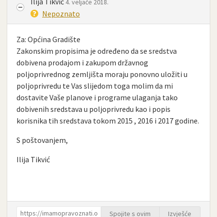
Ilija Tikvić
4. veljače 2018.
Nepoznato
Za: Općina Gradište
Zakonskim propisima je određeno da se sredstva
dobivena prodajom i zakupom državnog
poljoprivrednog zemljišta moraju ponovno uložiti u
poljoprivredu te Vas slijedom toga molim da mi
dostavite Vaše planove i programe ulaganja tako
dobivenih sredstava u poljoprivredu kao i popis
korisnika tih sredstava tokom 2015 , 2016 i 2017 godine.
S poštovanjem,
Ilija Tikvić
Spojite s ovim
Izvješće