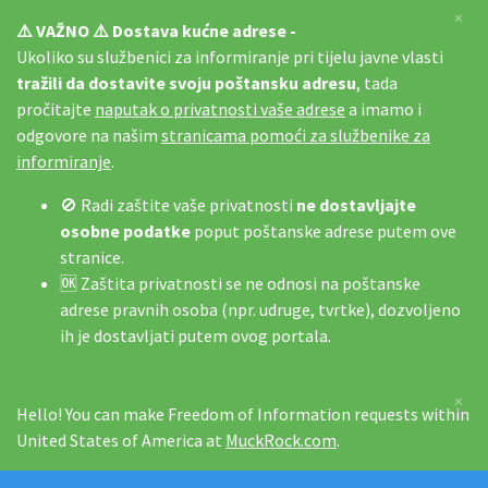
×
⚠️ VAŽNO ⚠️ Dostava kućne adrese -
Ukoliko su službenici za informiranje pri tijelu javne vlasti
tražili da dostavite svoju poštansku adresu
, tada
pročitajte
naputak o privatnosti vaše adrese
a imamo i
odgovore na našim
stranicama pomoći za službenike za
informiranje
.
🚫 Radi zaštite vaše privatnosti
ne dostavljajte
osobne podatke
poput poštanske adrese putem ove
stranice.
🆗 Zaštita privatnosti se ne odnosi na poštanske
adrese pravnih osoba (npr. udruge, tvrtke), dozvoljeno
ih je dostavljati putem ovog portala.
×
Hello! You can make Freedom of Information requests within
United States of America at
MuckRock.com
.