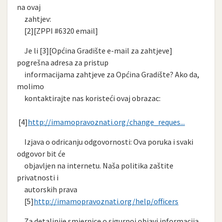
na ovaj
zahtjev:
[2][ZPPI #6320 email]
Je li [3][Općina Gradište e-mail za zahtjeve]
pogrešna adresa za pristup
informacijama zahtjeve za Općina Gradište? Ako da,
molimo
kontaktirajte nas koristeći ovaj obrazac:
[4]
http://imamopravoznati.org/change_reques...
Izjava o odricanju odgovornosti: Ova poruka i svaki
odgovor bit će
objavljen na internetu. Naša politika zaštite
privatnosti i
autorskih prava
[5]
http://imamopravoznati.org/help/officers
Za detaljnije smjernice o sigurnoj objavi informacija,