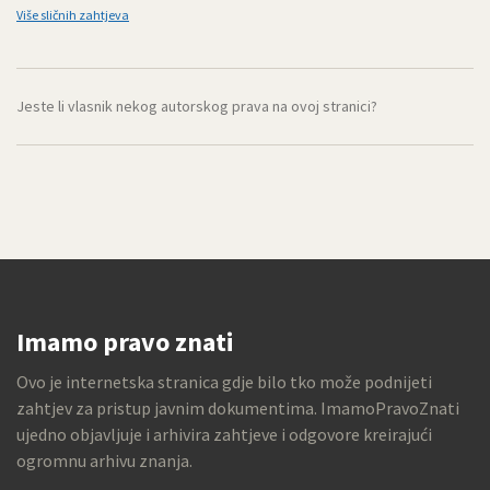
Više sličnih zahtjeva
Jeste li vlasnik nekog autorskog prava na ovoj stranici?
Imamo pravo znati
Ovo je internetska stranica gdje bilo tko može podnijeti
zahtjev za pristup javnim dokumentima. ImamoPravoZnati
ujedno objavljuje i arhivira zahtjeve i odgovore kreirajući
ogromnu arhivu znanja.