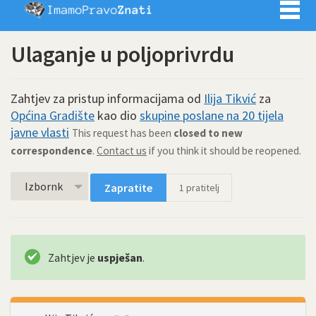
Imamo pra
Ulaganje u poljoprivrdu
Zahtjev za pristup informacijama od
Ilija Tikvić
za
Općina Gradište
kao dio
skupine poslane na 20 tijela
javne vlasti
This request has been
closed to new
correspondence
.
Contact us
if you think it should be reopened.
Izbornk
Zapratite
1
pratitelj
Zahtjev je
uspješan
.