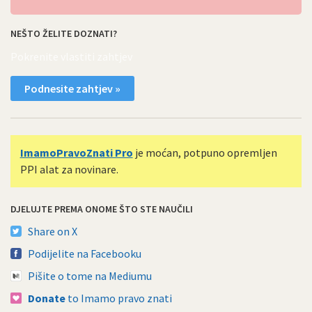
NEŠTO ŽELITE DOZNATI?
Pokrenite vlastiti zahtjev
Podnesite zahtjev »
ImamoPravoZnati Pro
je moćan, potpuno opremljen
PPI alat za novinare.
DJELUJTE PREMA ONOME ŠTO STE NAUČILI
Share on X
Podijelite na Facebooku
Pišite o tome na Mediumu
Donate
to Imamo pravo znati