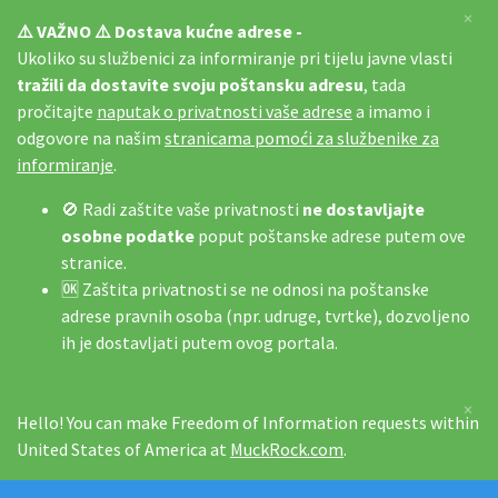
×
⚠️ VAŽNO ⚠️ Dostava kućne adrese -
Ukoliko su službenici za informiranje pri tijelu javne vlasti
tražili da dostavite svoju poštansku adresu
, tada
pročitajte
naputak o privatnosti vaše adrese
a imamo i
odgovore na našim
stranicama pomoći za službenike za
informiranje
.
🚫 Radi zaštite vaše privatnosti
ne dostavljajte
osobne podatke
poput poštanske adrese putem ove
stranice.
🆗 Zaštita privatnosti se ne odnosi na poštanske
adrese pravnih osoba (npr. udruge, tvrtke), dozvoljeno
ih je dostavljati putem ovog portala.
×
Hello! You can make Freedom of Information requests within
United States of America at
MuckRock.com
.