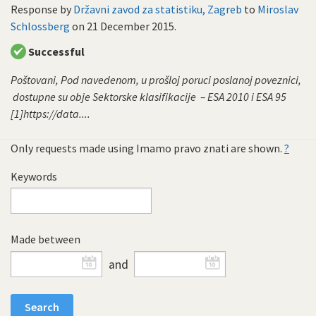
Response by
Državni zavod za statistiku, Zagreb
to
Miroslav
Schlossberg
on
21 December 2015
.
Successful
Poštovani, Pod navedenom, u prošloj poruci poslanoj poveznici,
dostupne su obje Sektorske klasifikacije – ESA 2010 i ESA 95
[1]https://data....
Only requests made using Imamo pravo znati are shown.
?
Keywords
Made between
and