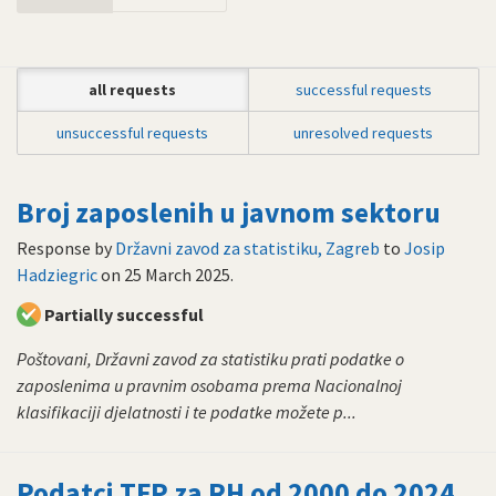
all requests
successful requests
unsuccessful requests
unresolved requests
Broj zaposlenih u javnom sektoru
Response by
Državni zavod za statistiku, Zagreb
to
Josip
Hadziegric
on
25 March 2025
.
Partially successful
Poštovani, Državni zavod za statistiku prati podatke o
zaposlenima u pravnim osobama prema Nacionalnoj
klasifikaciji djelatnosti i te podatke možete p...
Podatci TFP za RH od 2000 do 2024.