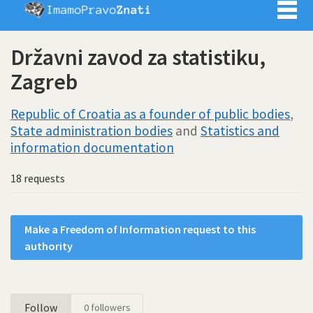
Imamo pra
Državni zavod za statistiku,
Zagreb
Republic of Croatia as a founder of public bodies
,
State administration bodies
and
Statistics and
information documentation
18 requests
Make a Freedom of Information request to this
authority
Follow
0
followers