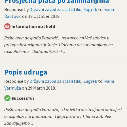
Prosječna plaća po zanimanjima
Response by
Državni zavod za statistiku, Zagreb
to
Ivana
Dautović
on
18 October 2018
.
Information not held
Poštovana gospođo Dautović, nastavno na Vaš zahtjev u
prilogu dostavljamo rješenje. Plaćama po zanimanjima ne
raspolažemo. Dodatno Vas žel...
Popis udruga
Response by
Državni zavod za statistiku, Zagreb
to
Ivana
Varmuža
on
29 March 2018
.
Successful
Poštovana gospođo Varmuža, U privitku dostavljamo obavijest
o raspoloživim podacima. Lijepi pozdrav Tihana Sabolek
Zahvaljujemo...