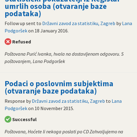
umrlih osoba (otvaranje baze
podataka)
Follow up sent to
Državni zavod za statistiku, Zagreb
by
Lana
Podgoršek
on
18 January 2016
.
Refused
Poštovana Purić Ivanka, hvala na dostavljenom odgovoru. S
poštovanjem, Lana Podgoršek
Podaci o poslovnim subjektima
(otvaranje baze podataka)
Response by
Državni zavod za statistiku, Zagreb
to
Lana
Podgoršek
on
10 November 2015
.
Successful
Poštovana, Hoćete li nekoga poslati po CD Zahvaljujemo na