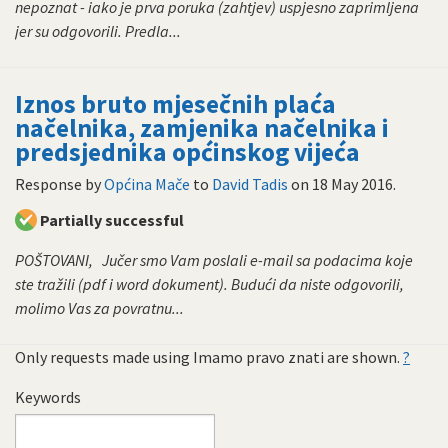
nepoznat - iako je prva poruka (zahtjev) uspjesno zaprimljena
jer su odgovorili. Predla...
Iznos bruto mjesečnih plaća
načelnika, zamjenika načelnika i
predsjednika općinskog vijeća
Response by
Općina Mače
to
David Tadis
on
18 May 2016
.
Partially successful
POŠTOVANI, Jučer smo Vam poslali e-mail sa podacima koje
ste tražili (pdf i word dokument). Budući da niste odgovorili,
molimo Vas za povratnu...
Only requests made using Imamo pravo znati are shown.
?
Keywords