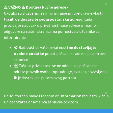
×
⚠️ VAŽNO ⚠️ Dostava kućne adrese -
Ukoliko su službenici za informiranje pri tijelu javne vlasti
tražili da dostavite svoju poštansku adresu
, tada
pročitajte
naputak o privatnosti vaše adrese
a imamo i
odgovore na našim
stranicama pomoći za službenike za
informiranje
.
🚫 Radi zaštite vaše privatnosti
ne dostavljajte
osobne podatke
poput poštanske adrese putem ove
stranice.
🆗 Zaštita privatnosti se ne odnosi na poštanske
adrese pravnih osoba (npr. udruge, tvrtke), dozvoljeno
ih je dostavljati putem ovog portala.
×
Hello! You can make Freedom of Information requests within
United States of America at
MuckRock.com
.