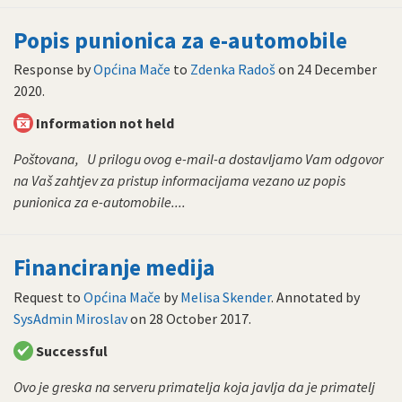
Popis punionica za e-automobile
Response by
Općina Mače
to
Zdenka Radoš
on
24 December
2020
.
Information not held
Poštovana, U prilogu ovog e-mail-a dostavljamo Vam odgovor
na Vaš zahtjev za pristup informacijama vezano uz popis
punionica za e-automobile....
Financiranje medija
Request to
Općina Mače
by
Melisa Skender
. Annotated by
SysAdmin Miroslav
on
28 October 2017
.
Successful
Ovo je greska na serveru primatelja koja javlja da je primatelj