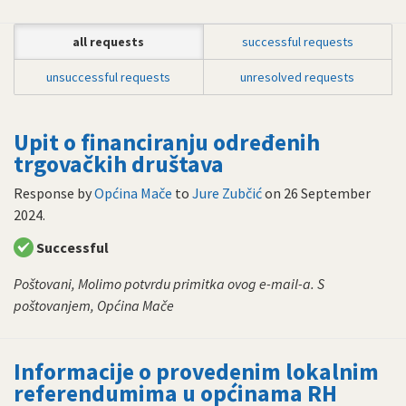
all requests
successful requests
unsuccessful requests
unresolved requests
Upit o financiranju određenih
trgovačkih društava
Response by
Općina Mače
to
Jure Zubčić
on
26 September
2024
.
Successful
Poštovani, Molimo potvrdu primitka ovog e-mail-a. S
poštovanjem, Općina Mače
Informacije o provedenim lokalnim
referendumima u općinama RH