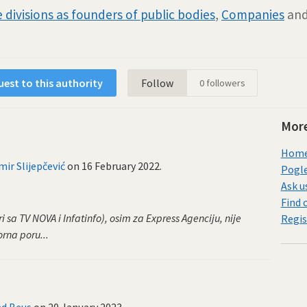
 divisions as founders of public bodies
,
Companies
an
est to this authority
Follow
0
followers
More
Home 
mir Slijepčević
on
16 February 2022
.
Pogle
Ask u
Find 
 sa TV NOVA i Infatinfo), osim za Express Agenciju, nije
Regis
rna poru...
d Beus
on
20 January 2023
.