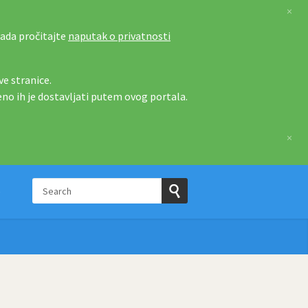
×
tada pročitajte
naputak o privatnosti
e stranice.
eno ih je dostavljati putem ovog portala.
×
Search
p
Submit
Search