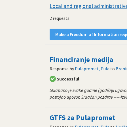
Local and regional administrative
2 requests
Make a Freedom of Information requ
Financiranje medija
Response by
Pulapromet, Pula
to
Brani
Successful
Sklapano je svake godine (godišnji ugovori
postojao ugovor. Srdačan pozdrav -----Izvo
GTFS za Pulapromet
Response by
Pulapromet, Pula
to
Nedža