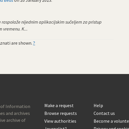
e raspolaže nijednim aplikacijskim sučeljem za pristup
m vremenu. K...
znati are shown.
?
Make a request
Help
 of Information
es and archives
Browse requests
Contact us
ive archive of
View authorities
Become a volunte
Journalist?
Privacy and cooki