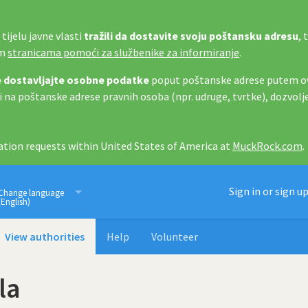
tijelu javne vlasti
tražili da dostavite svoju poštansku adresu
, 
im
stranicama pomoći za službenike za informiranje
.
 dostavljajte osobne podatke
poput poštanske adrese putem ov
i na poštanske adrese pravnih osoba (npr. udruge, tvrtke), dozvolj
tion requests within United States of America at
MuckRock.com
.
Imamo pravo znati
Sign in or sign u
Change language
(English)
View authorities
Help
Volunteer
la