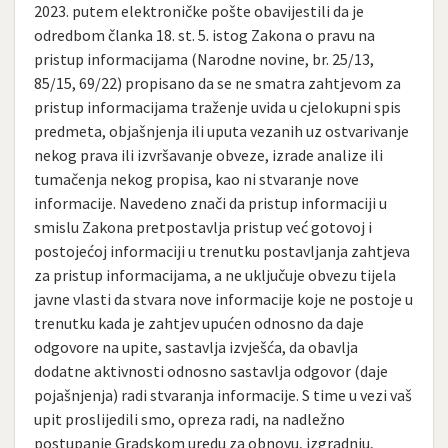
2023. putem elektroničke pošte obavijestili da je
odredbom članka 18. st. 5. istog Zakona o pravu na
pristup informacijama (Narodne novine, br. 25/13,
85/15, 69/22) propisano da se ne smatra zahtjevom za
pristup informacijama traženje uvida u cjelokupni spis
predmeta, objašnjenja ili uputa vezanih uz ostvarivanje
nekog prava ili izvršavanje obveze, izrade analize ili
tumačenja nekog propisa, kao ni stvaranje nove
informacije. Navedeno znači da pristup informaciji u
smislu Zakona pretpostavlja pristup već gotovoj i
postojećoj informaciji u trenutku postavljanja zahtjeva
za pristup informacijama, a ne uključuje obvezu tijela
javne vlasti da stvara nove informacije koje ne postoje u
trenutku kada je zahtjev upućen odnosno da daje
odgovore na upite, sastavlja izvješća, da obavlja
dodatne aktivnosti odnosno sastavlja odgovor (daje
pojašnjenja) radi stvaranja informacije. S time u vezi vaš
upit proslijedili smo, opreza radi, na nadležno
postupanje Gradskom uredu za obnovu, izgradnju,