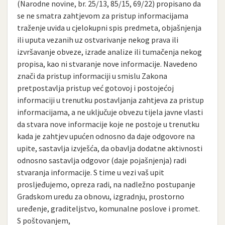
(Narodne novine, br. 25/13, 85/15, 69/22) propisano da
se ne smatra zahtjevom za pristup informacijama
traženje uvida u cjelokupni spis predmeta, objašnjenja
ili uputa vezanih uz ostvarivanje nekog prava ili
izvršavanje obveze, izrade analize ili tumačenja nekog
propisa, kao ni stvaranje nove informacije. Navedeno
znači da pristup informaciji u smislu Zakona
pretpostavlja pristup već gotovoj i postojećoj
informaciji u trenutku postavljanja zahtjeva za pristup
informacijama, a ne uključuje obvezu tijela javne vlasti
da stvara nove informacije koje ne postoje u trenutku
kada je zahtjev upućen odnosno da daje odgovore na
upite, sastavlja izvješća, da obavlja dodatne aktivnosti
odnosno sastavlja odgovor (daje pojašnjenja) radi
stvaranja informacije. S time u vezi vaš upit
prosljeđujemo, opreza radi, na nadležno postupanje
Gradskom uredu za obnovu, izgradnju, prostorno
uređenje, graditeljstvo, komunalne poslove i promet.
S poštovanjem,