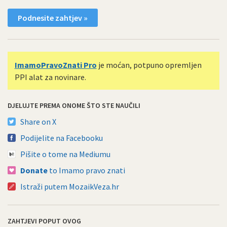
Podnesite zahtjev »
ImamoPravoZnati Pro
je moćan, potpuno opremljen
PPI alat za novinare.
DJELUJTE PREMA ONOME ŠTO STE NAUČILI
Share on X
Podijelite na Facebooku
Pišite o tome na Mediumu
Donate
to Imamo pravo znati
Istraži putem MozaikVeza.hr
ZAHTJEVI POPUT OVOG