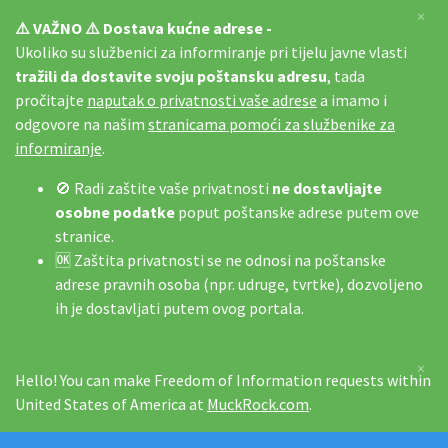
×
⚠️ VAŽNO ⚠️ Dostava kućne adrese -
Ukoliko su službenici za informiranje pri tijelu javne vlasti
tražili da dostavite svoju poštansku adresu
, tada
pročitajte
naputak o privatnosti vaše adrese
a imamo i
odgovore na našim
stranicama pomoći za službenike za
informiranje
.
🚫 Radi zaštite vaše privatnosti
ne dostavljajte
osobne podatke
poput poštanske adrese putem ove
stranice.
🆗 Zaštita privatnosti se ne odnosi na poštanske
adrese pravnih osoba (npr. udruge, tvrtke), dozvoljeno
ih je dostavljati putem ovog portala.
×
Hello! You can make Freedom of Information requests within
United States of America at
MuckRock.com
.