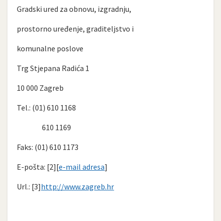
Gradski ured za obnovu, izgradnju,
prostorno uređenje, graditeljstvo i
komunalne poslove
Trg Stjepana Radića 1
10 000 Zagreb
Tel.: (01) 610 1168
610 1169
Faks: (01) 610 1173
E-pošta: [2][
e-mail adresa
]
Url.: [3]
http://www.zagreb.hr