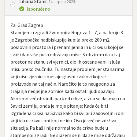
Liliana Stanić
24. srpnja 2023.
Isporučeno
Za: Grad Zagreb
Stanujem u zgradi Zvonimira Rogoza 1 - 7, a na broju 3
je Zagrebačka nadbiskupija kupila preko 200 m2
poslovnih prostora i prenamijenila ih u crkvu u kojoj se
svaki dan više puta održavaju mise. S obzirom da u taj
prostor ne stanu svi vjernici, dio ih ostane vani i sluša
misu preko zvučnika. Tu nastaje problem jer stanarima
koji nisu vjernici smetaju glasni zvukovi koji se
proizvode na taj način. Naročito je to neugodno za
trajanja nedjeljne zornice kada ostali ljudi spavaju.
Ako smo već obranili park od crkve, a zna se da imaju na
Savici zemlju, onda je moje pitanje: Kada će biti
izgrađena crkva na Savici kako bi svi bili zadovoljni i oni
koji idu u crkvu i oni koji ne idu. Ovo je već neizdrživa
situacija. Pa baš i nije normalno da crkva bude u
stambenoj zgradi! Ne slažem se ni da se mise održavaju