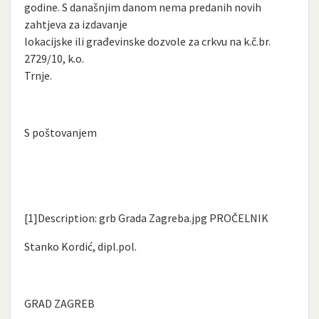
godine. S današnjim danom nema predanih novih
zahtjeva za izdavanje
lokacijske ili građevinske dozvole za crkvu na k.č.br.
2729/10, k.o.
Trnje.
S poštovanjem
[1]Description: grb Grada Zagreba.jpg PROČELNIK
Stanko Kordić, dipl.pol.
GRAD ZAGREB