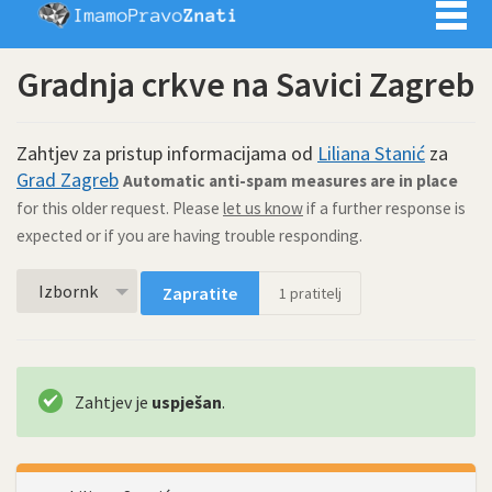
Imamo pra
Gradnja crkve na Savici Zagreb
Zahtjev za pristup informacijama od
Liliana Stanić
za
Grad Zagreb
Automatic anti-spam measures are in place
for this older request. Please
let us know
if a further response is
expected or if you are having trouble responding.
Izbornk
Zapratite
1
pratitelj
Zahtjev je
uspješan
.