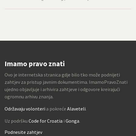
Imamo pravo znati
Ovo je internetska stranica gdje bilo tko može podnijeti
zahtjev za pristup javnim dokumentima. ImamoPravoZnati
ujedno objavljuje i arhivira zahtjeve i odgovore kreirajući
ogromnu arhivu znanja.
Održavaju volonteri
a pokreće
Alaveteli
.
Uz podršku
Code for Croatia
i
Gonga
.
Podnesite zahtjev