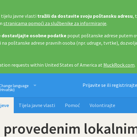
tijelu javne vlasti
tražili da dostavite svoju poštansku adresu
, 
im
stranicama pomoći za službenike za informiranje
.
 dostavljajte osobne podatke
poput poštanske adrese putem ov
i na poštanske adrese pravnih osoba (npr. udruge, tvrtke), dozvolj
tion requests within United States of America at
MuckRock.com
.
Imamo pravo znati
Prijavite se ili registrirajt
Change language
(Hrvatski)
jeve
Tijela javne vlasti
Pomoć
Volontirajte
o provedenim lokalni