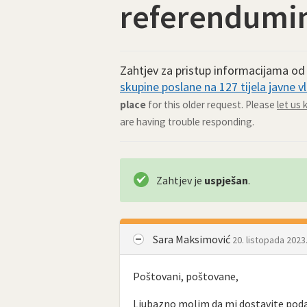
referendumi
Zahtjev za pristup informacijama o
skupine poslane na 127 tijela javne vl
place
for this older request. Please
let us
are having trouble responding.
Zahtjev je
uspješan
.
Sara Maksimović
20. listopada 2023
Poštovani, poštovane,
Ljubazno molim da mi dostavite pod