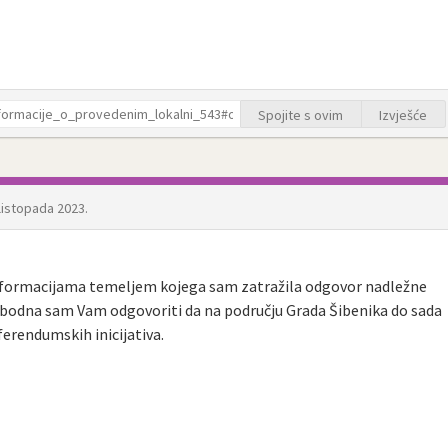
Spojite s ovim
Izvješće
 listopada 2023.
informacijama temeljem kojega sam zatražila odgovor nadležne
lobodna sam Vam odgovoriti da na području Grada Šibenika do sada
ferendumskih inicijativa.