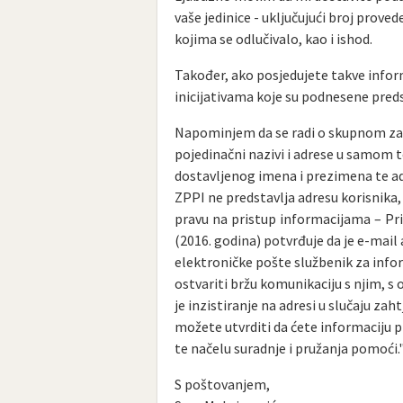
vaše jedinice - uključujući broj prov
kojima se odlučivalo, kao i ishod.
Također, ako posjedujete takve infor
inicijativama koje su podnesene pred
Napominjem da se radi o skupnom zah
pojedinačni nazivi i adrese u samom
dostavljenog imena i prezimena te ad
ZPPI ne predstavlja adresu korisnika
pravu na pristup informacijama – Pri
(2016. godina) potvrđuje da je e-mail
elektroničke pošte službenik za info
ostvariti bržu komunikaciju s njim, s 
je inzistiranje na adresi u slučaju 
možete utvrditi da ćete informaciju 
te načelu suradnje i pružanja pomoći.
S poštovanjem,