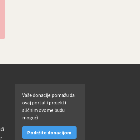
Vaše donacije pomažu da
ovaj portal i projekti
sličnim ovome budu
mogući
ići
Podržite donacijom
e