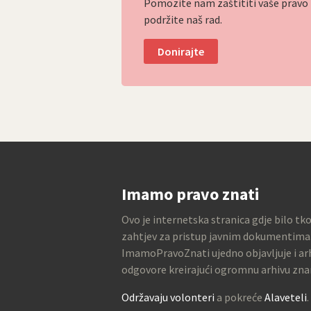
Pomozite nam zaštititi vaše pravo p
podržite naš rad.
Donirajte
Imamo pravo znati
Ovo je internetska stranica gdje bilo tk
zahtjev za pristup javnim dokumentima
ImamoPravoZnati ujedno objavljuje i arh
odgovore kreirajući ogromnu arhivu zna
Održavaju volonteri
a pokreće
Alaveteli
.