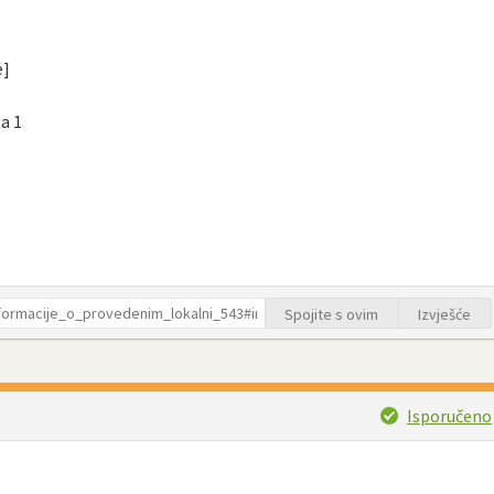
e]
a 1
Spojite s ovim
Izvješće
Isporučeno
.