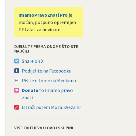
ImamoPravoZnati Pro
je
moćan, potpuno opremljen
PPI alat za novinare.
DJELUJTE PREMA ONOME ŠTO STE
NAUČILI
Share on X
Podijelite na Facebooku
Pišite o tome na Mediumu
Donate
to Imamo pravo
znati
Istraži putem MozaikVeza.hr
VIŠE ZAHTJEVA U OVOJ SKUPINI