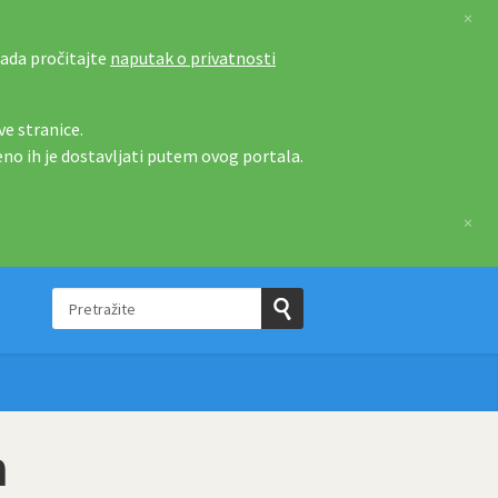
×
tada pročitajte
naputak o privatnosti
e stranice.
eno ih je dostavljati putem ovog portala.
×
Pretražite
e
Pošaljite
upit
m