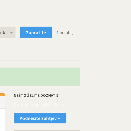
rnk
Zapratite
1
pratitelj
NEŠTO ŽELITE DOZNATI?
Pokrenite vlastiti zahtjev
Podnesite zahtjev »