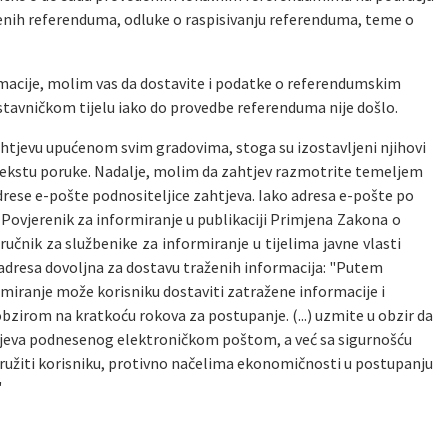
edenih referenduma, odluke o raspisivanju referenduma, teme o
macije, molim vas da dostavite i podatke o referendumskim
stavničkom tijelu iako do provedbe referenduma nije došlo.
tjevu upućenom svim gradovima, stoga su izostavljeni njihovi
 tekstu poruke. Nadalje, molim da zahtjev razmotrite temeljem
rese e-pošte podnositeljice zahtjeva. Iako adresa e-pošte po
, Povjerenik za informiranje u publikaciji Primjena Zakona o
ručnik za službenike za informiranje u tijelima javne vlasti
 adresa dovoljna za dostavu traženih informacija: "Putem
rmiranje može korisniku dostaviti zatražene informacije i
obzirom na kratkoću rokova za postupanje. (...) uzmite u obzir da
zahtjeva podnesenog elektroničkom poštom, a već sa sigurnošću
pružiti korisniku, protivno načelima ekonomičnosti u postupanju
"