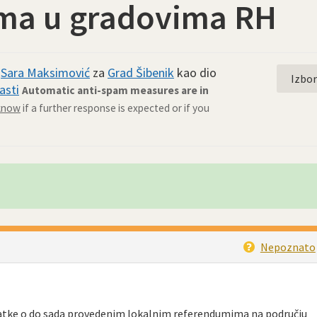
ma u gradovima RH
d
Sara Maksimović
za
Grad Šibenik
kao dio
Izbo
asti
Automatic anti-spam measures are in
 know
if a further response is expected or if you
Nepoznato
.
atke o do sada provedenim lokalnim referendumima na području