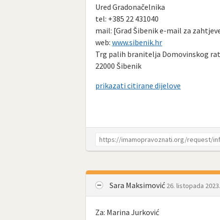
Ured Gradonačelnika
tel: +385 22 431040
mail: [Grad Šibenik e-mail za zahtjev
web:
www.sibenik.hr
Trg palih branitelja Domovinskog rat
22000 Šibenik
prikazati citirane dijelove
Sara Maksimović
26. listopada 2023
Za: Marina Jurković