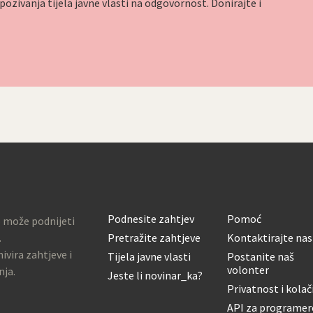
ozivanja tijela javne vlasti na odgovornost. Donirajte i
Podnesite zahtjev
Pomoć
o može podnijeti
.
Pretražite zahtjeve
Kontaktirajte nas
ivira zahtjeve i
Tijela javne vlasti
Postanite naš
volonter
nja.
Jeste li novinar_ka?
Privatnost i kolač
API za programer