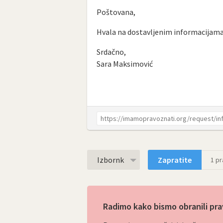
Poštovana,
Hvala na dostavljenim informacijama
Srdačno,
Sara Maksimović
Izbornk
Zapratite
1
pra
Radimo kako bismo obranili pra