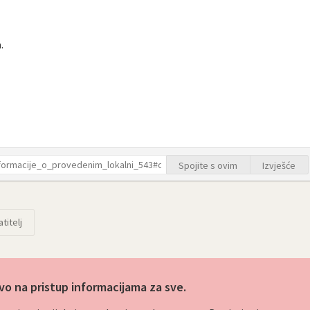
.
Spojite s ovim
Izvješće
titelj
vo na pristup informacijama za sve.