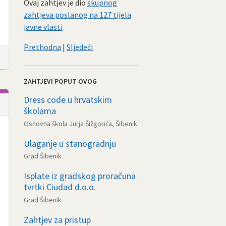
Ovaj zahtjev je dio
skupnog
zahtjeva poslanog na 127 tijela
javne vlasti
Prethodna
|
Sljedeći
ZAHTJEVI POPUT OVOG
Dress code u hrvatskim
školama
Osnovna škola Jurja Šižgorića, Šibenik
Ulaganje u stanogradnju
Grad Šibenik
Isplate iz gradskog proračuna
tvrtki Ciudad d.o.o.
Grad Šibenik
Zahtjev za pristup