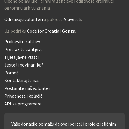
ujedno objavljuje i arhivira zahtjeve i odgovore kreirajući
ogromnu arhivu znanja.
Održavaju volonteri
a pokreće
Alaveteli
.
Uz podršku
Code for Croatia
i
Gonga
.
Podnesite zahtjev
Pretražite zahtjeve
Tijela javne vlasti
Jeste li novinar_ka?
Pomoć
Kontaktirajte nas
Postanite naš volonter
Privatnost i kolačići
API za programere
Vaše donacije pomažu da ovaj portal i projekti sličnim