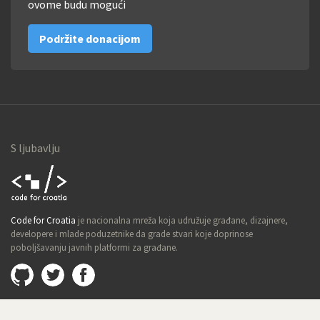
ovome budu mogući
Podržite donacijom
S ljubavlju
Code for
Code for Croatia
je nacionalna mreža koja udružuje građane, dizajnere,
Croatia
developere i mlade poduzetnike da grade stvari koje doprinose
poboljšavanju javnih platformi za građane.
Github
@imamopravoznati
Facebook