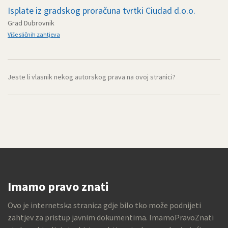
Isplate iz gradskog proračuna tvrtki Ciudad d.o.o.
Grad Dubrovnik
Više sličnih zahtjeva
Jeste li vlasnik nekog autorskog prava na ovoj stranici?
Imamo pravo znati
Ovo je internetska stranica gdje bilo tko može podnijeti
zahtjev za pristup javnim dokumentima. ImamoPravoZnati