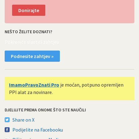
Donirajte
NEŠTO ŽELITE DOZNATI?
Pokrenite vlastiti zahtjev
Podnesite zahtjev »
ImamoPravoZnati Pro
je moćan, potpuno opremljen
PPI alat za novinare.
DJELUJTE PREMA ONOME ŠTO STE NAUČILI
Share on X
Podijelite na Facebooku