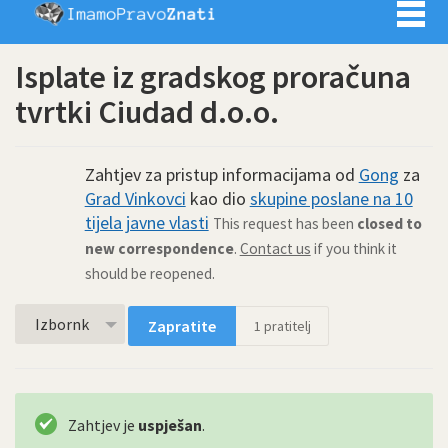
Imamo pra
Isplate iz gradskog proračuna
tvrtki Ciudad d.o.o.
Zahtjev za pristup informacijama od
Gong
za
Grad Vinkovci
kao dio
skupine poslane na 10
tijela javne vlasti
This request has been
closed to
new correspondence
.
Contact us
if you think it
should be reopened.
Izbornk
Zapratite
1
pratitelj
Zahtjev je
uspješan
.