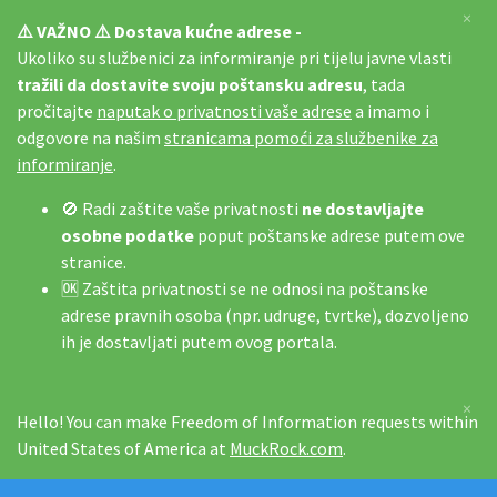
×
⚠️ VAŽNO ⚠️ Dostava kućne adrese -
Ukoliko su službenici za informiranje pri tijelu javne vlasti
tražili da dostavite svoju poštansku adresu
, tada
pročitajte
naputak o privatnosti vaše adrese
a imamo i
odgovore na našim
stranicama pomoći za službenike za
informiranje
.
🚫 Radi zaštite vaše privatnosti
ne dostavljajte
osobne podatke
poput poštanske adrese putem ove
stranice.
🆗 Zaštita privatnosti se ne odnosi na poštanske
adrese pravnih osoba (npr. udruge, tvrtke), dozvoljeno
ih je dostavljati putem ovog portala.
×
Hello! You can make Freedom of Information requests within
United States of America at
MuckRock.com
.