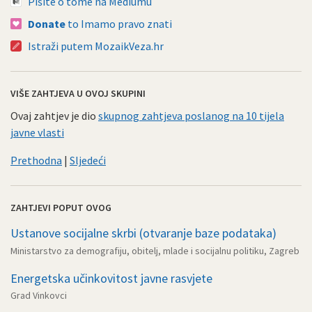
Pišite o tome na Mediumu
Donate
to Imamo pravo znati
Istraži putem MozaikVeza.hr
VIŠE ZAHTJEVA U OVOJ SKUPINI
Ovaj zahtjev je dio
skupnog zahtjeva poslanog na 10 tijela
javne vlasti
Prethodna
|
Sljedeći
ZAHTJEVI POPUT OVOG
Ustanove socijalne skrbi (otvaranje baze podataka)
Ministarstvo za demografiju, obitelj, mlade i socijalnu politiku, Zagreb
Energetska učinkovitost javne rasvjete
Grad Vinkovci