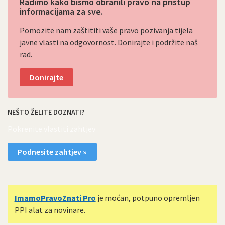
Radimo kako bismo obranili pravo na pristup
informacijama za sve.
Pomozite nam zaštititi vaše pravo pozivanja tijela
javne vlasti na odgovornost. Donirajte i podržite naš
rad.
Donirajte
NEŠTO ŽELITE DOZNATI?
Pokrenite vlastiti zahtjev
Podnesite zahtjev »
ImamoPravoZnati Pro
je moćan, potpuno opremljen
PPI alat za novinare.