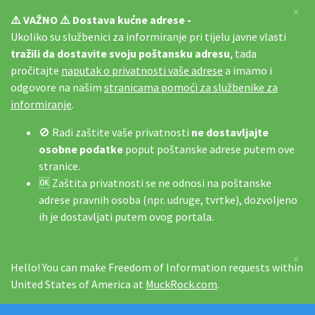
×
⚠️ VAŽNO ⚠️ Dostava kućne adrese -
Ukoliko su službenici za informiranje pri tijelu javne vlasti
tražili da dostavite svoju poštansku adresu
, tada
pročitajte
naputak o privatnosti vaše adrese
a imamo i
odgovore na našim
stranicama pomoći za službenike za
informiranje
.
🚫 Radi zaštite vaše privatnosti
ne dostavljajte
osobne podatke
poput poštanske adrese putem ove
stranice.
🆗 Zaštita privatnosti se ne odnosi na poštanske
adrese pravnih osoba (npr. udruge, tvrtke), dozvoljeno
ih je dostavljati putem ovog portala.
×
Hello! You can make Freedom of Information requests within
United States of America at
MuckRock.com
.