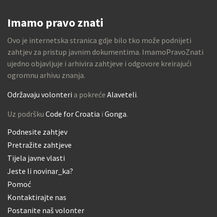
Imamo pravo znati
Ovo je internetska stranica gdje bilo tko može podnijeti
zahtjev za pristup javnim dokumentima. ImamoPravoZnati
ujedno objavljuje i arhivira zahtjeve i odgovore kreirajući
ogromnu arhivu znanja.
Održavaju volonteri
a pokreće
Alaveteli
.
Uz podršku
Code for Croatia
i
Gonga
.
Podnesite zahtjev
Pretražite zahtjeve
Tijela javne vlasti
Jeste li novinar_ka?
Pomoć
Kontaktirajte nas
Postanite naš volonter