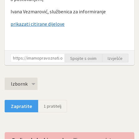
Ivana Vezmarović, službenica za informiranje
prikazati citirane dijelove
Spojite s ovim
Izvješće
Izbornk
Zapratite
1
pratitelj