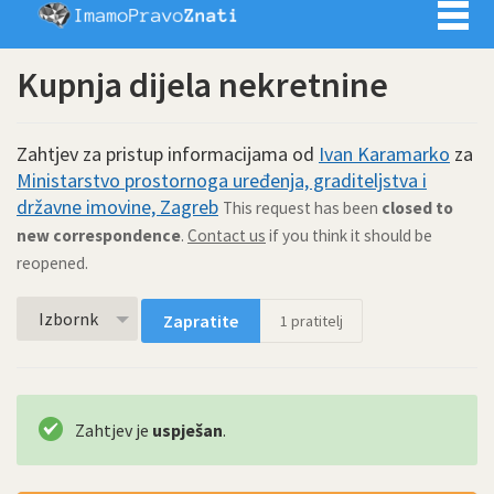
Imamo pra
Kupnja dijela nekretnine
Zahtjev za pristup informacijama od
Ivan Karamarko
za
Ministarstvo prostornoga uređenja, graditeljstva i
državne imovine, Zagreb
This request has been
closed to
new correspondence
.
Contact us
if you think it should be
reopened.
Izbornk
Zapratite
1
pratitelj
Zahtjev je
uspješan
.