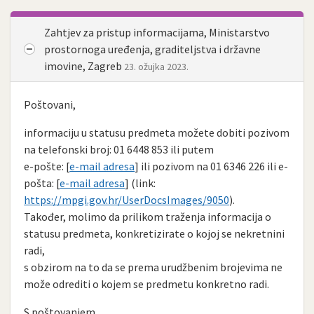
Zahtjev za pristup informacijama, Ministarstvo
prostornoga uređenja, graditeljstva i državne
imovine, Zagreb
23. ožujka 2023.
Poštovani,
informaciju u statusu predmeta možete dobiti pozivom
na telefonski broj: 01 6448 853 ili putem
e-pošte: [
e-mail adresa
] ili pozivom na 01 6346 226 ili e-
pošta: [
e-mail adresa
] (link:
https://mpgi.gov.hr/UserDocsImages/9050
).
Također, molimo da prilikom traženja informacija o
statusu predmeta, konkretizirate o kojoj se nekretnini
radi,
s obzirom na to da se prema urudžbenim brojevima ne
može odrediti o kojem se predmetu konkretno radi.
S poštovanjem,