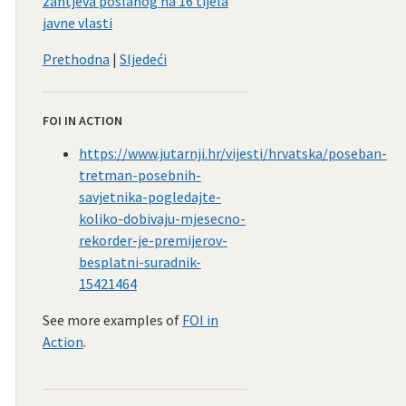
zahtjeva poslanog na 16 tijela
javne vlasti
Prethodna
|
Sljedeći
FOI IN ACTION
https://www.jutarnji.hr/vijesti/hrvatska/poseban-
tretman-posebnih-
savjetnika-pogledajte-
koliko-dobivaju-mjesecno-
rekorder-je-premijerov-
besplatni-suradnik-
15421464
See more examples of
FOI in
Action
.