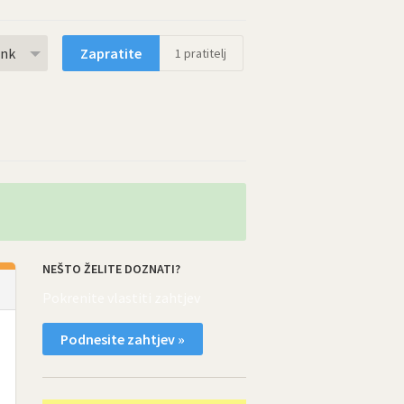
rnk
Zapratite
1
pratitelj
NEŠTO ŽELITE DOZNATI?
Pokrenite vlastiti zahtjev
Podnesite zahtjev »