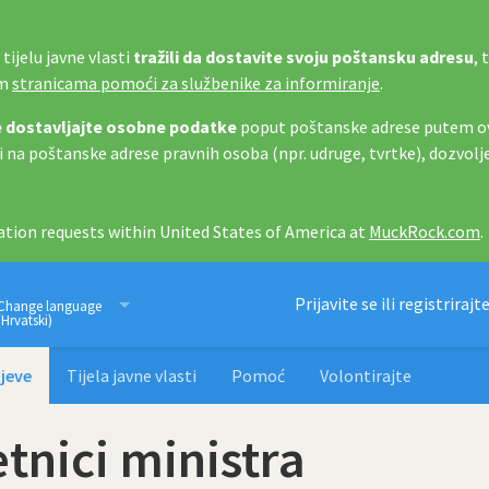
tijelu javne vlasti
tražili da dostavite svoju poštansku adresu
, 
im
stranicama pomoći za službenike za informiranje
.
 dostavljajte osobne podatke
poput poštanske adrese putem ov
i na poštanske adrese pravnih osoba (npr. udruge, tvrtke), dozvolj
tion requests within United States of America at
MuckRock.com
.
Imamo pravo znati
Prijavite se ili registrirajt
Change language
(Hrvatski)
jeve
Tijela javne vlasti
Pomoć
Volontirajte
tnici ministra