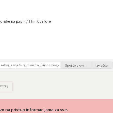
poruke na papir. / Think before
Spojite s ovim
Izvješće
titelj
vo na pristup informacijama za sve.