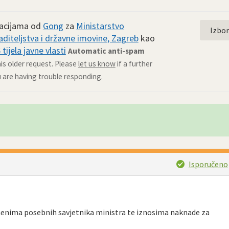
macijama od
Gong
za
Ministarstvo
Izbo
diteljstva i državne imovine, Zagreb
kao
tijela javne vlasti
Automatic anti-spam
his older request. Please
let us know
if a further
u are having trouble responding.
Isporučeno
enima posebnih savjetnika ministra te iznosima naknade za