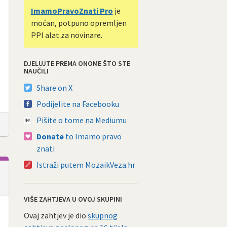
ImamoPravoZnati Pro
je
moćan, potpuno opremljen
PPI alat za novinare.
DJELUJTE PREMA ONOME ŠTO STE
NAUČILI
Share on X
Podijelite na Facebooku
Pišite o tome na Mediumu
Donate
to Imamo pravo
znati
Istraži putem MozaikVeza.hr
VIŠE ZAHTJEVA U OVOJ SKUPINI
Ovaj zahtjev je dio
skupnog