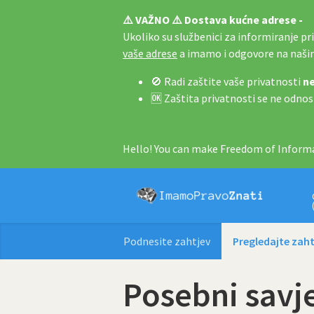
⚠️ VAŽNO ⚠️ Dostava kućne adrese -
Ukoliko su službenici za informiranje pri 
vaše adrese
a imamo i odgovore na naš
🚫 Radi zaštite vaše privatnosti
ne
🆗 Zaštita privatnosti se ne odnos
Hello! You can make Freedom of Informa
Podnesite zahtjev
Pregledajte zaht
Posebni savje