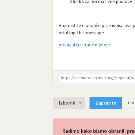
Služba za normativne poslove
Razmislite o okolišu prije ispisa ove 
printing this message.
prikazati citirane dijelove
Izbornk
Zapratite
1
pra
Radimo kako bismo obranili pra