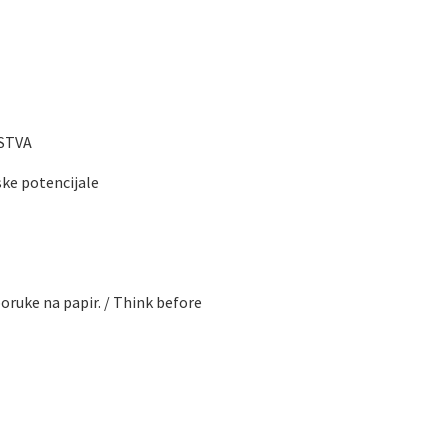
STVA
e potencijale
poruke na papir. / Think before