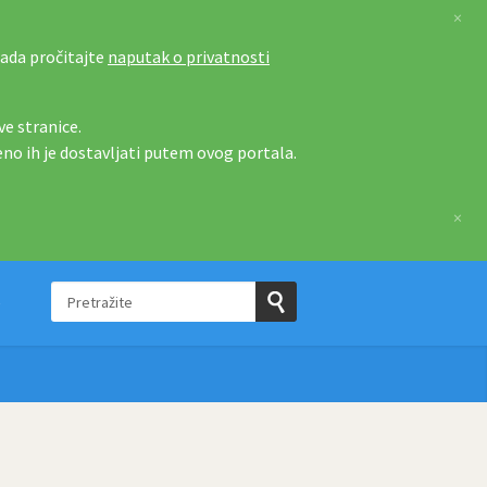
×
tada pročitajte
naputak o privatnosti
e stranice.
eno ih je dostavljati putem ovog portala.
×
Pretražite
e
Pošaljite
upit