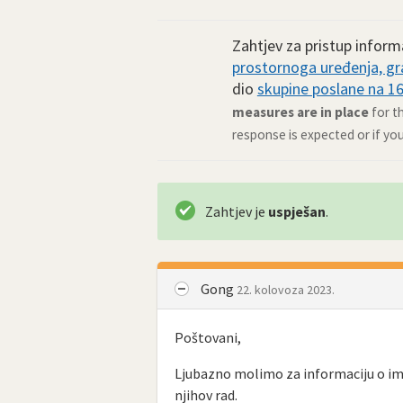
Zahtjev za pristup infor
prostornoga uređenja, gra
dio
skupine poslane na 16 
measures are in place
for t
response is expected or if yo
Zahtjev je
uspješan
.
Gong
22. kolovoza 2023.
Poštovani,
Ljubazno molimo za informaciju o im
njihov rad.