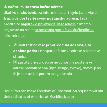
×
⚠️ VAŽNO ⚠️ Dostava kućne adrese -
Ukoliko su službenici za informiranje pri tijelu javne vlasti
tražili da dostavite svoju poštansku adresu
, tada
pročitajte
naputak o privatnosti vaše adrese
a imamo i
odgovore na našim
stranicama pomoći za službenike za
informiranje
.
🚫 Radi zaštite vaše privatnosti
ne dostavljajte
osobne podatke
poput poštanske adrese putem ove
stranice.
🆗 Zaštita privatnosti se ne odnosi na poštanske
adrese pravnih osoba (npr. udruge, tvrtke), dozvoljeno
ih je dostavljati putem ovog portala.
×
Hello! You can make Freedom of Information requests within
United States of America at
MuckRock.com
.