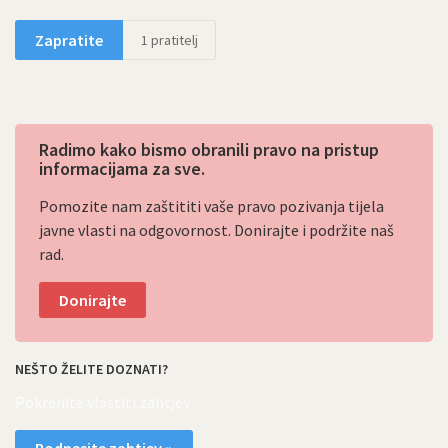
Zapratite
1
pratitelj
Radimo kako bismo obranili pravo na pristup
informacijama za sve.
Pomozite nam zaštititi vaše pravo pozivanja tijela
javne vlasti na odgovornost. Donirajte i podržite naš
rad.
Donirajte
NEŠTO ŽELITE DOZNATI?
Pokrenite vlastiti zahtjev
Podnesite zahtjev »