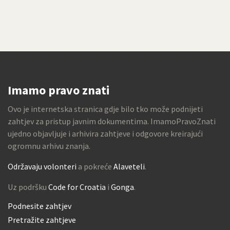
Imamo pravo znati
Ovo je internetska stranica gdje bilo tko može podnijeti
zahtjev za pristup javnim dokumentima. ImamoPravoZnati
ujedno objavljuje i arhivira zahtjeve i odgovore kreirajući
ogromnu arhivu znanja.
Održavaju volonteri
a pokreće
Alaveteli
.
Uz podršku
Code for Croatia
i
Gonga
.
Podnesite zahtjev
Pretražite zahtjeve