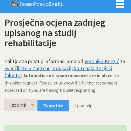
Imamo pra
Prosječna ocjena zadnjeg
upisanog na studij
rehabilitacije
Zahtjev za pristup informacijama od
Veronika Knežić
za
Sveučilište u Zagrebu, Edukacijsko-rehabilitacijski
fakultet
Automatic anti-spam measures are in place
for
this older request. Please
let us know
if a further response is
expected or if you are having trouble responding.
Izbornk
Zapratite
1
pratitelj