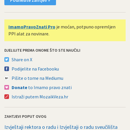
ImamoPravoZnati Pro
je moćan, potpuno opremljen
PPI alat za novinare.
DJELUJTE PREMA ONOME ŠTO STE NAUČILI
Share on X
Podijelite na Facebooku
Pišite o tome na Mediumu
Donate
to Imamo pravo znati
Istraži putem MozaikVeza.hr
ZAHTJEVI POPUT OVOG
Izvještaji rektora o radu i Izvještaji o radu sveučilišta