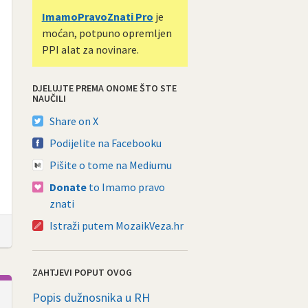
ImamoPravoZnati Pro
je
moćan, potpuno opremljen
PPI alat za novinare.
DJELUJTE PREMA ONOME ŠTO STE
NAUČILI
Share on X
Podijelite na Facebooku
Pišite o tome na Mediumu
Donate
to Imamo pravo
znati
Istraži putem MozaikVeza.hr
ZAHTJEVI POPUT OVOG
Popis dužnosnika u RH