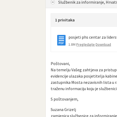
Službenik za informiranje, Hrvat
1 privitaka
posjeti phs centar za lider
1.8M
Pregledajte
Download
Poštovani,
Na temelju Vašeg zahtjeva za pristup 
evidencije ulazaka posjetitelja kabin
zastupnika Mosta nezavisnih lista u ra
traženu informaciju koju je službenic
S poštovanjem,
Suzana Grizelj
zamjenica službenice za informiranj