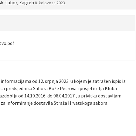
ski sabor, Zagreb
8. kolovoza 2023.
stvo.pdf
informacijama od 12. srpnja 2023. u kojem je zatražen ispis iz
eta predsjednika Sabora Bože Petrova i posjetitelja Kluba
zdoblju od 14.10.2016. do 06.04.2017., u privitku dostavljam
i za informiranje dostavila Straža Hrvatskoga sabora.
e