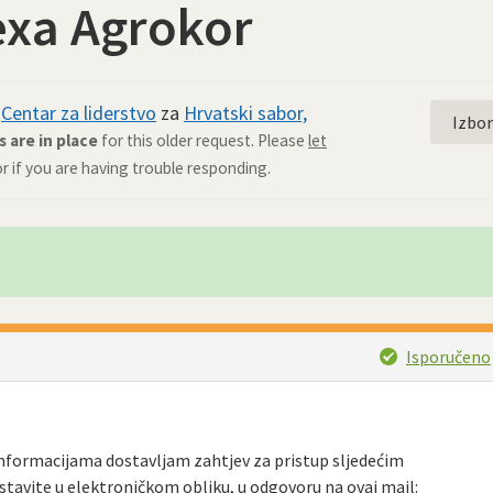
exa Agrokor
d
Centar za liderstvo
za
Hrvatski sabor,
Izbo
are in place
for this older request. Please
let
or if you are having trouble responding.
Isporučeno
informacijama dostavljam zahtjev za pristup sljedećim
stavite u elektroničkom obliku, u odgovoru na ovaj mail: