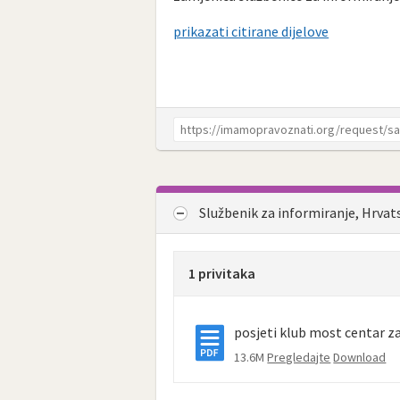
prikazati citirane dijelove
Službenik za informiranje, Hrvat
1 privitaka
posjeti klub most centar za
13.6M
Pregledajte
Download