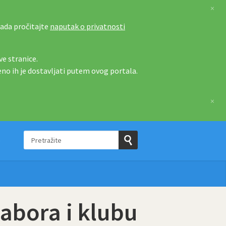
×
tada pročitajte
naputak o privatnosti
e stranice.
eno ih je dostavljati putem ovog portala.
×
Pretražite
e
Pošaljite
upit
abora i klubu