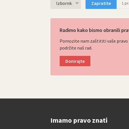
Izbornk
Zapratite
1
pra
Radimo kako bismo obranili pra
Pomozite nam zaštititi vaše pravo p
podržite naš rad.
Donirajte
Imamo pravo znati