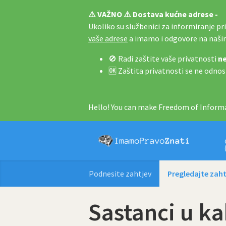
⚠️ VAŽNO ⚠️ Dostava kućne adrese -
Ukoliko su službenici za informiranje pri 
vaše adrese
a imamo i odgovore na naš
🚫 Radi zaštite vaše privatnosti
ne
🆗 Zaštita privatnosti se ne odnos
Hello! You can make Freedom of Informa
Podnesite zahtjev
Pregledajte zaht
Sastanci u k