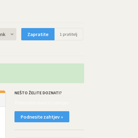
rnk
Zapratite
1
pratitelj
NEŠTO ŽELITE DOZNATI?
Pokrenite vlastiti zahtjev
Podnesite zahtjev »