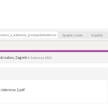
Spojite s ovim
Izvješće
ski sabor, Zagreb
8. kolovoza 2023.
 liderstvo 2.pdf