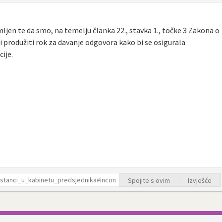
ljen te da smo, na temelju članka 22., stavka 1., točke 3 Zakona o
 produžiti rok za davanje odgovora kako bi se osigurala
ije.
e
Spojite s ovim
Izvješće