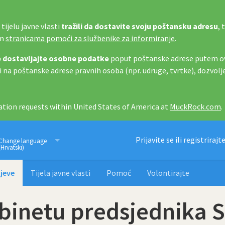
tijelu javne vlasti
tražili da dostavite svoju poštansku adresu
, 
im
stranicama pomoći za službenike za informiranje
.
 dostavljajte osobne podatke
poput poštanske adrese putem ov
i na poštanske adrese pravnih osoba (npr. udruge, tvrtke), dozvolj
tion requests within United States of America at
MuckRock.com
.
Imamo pravo znati
Prijavite se ili registrirajt
Change language
(Hrvatski)
jeve
Tijela javne vlasti
Pomoć
Volontirajte
abinetu predsjednika S