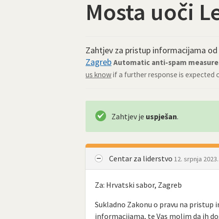
Mosta uoči L
Zahtjev za pristup informacijama o
Zagreb
Automatic anti-spam measures 
us know
if a further response is expected 
Zahtjev je
uspješan
.
Centar za liderstvo
12. srpnja 2023.
Za: Hrvatski sabor, Zagreb
Sukladno Zakonu o pravu na pristup 
informacijama, te Vas molim da ih do