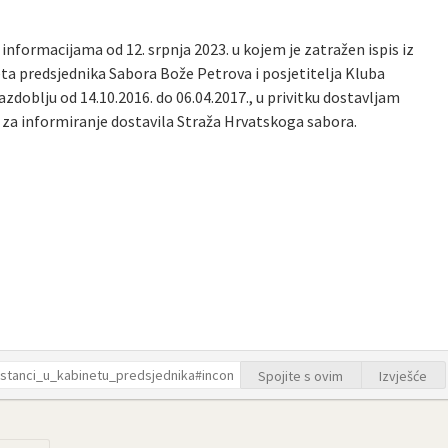
informacijama od 12. srpnja 2023. u kojem je zatražen ispis iz
eta predsjednika Sabora Bože Petrova i posjetitelja Kluba
zdoblju od 14.10.2016. do 06.04.2017., u privitku dostavljam
i za informiranje dostavila Straža Hrvatskoga sabora.
e
Spojite s ovim
Izvješće