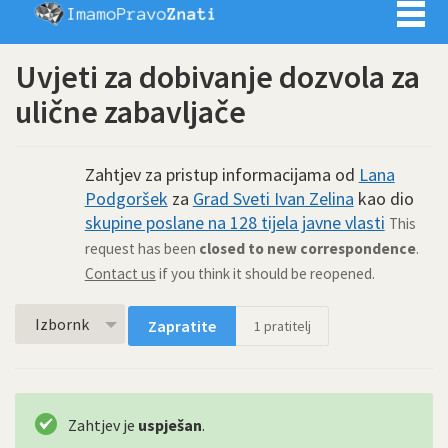
Imamo pra
Uvjeti za dobivanje dozvola za
ulične zabavljače
Zahtjev za pristup informacijama od
Lana
Podgoršek
za
Grad Sveti Ivan Zelina
kao dio
skupine poslane na 128 tijela javne vlasti
This
request has been
closed to new correspondence
.
Contact us
if you think it should be reopened.
Izbornk
Zapratite
1
pratitelj
Zahtjev je
uspješan
.