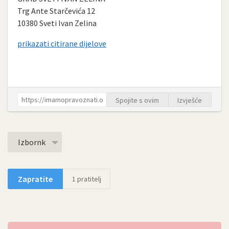
Trg Ante Starčevića 12
10380 Sveti Ivan Zelina
prikazati citirane dijelove
Spojite s ovim
Izvješće
Izbornk
Zapratite
1
pratitelj