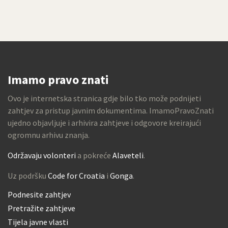
Imamo pravo znati
Ovo je internetska stranica gdje bilo tko može podnijeti
zahtjev za pristup javnim dokumentima. ImamoPravoZnati
ujedno objavljuje i arhivira zahtjeve i odgovore kreirajući
ogromnu arhivu znanja.
Održavaju volonteri
a pokreće
Alaveteli
.
Uz podršku
Code for Croatia
i
Gonga
.
Podnesite zahtjev
Pretražite zahtjeve
Tijela javne vlasti