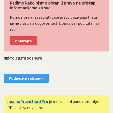
Radimo kako bismo obranili pravo na pristup
informacijama za sve.
Pomozite nam zaštititi vaše pravo pozivanja tijela
javne vlasti na odgovornost. Donirajte i podržite naš
rad.
Donirajte
NEŠTO ŽELITE DOZNATI?
Pokrenite vlastiti zahtjev
Podnesite zahtjev »
ImamoPravoZnati Pro
je moćan, potpuno opremljen
PPI alat za novinare.