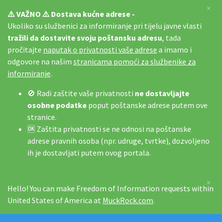
×
⚠️ VAŽNO ⚠️ Dostava kućne adrese -
Ukoliko su službenici za informiranje pri tijelu javne vlasti
tražili da dostavite svoju poštansku adresu
, tada
pročitajte
naputak o privatnosti vaše adrese
a imamo i
odgovore na našim
stranicama pomoći za službenike za
informiranje
.
🚫 Radi zaštite vaše privatnosti
ne dostavljajte
osobne podatke
poput poštanske adrese putem ove
stranice.
🆗 Zaštita privatnosti se ne odnosi na poštanske
adrese pravnih osoba (npr. udruge, tvrtke), dozvoljeno
ih je dostavljati putem ovog portala.
×
Hello! You can make Freedom of Information requests within
United States of America at
MuckRock.com
.