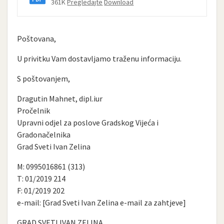
361K
Pregledajte
Download
Poštovana,
U privitku Vam dostavljamo traženu informaciju.
S poštovanjem,
Dragutin Mahnet, dipl.iur
Pročelnik
Upravni odjel za poslove Gradskog Vijeća i
Gradonačelnika
Grad Sveti Ivan Zelina
M: 0995016861 (313)
T: 01/2019 214
F: 01/2019 202
e-mail: [Grad Sveti Ivan Zelina e-mail za zahtjeve]
GRAD SVETI IVAN ZELINA