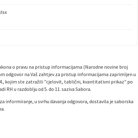
xlsx
1 Zakona o pravu na pristup informacijama (Narodne novine broj
ljam odgovor na Vaš zahtjev za pristup informacijama zaprimljen u
 kojim ste zatražili "cjelovit, tablični, kvantitativni prikaz" po
di RH u razdoblju od 5. do 11. saziva Sabora.
za informiranje, u svrhu davanja odgovora, dostavila je saborska
ba.