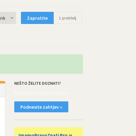
rnk
Zapratite
1
pratitelj
NEŠTO ŽELITE DOZNATI?
Pokrenite vlastiti zahtjev
Podnesite zahtjev »
ImamoPravoZnati Pro
je