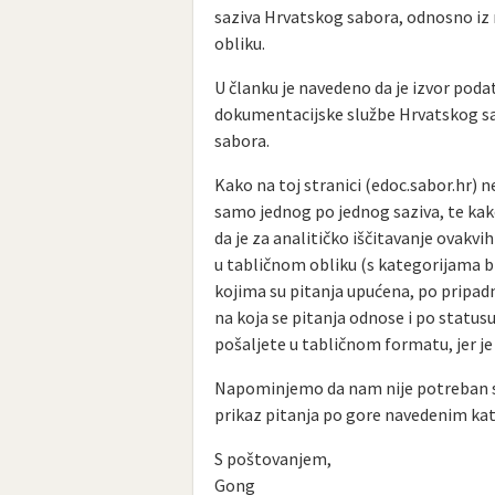
saziva Hrvatskog sabora, odnosno iz r
obliku.
U članku je navedeno da je izvor poda
dokumentacijske službe Hrvatskog sab
sabora.
Kako na toj stranici (edoc.sabor.hr) n
samo jednog po jednog saziva, te kako
da je za analitičko iščitavanje ovakv
u tabličnom obliku (s kategorijama br
kojima su pitanja upućena, po pripad
na koja se pitanja odnose i po statu
pošaljete u tabličnom formatu, jer je
Napominjemo da nam nije potreban sad
prikaz pitanja po gore navedenim ka
S poštovanjem,
Gong