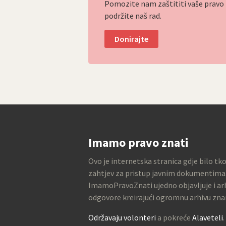
Pomozite nam zaštititi vaše pravo p
podržite naš rad.
Donirajte
Imamo pravo znati
Ovo je internetska stranica gdje bilo tk
zahtjev za pristup javnim dokumentima
ImamoPravoZnati ujedno objavljuje i arh
odgovore kreirajući ogromnu arhivu zna
Održavaju volonteri
a pokreće
Alaveteli
.