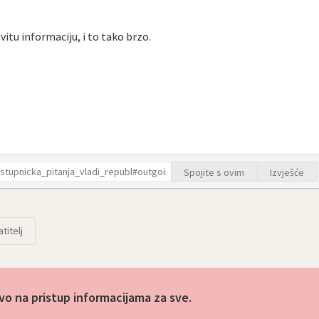
itu informaciju, i to tako brzo.
Spojite s ovim
Izvješće
titelj
vo na pristup informacijama za sve.