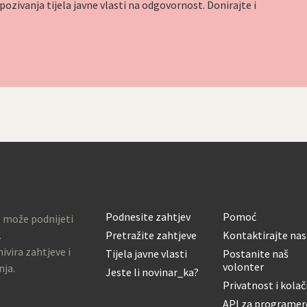
ozivanja tijela javne vlasti na odgovornost. Donirajte i
Podnesite zahtjev
Pomoć
o može podnijeti
.
Pretražite zahtjeve
Kontaktirajte nas
ivira zahtjeve i
Tijela javne vlasti
Postanite naš
volonter
nja.
Jeste li novinar_ka?
Privatnost i kolač
API za programer