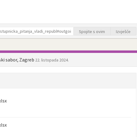
Spojite s ovim
Izvješće
ski sabor, Zagreb
22. listopada 2024.
xlsx
xlsx