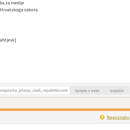
ba za medije
o Hrvatskoga sabora
zahtjeve]
Spojite s ovim
Izvješće
Nepoznato