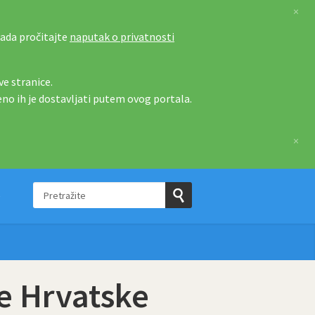
×
tada pročitajte
naputak o privatnosti
e stranice.
eno ih je dostavljati putem ovog portala.
×
Pretražite
e
Pošaljite
upit
e Hrvatske