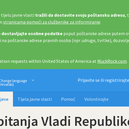
tijelu javne vlasti
tražili da dostavite svoju poštansku adresu
, 
im
stranicama pomoći za službenike za informiranje
.
 dostavljajte osobne podatke
poput poštanske adrese putem ov
i na poštanske adrese pravnih osoba (npr. udruge, tvrtke), dozvolj
tion requests within United States of America at
MuckRock.com
.
Imamo pravo znati
Prijavite se ili registrirajt
Change language
(Hrvatski)
jeve
Tijela javne vlasti
Pomoć
Volontirajte
pitanja Vladi Republik