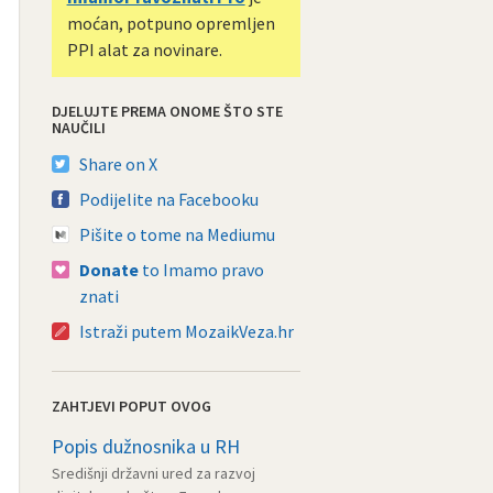
moćan, potpuno opremljen
PPI alat za novinare.
DJELUJTE PREMA ONOME ŠTO STE
NAUČILI
Share on X
Podijelite na Facebooku
Pišite o tome na Mediumu
Donate
to Imamo pravo
znati
Istraži putem MozaikVeza.hr
ZAHTJEVI POPUT OVOG
Popis dužnosnika u RH
Središnji državni ured za razvoj