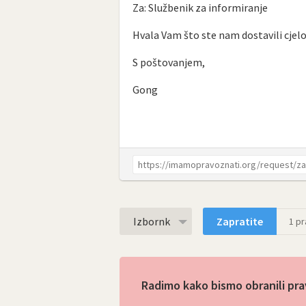
Za: Službenik za informiranje
Hvala Vam što ste nam dostavili cjelov
S poštovanjem,
Gong
Izbornk
Zapratite
1
pra
Radimo kako bismo obranili pra