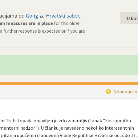
macijama od
Gong
za
Hrvatski sabor,
Izbo
am measures are in place
for this older
 a further response is expected or if you are
Nepoznato
hr 15. listopada objavljen je vrlo zanimljiv članak "Zastupnička
mentarni nadzor"). U članku je navedeno nekoliko interesantnih
 pitanja upućenih članovima Vlade Republike Hrvatske od 5. do 11.