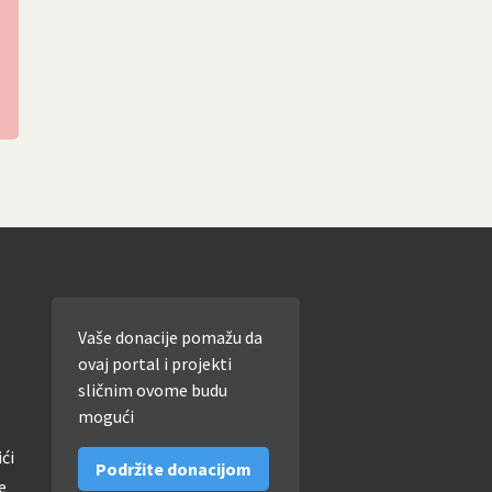
Vaše donacije pomažu da
ovaj portal i projekti
sličnim ovome budu
mogući
ići
Podržite donacijom
e