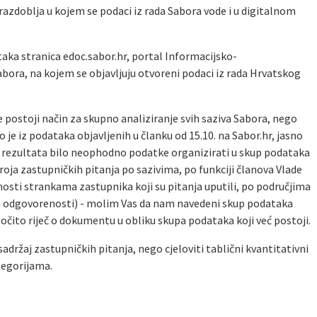
azdoblja u kojem se podaci iz rada Sabora vode i u digitalnom
taka stranica edoc.sabor.hr, portal Informacijsko-
ora, na kojem se objavljuju otvoreni podaci iz rada Hrvatskog
e postoji način za skupno analiziranje svih saziva Sabora, nego
 je iz podataka objavljenih u članku od 15.10. na Sabor.hr, jasno
ih rezultata bilo neophodno podatke organizirati u skup podataka
oja zastupničkih pitanja po sazivima, po funkciji članova Vlade
nosti strankama zastupnika koji su pitanja uputili, po područjima
su odgovorenosti) - molim Vas da nam navedeni skup podataka
 očito riječ o dokumentu u obliku skupa podataka koji već postoji.
ržaj zastupničkih pitanja, nego cjeloviti tablični kvantitativni
tegorijama.