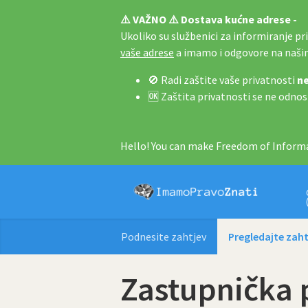
⚠️ VAŽNO ⚠️ Dostava kućne adrese -
Ukoliko su službenici za informiranje pri 
vaše adrese
a imamo i odgovore na naš
🚫 Radi zaštite vaše privatnosti
ne
🆗 Zaštita privatnosti se ne odnos
Hello! You can make Freedom of Informa
Podnesite zahtjev
Pregledajte zaht
Zastupnička 