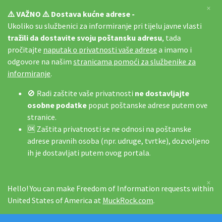
×
⚠️ VAŽNO ⚠️ Dostava kućne adrese -
Ukoliko su službenici za informiranje pri tijelu javne vlasti
tražili da dostavite svoju poštansku adresu
, tada
pročitajte
naputak o privatnosti vaše adrese
a imamo i
odgovore na našim
stranicama pomoći za službenike za
informiranje
.
🚫 Radi zaštite vaše privatnosti
ne dostavljajte
osobne podatke
poput poštanske adrese putem ove
stranice.
🆗 Zaštita privatnosti se ne odnosi na poštanske
adrese pravnih osoba (npr. udruge, tvrtke), dozvoljeno
ih je dostavljati putem ovog portala.
×
Hello! You can make Freedom of Information requests within
United States of America at
MuckRock.com
.