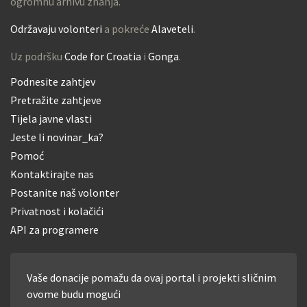
ogromnu arhivu znanja.
Održavaju volonteri
a pokreće
Alaveteli
.
Uz podršku
Code for Croatia
i
Gonga
.
Podnesite zahtjev
Pretražite zahtjeve
Tijela javne vlasti
Jeste li novinar_ka?
Pomoć
Kontaktirajte nas
Postanite naš volonter
Privatnost i kolačići
API za programere
Vaše donacije pomažu da ovaj portal i projekti sličnim
ovome budu mogući