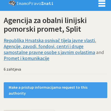
Imamo pra
Agencija za obalni linijski
pomorski promet, Split
Republika Hrvatska osnivač tijela javne vlasti
,
Agencije, zavodi, fondovi, centri i druge
samostalne pravne osobe s javnim ovlastima
and
Promet i komunikacije
6 zahtjeva
Make a pristup informacijama request to this
authority