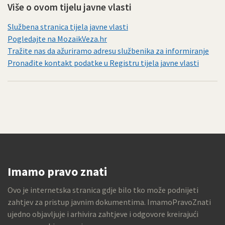
Više o ovom tijelu javne vlasti
Službena stranica tijela javne vlasti
Pogledajte na MozaikVeza.hr
Tražite nas da ažuriramo adresu službenika za informiranje
Pronađite kontakt podatke u Registru tijela javne vlasti
Imamo pravo znati
Ovo je internetska stranica gdje bilo tko može podnijeti
zahtjev za pristup javnim dokumentima. ImamoPravoZnati
ujedno objavljuje i arhivira zahtjeve i odgovore kreirajući