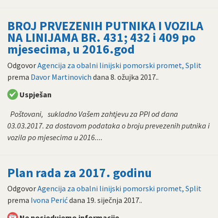
BROJ PRVEZENIH PUTNIKA I VOZILA
NA LINIJAMA BR. 431; 432 i 409 po
mjesecima, u 2016.god
Odgovor
Agencija za obalni linijski pomorski promet, Split
prema
Davor Martinovich
dana
8. ožujka 2017.
.
Uspješan
Poštovani, sukladno Vašem zahtjevu za PPI od dana
03.03.2017. za dostavom podataka o broju prevezenih putnika i
vozila po mjesecima u 2016....
Plan rada za 2017. godinu
Odgovor
Agencija za obalni linijski pomorski promet, Split
prema
Ivona Perić
dana
19. siječnja 2017.
.
Ne posjedujemo informacije