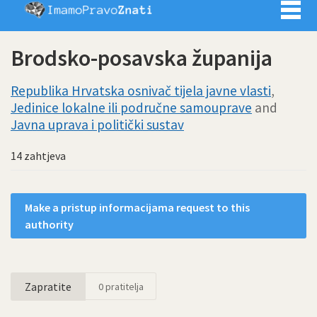
Imamo pra
Brodsko-posavska županija
Republika Hrvatska osnivač tijela javne vlasti
,
Jedinice lokalne ili područne samouprave
and
Javna uprava i politički sustav
14 zahtjeva
Make a pristup informacijama request to this
authority
Zapratite
0
pratitelja