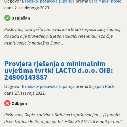
Odgovor
Brodsko-posavska županija
prema
Sara Maksimović
dana
2. studenoga 2023.
.
Uspješan
Poštovani, Obavještavamo vas da u Brodsko-posavskoj županiji
do sada nije proveden niti jedan lokalni referendum za čije
raspisivanje je nadležna Župa...
Provjera rješenja o minimalnim
uvjetima tvrtki LACTO d.o.o. OIB:
24800143887
Odgovor
Brodsko-posavska županija
prema
Stjepan Rački
dana
27. travnja 2022.
.
Odbijen
Poštovani, Dopis u privitku. Srdačno i s poštovanjem, [1]bpobz
dr.sc. Izabela Belić, dipl.ing. Tel: + 385 35 216 518 Email:[e-mail