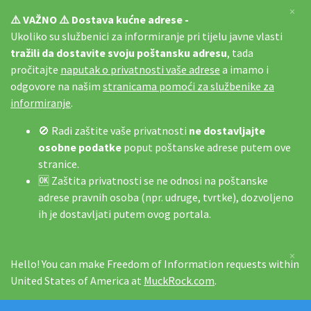
×
⚠️ VAŽNO ⚠️ Dostava kućne adrese -
Ukoliko su službenici za informiranje pri tijelu javne vlasti
tražili da dostavite svoju poštansku adresu
, tada
pročitajte
naputak o privatnosti vaše adrese
a imamo i
odgovore na našim
stranicama pomoći za službenike za
informiranje
.
🚫 Radi zaštite vaše privatnosti
ne dostavljajte
osobne podatke
poput poštanske adrese putem ove
stranice.
🆗 Zaštita privatnosti se ne odnosi na poštanske
adrese pravnih osoba (npr. udruge, tvrtke), dozvoljeno
ih je dostavljati putem ovog portala.
×
Hello! You can make Freedom of Information requests within
United States of America at
MuckRock.com
.