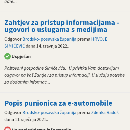
adre...
Zahtjev za pristup informacijama -
ugovori o uslugama s medijima
Odgovor
Brodsko-posavska županija
prema
HRVOJE
ŠIMIČEVIĆ
dana
14. travnja 2022.
.
Uspješan
Poštovani gospodine Šimičeviću, U privitku Vam dostavljam
odgovor na Vaš Zahtjev za pristup informaciji. U slučaju potrebe
za dodatnim informac...
Popis punionica za e-automobile
Odgovor
Brodsko-posavska županija
prema
Zdenka Radoš
dana
11. siječnja 2021.
.
Ne posjedujemo informacije