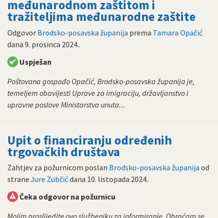
međunarodnom zaštitom i
tražiteljima međunarodne zaštite
Odgovor
Brodsko-posavska županija
prema
Tamara Opačić
dana
9. prosinca 2024.
.
Uspješan
Poštovana gospođo Opačić, Brodsko-posavska županija je,
temeljem obavijesti Uprave za imigraciju, državljanstvo i
upravne poslove Ministarstva unuta...
Upit o financiranju određenih
trgovačkih društava
Zahtjev za požurnicom poslan
Brodsko-posavska županija
od
strane
Jure Zubčić
dana
10. listopada 2024.
.
Čeka odgovor na požurnicu
Molim proslijedite ovo službeniku za informiranje. Obraćam se