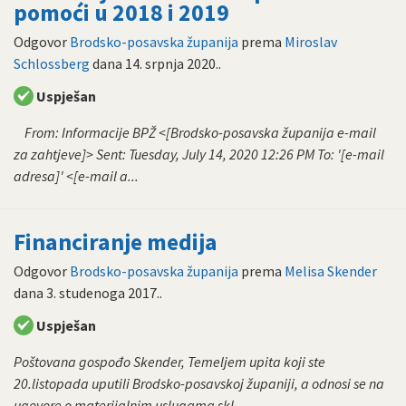
pomoći u 2018 i 2019
Odgovor
Brodsko-posavska županija
prema
Miroslav
Schlossberg
dana
14. srpnja 2020.
.
Uspješan
From: Informacije BPŽ <[Brodsko-posavska županija e-mail
za zahtjeve]> Sent: Tuesday, July 14, 2020 12:26 PM To: '[e-mail
adresa]' <[e-mail a...
Financiranje medija
Odgovor
Brodsko-posavska županija
prema
Melisa Skender
dana
3. studenoga 2017.
.
Uspješan
Poštovana gospođo Skender, Temeljem upita koji ste
20.listopada uputili Brodsko-posavskoj županiji, a odnosi se na
ugovore o materijalnim uslugama skl...