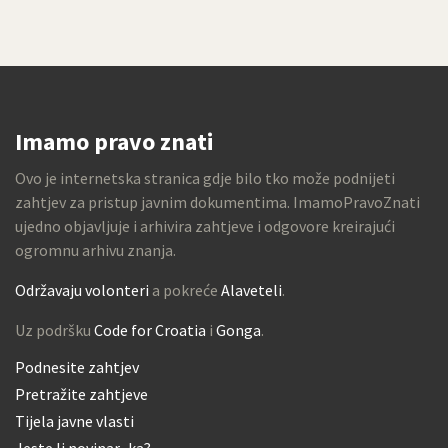
Imamo pravo znati
Ovo je internetska stranica gdje bilo tko može podnijeti
zahtjev za pristup javnim dokumentima. ImamoPravoZnati
ujedno objavljuje i arhivira zahtjeve i odgovore kreirajući
ogromnu arhivu znanja.
Održavaju volonteri
a pokreće
Alaveteli
.
Uz podršku
Code for Croatia
i
Gonga
.
Podnesite zahtjev
Pretražite zahtjeve
Tijela javne vlasti