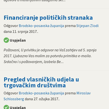
Financiranje političkih stranaka
Odgovor
Brodsko-posavska županija
prema
Stjepan Zlodi
dana
11. srpnja 2017.
.
Uspješan
Poštovani, U privitku je odgovor na Vaš zahtjev od 5. srpnja
2017. Ljubazno Vas molim za potvrdu primitka e-maila.
Srdačno i s poštovanjem, Izabela Be...
Pregled vlasničkih udjela u
trgovačkim društvima
Odgovor
Brodsko-posavska županija
prema
Miroslav
Schlossberg
dana
27. ožujka 2017.
.
Uspješan