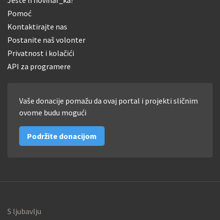
Jeste li novinar_ka?
Pomoć
Kontaktirajte nas
Postanite naš volonter
Privatnost i kolačići
API za programere
Vaše donacije pomažu da ovaj portal i projekti sličnim
ovome budu mogući
Podržite donacijom
S ljubavlju