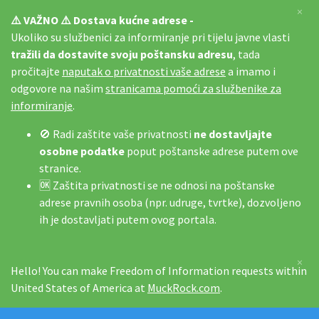
×
⚠️ VAŽNO ⚠️ Dostava kućne adrese -
Ukoliko su službenici za informiranje pri tijelu javne vlasti
tražili da dostavite svoju poštansku adresu
, tada
pročitajte
naputak o privatnosti vaše adrese
a imamo i
odgovore na našim
stranicama pomoći za službenike za
informiranje
.
🚫 Radi zaštite vaše privatnosti
ne dostavljajte
osobne podatke
poput poštanske adrese putem ove
stranice.
🆗 Zaštita privatnosti se ne odnosi na poštanske
adrese pravnih osoba (npr. udruge, tvrtke), dozvoljeno
ih je dostavljati putem ovog portala.
×
Hello! You can make Freedom of Information requests within
United States of America at
MuckRock.com
.