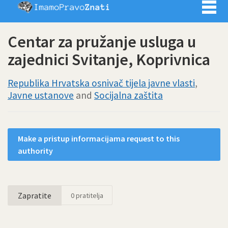
Imamo pra
Centar za pružanje usluga u
zajednici Svitanje, Koprivnica
Republika Hrvatska osnivač tijela javne vlasti
,
Javne ustanove
and
Socijalna zaštita
Make a pristup informacijama request to this
authority
Zapratite
0
pratitelja