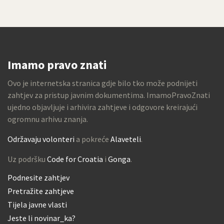
Imamo pravo znati
Ovo je internetska stranica gdje bilo tko može podnijeti
zahtjev za pristup javnim dokumentima. ImamoPravoZnati
ujedno objavljuje i arhivira zahtjeve i odgovore kreirajući
ogromnu arhivu znanja.
Održavaju volonteri
a pokreće
Alaveteli
.
Uz podršku
Code for Croatia
i
Gonga
.
Podnesite zahtjev
Pretražite zahtjeve
Tijela javne vlasti
Jeste li novinar_ka?