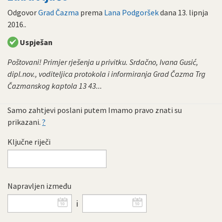
Odgovor
Grad Čazma
prema
Lana Podgoršek
dana
13. lipnja
2016.
.
Uspješan
Poštovani! Primjer rješenja u privitku. Srdačno, Ivana Gusić,
dipl.nov., voditeljica protokola i informiranja Grad Čazma Trg
Čazmanskog kaptola 13 43...
Samo zahtjevi poslani putem Imamo pravo znati su
prikazani.
?
Ključne riječi
Napravljen između
i