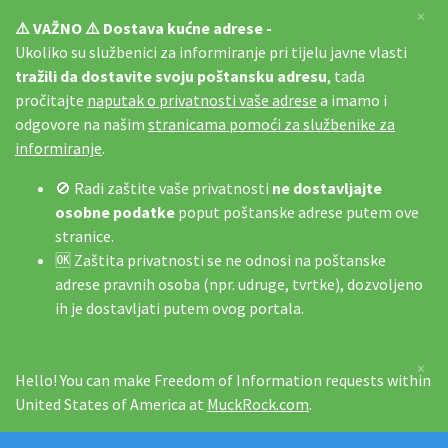
×
⚠️ VAŽNO ⚠️ Dostava kućne adrese -
Ukoliko su službenici za informiranje pri tijelu javne vlasti
tražili da dostavite svoju poštansku adresu
, tada
pročitajte
naputak o privatnosti vaše adrese
a imamo i
odgovore na našim
stranicama pomoći za službenike za
informiranje
.
🚫 Radi zaštite vaše privatnosti
ne dostavljajte
osobne podatke
poput poštanske adrese putem ove
stranice.
🆗 Zaštita privatnosti se ne odnosi na poštanske
adrese pravnih osoba (npr. udruge, tvrtke), dozvoljeno
ih je dostavljati putem ovog portala.
×
Hello! You can make Freedom of Information requests within
United States of America at
MuckRock.com
.