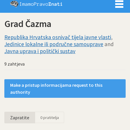
Imamo pra
Grad Čazma
Republika Hrvatska osnivač tijela javne vlasti
,
Jedinice lokalne ili područne samouprave
and
Javna uprava i politički sustav
9 zahtjeva
Make a pristup informacijama request to this
authority
Zapratite
0
pratitelja