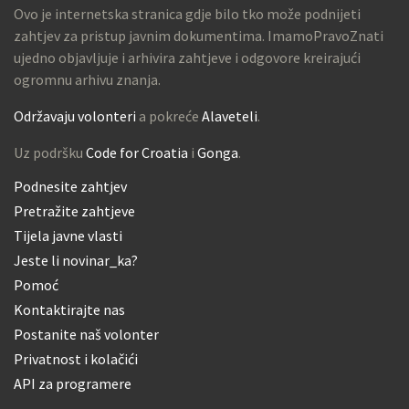
Ovo je internetska stranica gdje bilo tko može podnijeti
zahtjev za pristup javnim dokumentima. ImamoPravoZnati
ujedno objavljuje i arhivira zahtjeve i odgovore kreirajući
ogromnu arhivu znanja.
Održavaju volonteri
a pokreće
Alaveteli
.
Uz podršku
Code for Croatia
i
Gonga
.
Podnesite zahtjev
Pretražite zahtjeve
Tijela javne vlasti
Jeste li novinar_ka?
Pomoć
Kontaktirajte nas
Postanite naš volonter
Privatnost i kolačići
API za programere