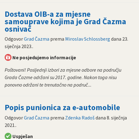
Dostava OIB-a za mjesne
samouprave kojima je Grad Čazma
osnivač
Odgovor
Grad Čazma
prema
Miroslav Schlossberg
dana
23.
siječnja 2023.
.
Ne posjedujemo informacije
Poštovani! Posljednji izbori za mjesne odbore na području
Grada Čazme održani su 2017. godine. Nakon toga nisu
ponovno održani te trenutačno na područ...
Popis punionica za e-automobile
Odgovor
Grad Čazma
prema
Zdenka Radoš
dana
8. siječnja
2021.
.
Uspješan