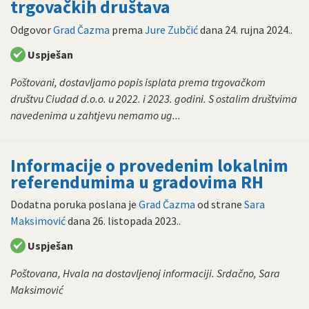
trgovačkih društava
Odgovor
Grad Čazma
prema
Jure Zubčić
dana
24. rujna 2024.
.
Uspješan
Poštovani, dostavljamo popis isplata prema trgovačkom
društvu Ciudad d.o.o. u 2022. i 2023. godini. S ostalim društvima
navedenima u zahtjevu nemamo ug...
Informacije o provedenim lokalnim
referendumima u gradovima RH
Dodatna poruka poslana je
Grad Čazma
od strane
Sara
Maksimović
dana
26. listopada 2023.
.
Uspješan
Poštovana, Hvala na dostavljenoj informaciji. Srdačno, Sara
Maksimović