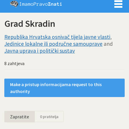
Imamo pra
Grad Skradin
Republika Hrvatska osnivač tijela javne vlasti
,
Jedinice lokalne ili područne samouprave
and
Javna uprava i politički sustav
8 zahtjeva
Make a pristup informacijama request to this
authority
Zapratite
0
pratitelja