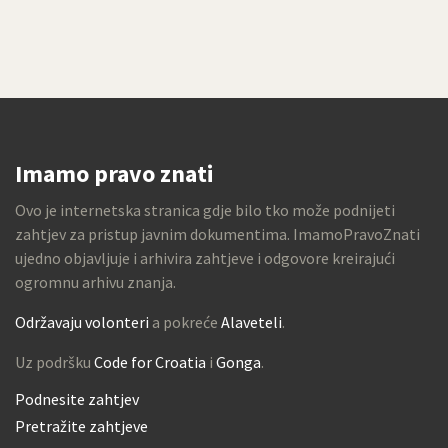
Imamo pravo znati
Ovo je internetska stranica gdje bilo tko može podnijeti
zahtjev za pristup javnim dokumentima. ImamoPravoZnati
ujedno objavljuje i arhivira zahtjeve i odgovore kreirajući
ogromnu arhivu znanja.
Održavaju volonteri
a pokreće
Alaveteli
.
Uz podršku
Code for Croatia
i
Gonga
.
Podnesite zahtjev
Pretražite zahtjeve