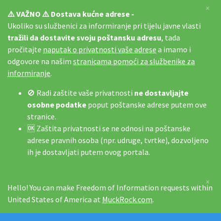
×
⚠️ VAŽNO ⚠️ Dostava kućne adrese -
Ukoliko su službenici za informiranje pri tijelu javne vlasti
tražili da dostavite svoju poštansku adresu
, tada
pročitajte
naputak o privatnosti vaše adrese
a imamo i
odgovore na našim
stranicama pomoći za službenike za
informiranje
.
🚫 Radi zaštite vaše privatnosti
ne dostavljajte
osobne podatke
poput poštanske adrese putem ove
stranice.
🆗 Zaštita privatnosti se ne odnosi na poštanske
adrese pravnih osoba (npr. udruge, tvrtke), dozvoljeno
ih je dostavljati putem ovog portala.
×
Hello! You can make Freedom of Information requests within
United States of America at
MuckRock.com
.