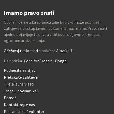
Imamo pravo znati
Ovo je internetska stranica gdje bilo tko može podnijeti
zahtjev za pristup javnim dokumentima. ImamoPravoZnati
ujedno objavljuje i arhivira zahtjeve i odgovore kreirajući
ogromnu arhivu znanja.
Održavaju volonteri
a pokreće
Alaveteli
.
Uz podršku
Code for Croatia
i
Gonga
.
Podnesite zahtjev
Pretražite zahtjeve
Tijela javne vlasti
Jeste li novinar_ka?
Pomoć
Kontaktirajte nas
Postanite naš volonter