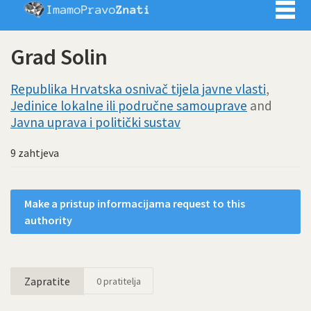
Imamo pra
Grad Solin
Republika Hrvatska osnivač tijela javne vlasti
,
Jedinice lokalne ili područne samouprave
and
Javna uprava i politički sustav
9 zahtjeva
Make a pristup informacijama request to this
authority
Zapratite
0
pratitelja