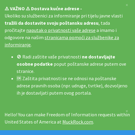
×
⚠️ VAŽNO ⚠️ Dostava kućne adrese -
Ukoliko su službenici za informiranje pri tijelu javne vlasti
tražili da dostavite svoju poštansku adresu
, tada
pročitajte
naputak o privatnosti vaše adrese
a imamo i
odgovore na našim
stranicama pomoći za službenike za
informiranje
.
🚫 Radi zaštite vaše privatnosti
ne dostavljajte
osobne podatke
poput poštanske adrese putem ove
stranice.
🆗 Zaštita privatnosti se ne odnosi na poštanske
adrese pravnih osoba (npr. udruge, tvrtke), dozvoljeno
ih je dostavljati putem ovog portala.
×
Hello! You can make Freedom of Information requests within
United States of America at
MuckRock.com
.