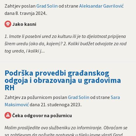
Zahtjev poslan
Grad Solin
od strane
Aleksandar Gavrilović
dana
8. travnja 2024.
.
Jako kasni
1. Imate li posebni ured za kulturu ili je ta djelatnost pripijena
širem uredu (ako da, kojem)? 2. Koliki budžet odvajate za rad
tog ureda, i koliki j...
Podrška provedbi građanskog
odgoja i obrazovanja u gradovima
RH
Zahtjev za požurnicom poslan
Grad Solin
od strane
Sara
Maksimović
dana
21. studenoga 2023.
.
Čeka odgovor na požurnicu
Molim proslijedite ovo službeniku za informiranje. Obraćam se
sa zahtjevom da požurite postupak u tijelu javne vlasti Grad