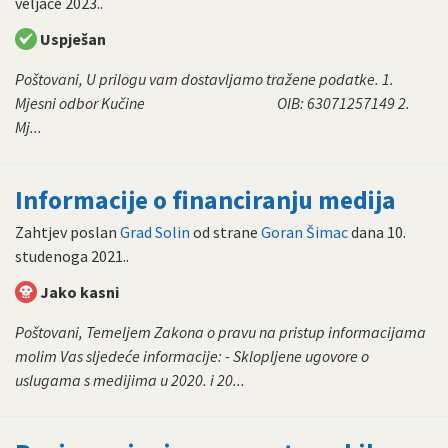
veljače 2023.
.
Uspješan
Poštovani, U prilogu vam dostavljamo tražene podatke. 1.
Mjesni odbor Kučine OIB: 63071257149 2.
Mj...
Informacije o financiranju medija
Zahtjev poslan
Grad Solin
od strane
Goran Šimac
dana
10.
studenoga 2021.
.
Jako kasni
Poštovani, Temeljem Zakona o pravu na pristup informacijama
molim Vas sljedeće informacije: - Sklopljene ugovore o
uslugama s medijima u 2020. i 20...