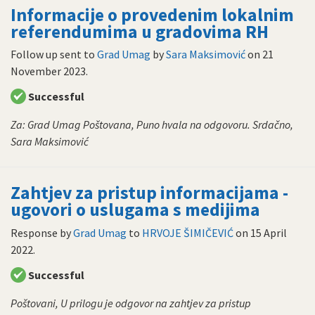
Informacije o provedenim lokalnim
referendumima u gradovima RH
Follow up sent to
Grad Umag
by
Sara Maksimović
on
21
November 2023
.
Successful
Za: Grad Umag Poštovana, Puno hvala na odgovoru. Srdačno,
Sara Maksimović
Zahtjev za pristup informacijama -
ugovori o uslugama s medijima
Response by
Grad Umag
to
HRVOJE ŠIMIČEVIĆ
on
15 April
2022
.
Successful
Poštovani, U prilogu je odgovor na zahtjev za pristup