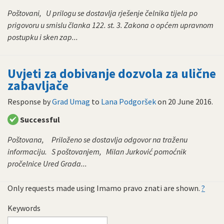
Poštovani, U prilogu se dostavlja rješenje čelnika tijela po
prigovoru u smislu članka 122. st. 3. Zakona o općem upravnom
postupku i sken zap...
Uvjeti za dobivanje dozvola za ulične
zabavljače
Response by
Grad Umag
to
Lana Podgoršek
on
20 June 2016
.
Successful
Poštovana, Priloženo se dostavlja odgovor na traženu
informaciju. S poštovanjem, Milan Jurković pomoćnik
pročelnice Ured Grada...
Only requests made using Imamo pravo znati are shown.
?
Keywords