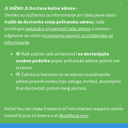
×
⚠️ VAŽNO ⚠️ Dostava kućne adrese -
Ukoliko su službenici za informiranje pri tijelu javne vlasti
tražili da dostavite svoju poštansku adresu
, tada
pročitajte
naputak o privatnosti vaše adrese
a imamo i
odgovore na našim
stranicama pomoći za službenike za
informiranje
.
🚫 Radi zaštite vaše privatnosti
ne dostavljajte
osobne podatke
poput poštanske adrese putem ove
stranice.
🆗 Zaštita privatnosti se ne odnosi na poštanske
adrese pravnih osoba (npr. udruge, tvrtke), dozvoljeno
ih je dostavljati putem ovog portala.
×
Hello! You can make Freedom of Information requests within
United States of America at
MuckRock.com
.