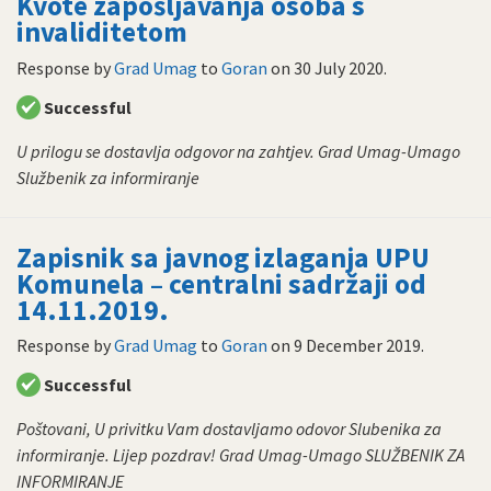
Kvote zapošljavanja osoba s
invaliditetom
Response by
Grad Umag
to
Goran
on
30 July 2020
.
Successful
U prilogu se dostavlja odgovor na zahtjev. Grad Umag-Umago
Službenik za informiranje
Zapisnik sa javnog izlaganja UPU
Komunela – centralni sadržaji od
14.11.2019.
Response by
Grad Umag
to
Goran
on
9 December 2019
.
Successful
Poštovani, U privitku Vam dostavljamo odovor Slubenika za
informiranje. Lijep pozdrav! Grad Umag-Umago SLUŽBENIK ZA
INFORMIRANJE