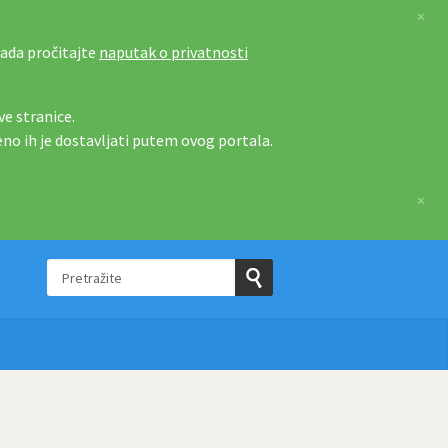
×
tada pročitajte
naputak o privatnosti
e stranice.
eno ih je dostavljati putem ovog portala.
×
Pretražite
e
Pošaljite
upit