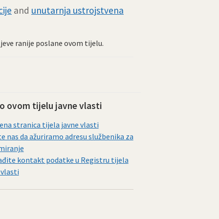
ije
and
unutarnja ustrojstvena
tjeve ranije poslane ovom tijelu.
 o ovom tijelu javne vlasti
ena stranica tijela javne vlasti
te nas da ažuriramo adresu službenika za
miranje
đite kontakt podatke u Registru tijela
 vlasti