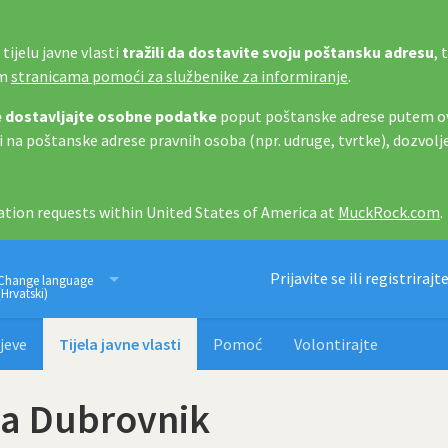
tijelu javne vlasti
tražili da dostavite svoju poštansku adresu
, 
im
stranicama pomoći za službenike za informiranje
.
 dostavljajte osobne podatke
poput poštanske adrese putem ov
i na poštanske adrese pravnih osoba (npr. udruge, tvrtke), dozvolj
tion requests within United States of America at
MuckRock.com
.
Imamo pravo znati
Prijavite se ili registrirajt
Change language
(Hrvatski)
jeve
Tijela javne vlasti
Pomoć
Volontirajte
ja Dubrovnik