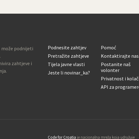
Podnesite zahtjev
Pomoć
o može podnijeti
.
Pretražite zahtjeve
Kontaktirajte nas
ivira zahtjeve i
Tijela javne vlasti
Postanite naš
volonter
nja.
Jeste li novinar_ka?
Privatnost i kolač
API za programer
Code for Croatia
je nacionalna mreža koja udružuje