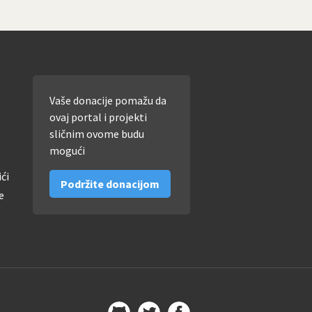
Vaše donacije pomažu da
ovaj portal i projekti
sličnim ovome budu
mogući
ići
Podržite donacijom
e