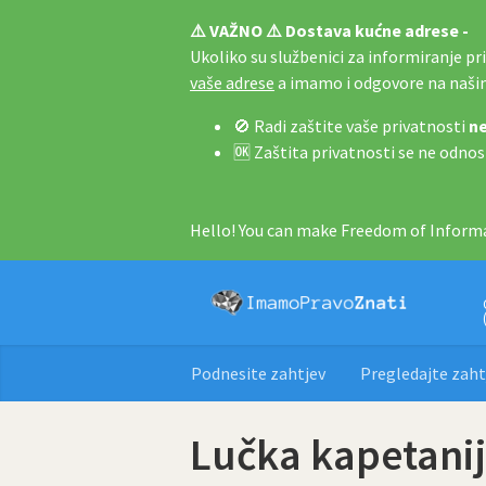
⚠️ VAŽNO ⚠️ Dostava kućne adrese -
Ukoliko su službenici za informiranje pri 
vaše adrese
a imamo i odgovore na naš
🚫 Radi zaštite vaše privatnosti
ne
🆗 Zaštita privatnosti se ne odnos
Hello! You can make Freedom of Informa
Podnesite zahtjev
Pregledajte zaht
Lučka kapetani