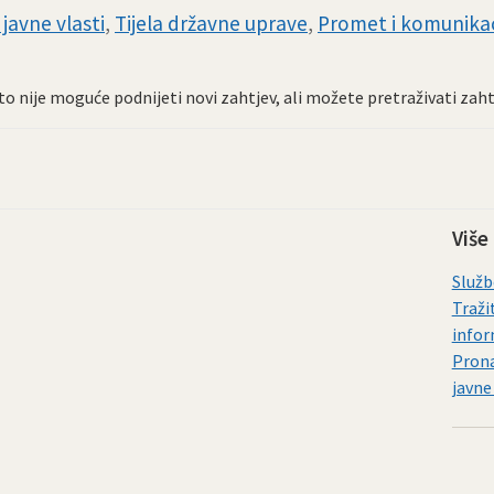
javne vlasti
,
Tijela državne uprave
,
Promet i komunikac
Zato nije moguće podnijeti novi zahtjev, ali možete pretraživati zah
Više
Služb
Traži
infor
Prona
javne