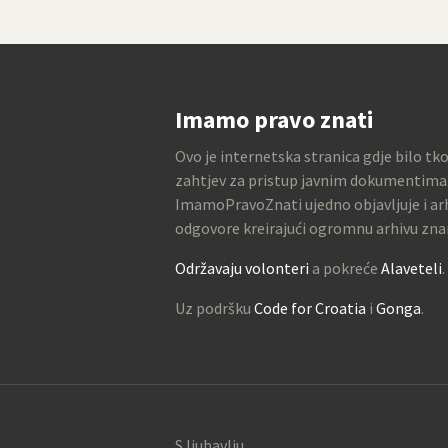
Imamo pravo znati
Ovo je internetska stranica gdje bilo tk
zahtjev za pristup javnim dokumentima
ImamoPravoZnati ujedno objavljuje i arh
odgovore kreirajući ogromnu arhivu zna
Održavaju volonteri
a pokreće
Alaveteli
.
Uz podršku
Code for Croatia
i
Gonga
.
S ljubavlju