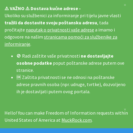
×
⚠️ VAŽNO ⚠️ Dostava kućne adrese -
Ukoliko su službenici za informiranje pri tijelu javne vlasti
tražili da dostavite svoju poštansku adresu
, tada
pročitajte
naputak o privatnosti vaše adrese
a imamo i
odgovore na našim
stranicama pomoći za službenike za
informiranje
.
🚫 Radi zaštite vaše privatnosti
ne dostavljajte
osobne podatke
poput poštanske adrese putem ove
stranice.
🆗 Zaštita privatnosti se ne odnosi na poštanske
adrese pravnih osoba (npr. udruge, tvrtke), dozvoljeno
ih je dostavljati putem ovog portala.
×
Hello! You can make Freedom of Information requests within
United States of America at
MuckRock.com
.