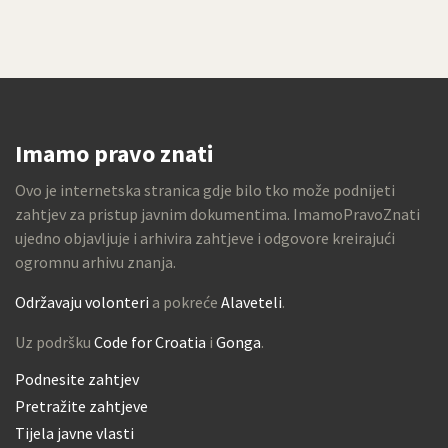
Imamo pravo znati
Ovo je internetska stranica gdje bilo tko može podnijeti
zahtjev za pristup javnim dokumentima. ImamoPravoZnati
ujedno objavljuje i arhivira zahtjeve i odgovore kreirajući
ogromnu arhivu znanja.
Održavaju volonteri
a pokreće
Alaveteli
.
Uz podršku
Code for Croatia
i
Gonga
.
Podnesite zahtjev
Pretražite zahtjeve
Tijela javne vlasti