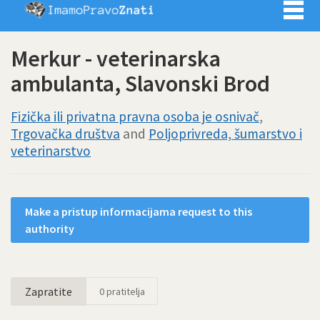
Imamo pra
Merkur - veterinarska
ambulanta, Slavonski Brod
Fizička ili privatna pravna osoba je osnivač
,
Trgovačka društva
and
Poljoprivreda, šumarstvo i
veterinarstvo
Make a pristup informacijama request to this
authority
Zapratite
0
pratitelja