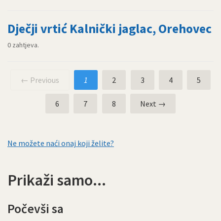
Dječji vrtić Kalnički jaglac, Orehovec
0 zahtjeva.
← Previous
1
2
3
4
5
6
7
8
Next →
Ne možete naći onaj koji želite?
Prikaži samo...
Počevši sa