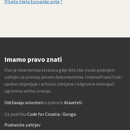
Pitajte tijela Europske unije
?
Imamo pravo znati
Ovo je internetska stranica gdje bilo tko može podnijeti
zahtjev za pristup javnim dokumentima. ImamoPravoZnati
ujedno objavljuje i arhivira zahtjeve i odgovore kreirajući
ogromnu arhivu znanja.
Održavaju volonteri
a pokreće
Alaveteli
.
Uz podršku
Code for Croatia
i
Gonga
.
Podnesite zahtjev