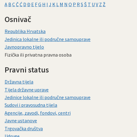
A
B
C
Č
Ć
D
Đ
E
F
G
H
I
J
K
L
M
N
O
P
R
S
Š
T
U
V
Z
Ž
Osnivač
Republika Hrvatska
Jedinica lokalne ili područne samouprave
Javnopravno tijelo
Fizička ili privatna pravna osoba
Pravni status
Državna tijela
Tijela državne uprave
Jedinice lokalne ili područne samouprave
Sudovi i pravosudna tijela
Agencije, zavodi, fondovi, centri
Javne ustanove
Trgovačka društva
Udruge