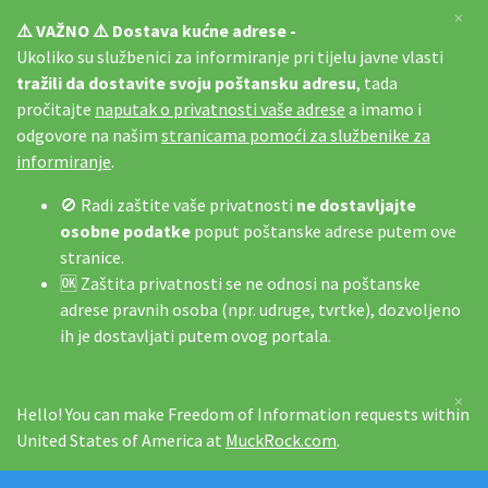
×
⚠️ VAŽNO ⚠️ Dostava kućne adrese -
Ukoliko su službenici za informiranje pri tijelu javne vlasti
tražili da dostavite svoju poštansku adresu
, tada
pročitajte
naputak o privatnosti vaše adrese
a imamo i
odgovore na našim
stranicama pomoći za službenike za
informiranje
.
🚫 Radi zaštite vaše privatnosti
ne dostavljajte
osobne podatke
poput poštanske adrese putem ove
stranice.
🆗 Zaštita privatnosti se ne odnosi na poštanske
adrese pravnih osoba (npr. udruge, tvrtke), dozvoljeno
ih je dostavljati putem ovog portala.
×
Hello! You can make Freedom of Information requests within
United States of America at
MuckRock.com
.