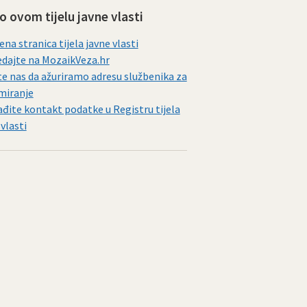
 o ovom tijelu javne vlasti
ena stranica tijela javne vlasti
dajte na MozaikVeza.hr
te nas da ažuriramo adresu službenika za
miranje
đite kontakt podatke u Registru tijela
 vlasti