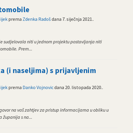
utomobile
ijek
prema
Zdenka Radoš
dana
7. siječnja 2021.
.
 sudjelovala niti u jednom projektu postavljanja niti
tomobile. Prem...
a (i naseljima) s prijavljenim
ijek
prema
Danko Vojnovic
dana
20. listopada 2020.
.
ovor na vaš zahtjev za pristup informacijama u obliku u
 županija s na...