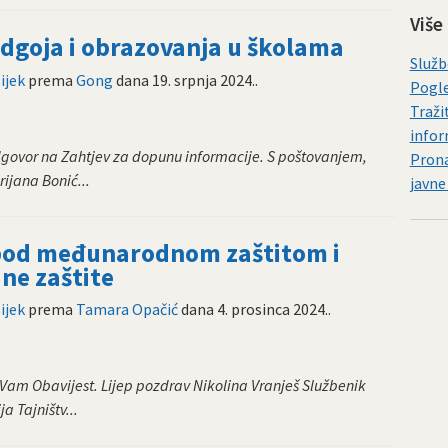
Više
goja i obrazovanja u školama
Služb
ijek
prema
Gong
dana
19. srpnja 2024.
.
Pogle
Traži
infor
govor na Zahtjev za dopunu informacije. S poštovanjem,
Prona
ijana Bonić...
javne
 pod međunarodnom zaštitom i
ne zaštite
ijek
prema
Tamara Opačić
dana
4. prosinca 2024.
.
Vam Obavijest. Lijep pozdrav Nikolina Vranješ Službenik
 Tajništv...