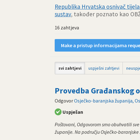
Republika Hrvatska osnivač tijela 
sustav
, također poznato kao OB
16 zahtjeva
Make a pristup informacijama reques
svi zahtjevi
uspješni zahtjevi
neuspje
Provedba Građanskog od
Odgovor
Osječko-baranjska županija, Os
Uspješan
Poštovani, Odgovorom smo obuhvatili sve 
županije. Na području Osječko-baranjske 