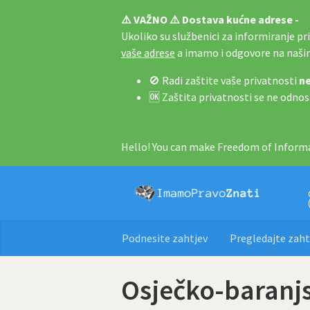
⚠️ VAŽNO ⚠️ Dostava kućne adrese -
Ukoliko su službenici za informiranje pri 
vaše adrese
a imamo i odgovore na naš
🚫 Radi zaštite vaše privatnosti
ne
🆗 Zaštita privatnosti se ne odnos
Hello! You can make Freedom of Informa
Podnesite zahtjev
Pregledajte zaht
Osječko-baranjs