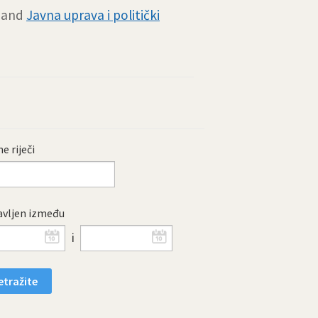
and
Javna uprava i politički
e riječi
vljen između
i