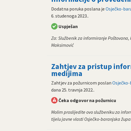
Dodatna poruka poslana je
Osječko-bara
6. studenoga 2023.
.
Uspješan
Za: Službenik za informiranje Poštovana,
Maksimović
Zahtjev za pristup info
medijima
Zahtjev za požurnicom poslan
Osječko-b
dana
25. travnja 2022.
.
Čeka odgovor na požurnicu
Molim proslijedite ovo službeniku za inf
tijelu javne vlasti Osječko-baranjska župan