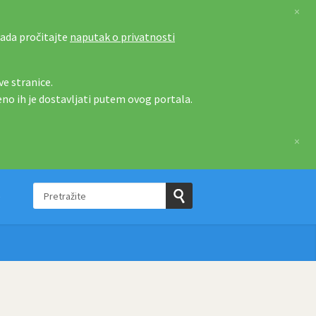
×
tada pročitajte
naputak o privatnosti
e stranice.
eno ih je dostavljati putem ovog portala.
×
Pretražite
e
Pošaljite
upit