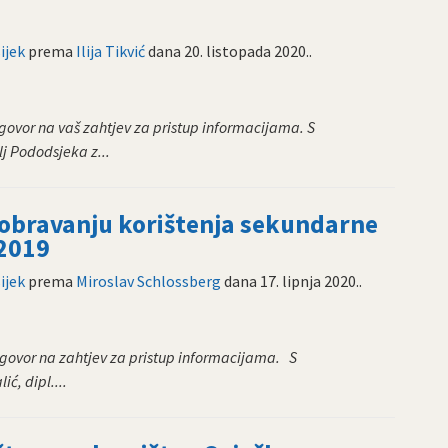
ijek
prema
Ilija Tikvić
dana
20. listopada 2020.
.
govor na vaš zahtjev za pristup informacijama. S
lj Pododsjeka z...
dobravanju korištenja sekundarne
 2019
ijek
prema
Miroslav Schlossberg
dana
17. lipnja 2020.
.
govor na zahtjev za pristup informacijama. S
ć, dipl....