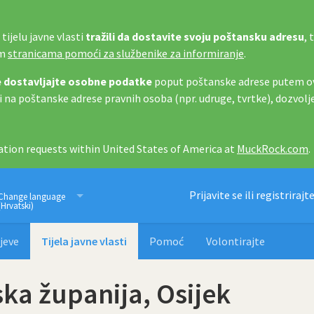
tijelu javne vlasti
tražili da dostavite svoju poštansku adresu
, 
im
stranicama pomoći za službenike za informiranje
.
 dostavljajte osobne podatke
poput poštanske adrese putem ov
i na poštanske adrese pravnih osoba (npr. udruge, tvrtke), dozvolj
tion requests within United States of America at
MuckRock.com
.
Imamo pravo znati
Prijavite se ili registrirajt
Change language
(Hrvatski)
jeve
Tijela javne vlasti
Pomoć
Volontirajte
ka županija, Osijek