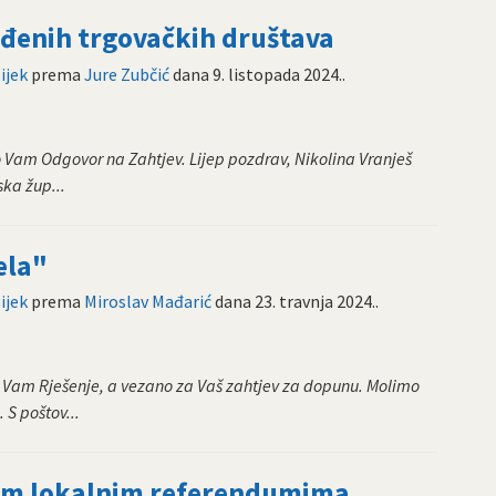
eđenih trgovačkih društava
ijek
prema
Jure Zubčić
dana
9. listopada 2024.
.
 Vam Odgovor na Zahtjev. Lijep pozdrav, Nikolina Vranješ
ka žup...
ela"
ijek
prema
Miroslav Mađarić
dana
23. travnja 2024.
.
o Vam Rješenje, a vezano za Vaš zahtjev za dopunu. Molimo
S poštov...
nim lokalnim referendumima