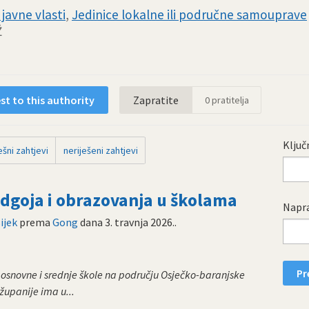
javne vlasti
,
Jedinice lokalne ili područne samouprave
Ž
t to this authority
Zapratite
0
pratitelja
Ključn
šni zahtjevi
neriješeni zahtjevi
goja i obrazovanja u školama
Napra
ijek
prema
Gong
dana
3. travnja 2026.
.
osnovne i srednje škole na području Osječko-baranjske
županije ima u...