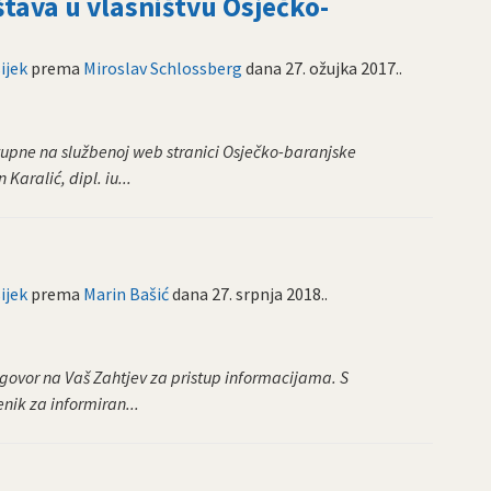
tava u vlasništvu Osječko-
ijek
prema
Miroslav Schlossberg
dana
27. ožujka 2017.
.
tupne na službenoj web stranici Osječko-baranjske
aralić, dipl. iu...
ijek
prema
Marin Bašić
dana
27. srpnja 2018.
.
govor na Vaš Zahtjev za pristup informacijama. S
enik za informiran...