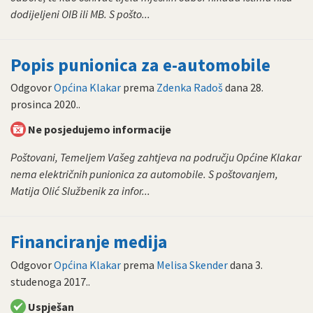
dodijeljeni OIB ili MB. S pošto...
Popis punionica za e-automobile
Odgovor
Općina Klakar
prema
Zdenka Radoš
dana
28.
prosinca 2020.
.
Ne posjedujemo informacije
Poštovani, Temeljem Vašeg zahtjeva na području Općine Klakar
nema električnih punionica za automobile. S poštovanjem,
Matija Olić Službenik za infor...
Financiranje medija
Odgovor
Općina Klakar
prema
Melisa Skender
dana
3.
studenoga 2017.
.
Uspješan