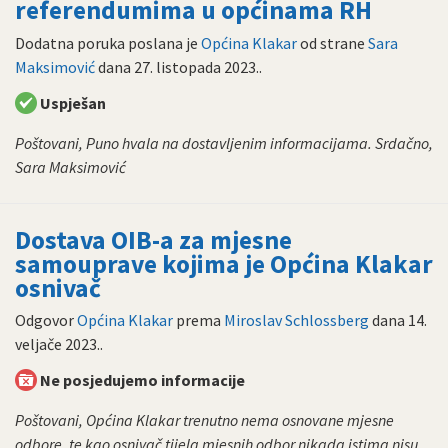
referendumima u općinama RH
Dodatna poruka poslana je
Općina Klakar
od strane
Sara
Maksimović
dana
27. listopada 2023.
.
Uspješan
Poštovani, Puno hvala na dostavljenim informacijama. Srdačno,
Sara Maksimović
Dostava OIB-a za mjesne
samouprave kojima je Općina Klakar
osnivač
Odgovor
Općina Klakar
prema
Miroslav Schlossberg
dana
14.
veljače 2023.
.
Ne posjedujemo informacije
Poštovani, Općina Klakar trenutno nema osnovane mjesne
odbore, te kao osnivač tijela mjesnih odbor nikada istima nisu