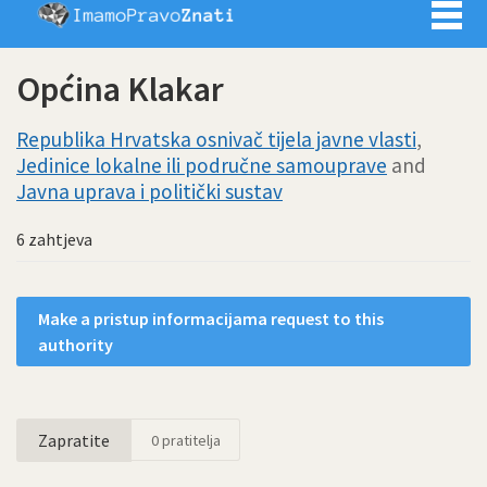
Imamo pra
Općina Klakar
Republika Hrvatska osnivač tijela javne vlasti
,
Jedinice lokalne ili područne samouprave
and
Javna uprava i politički sustav
6 zahtjeva
Make a pristup informacijama request to this
authority
Zapratite
0
pratitelja