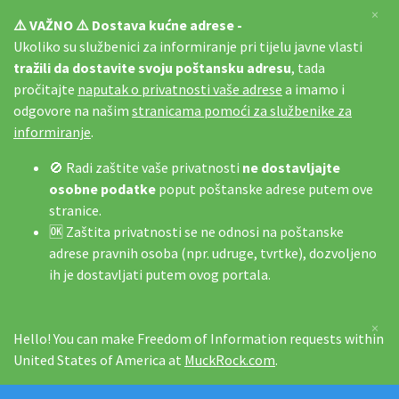
×
⚠️ VAŽNO ⚠️ Dostava kućne adrese -
Ukoliko su službenici za informiranje pri tijelu javne vlasti
tražili da dostavite svoju poštansku adresu
, tada
pročitajte
naputak o privatnosti vaše adrese
a imamo i
odgovore na našim
stranicama pomoći za službenike za
informiranje
.
🚫 Radi zaštite vaše privatnosti
ne dostavljajte
osobne podatke
poput poštanske adrese putem ove
stranice.
🆗 Zaštita privatnosti se ne odnosi na poštanske
adrese pravnih osoba (npr. udruge, tvrtke), dozvoljeno
ih je dostavljati putem ovog portala.
×
Hello! You can make Freedom of Information requests within
United States of America at
MuckRock.com
.