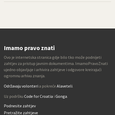
Imamo pravo znati
Ovo je internetska stranica gdje bilo tko može podnijeti
zahtjev za pristup javnim dokumentima. ImamoPravoZnati
ujedno objavljuje i arhivira zahtjeve i odgovore kreirajući
ogromnu arhivu znanja.
Održavaju volonteri
a pokreće
Alaveteli
.
Uz podršku
Code for Croatia
i
Gonga
.
Podnesite zahtjev
Pretražite zahtjeve