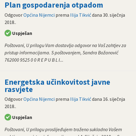
Plan gospodarenja otpadom
Odgovor
Općina Nijemci
prema
Ilija Tikvić
dana
30. siječnja
2018.
.
Uspješan
Poštovani, U prilogu Vam dostavlja odgovor na Vaš zahtjev za
pristup informacijama. S poštovanjem, Sandra Božanović
762000 9525 0 0 R E P U B L I...
Energetska učinkovitost javne
rasvjete
Odgovor
Općina Nijemci
prema
Ilija Tikvić
dana
16. siječnja
2018.
.
Uspješan
Poštovani, U prilogu proslijeđujem traženo sukladno Vašem