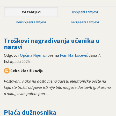
svi zahtjevi
uspješni zahtjevi
neuspješni zahtjevi
neriješeni zahtjevi
Troškovi nagrađivanja učenika u
naravi
Odgovor
Općina Nijemci
prema
Ivan Markočević
dana
7.
listopada 2025.
.
Čeka klasifikaciju
Poštovani, Kako na dostavljenu adresu elektroničke pošte na
koju ste tražili odgovor isti nije bilo moguće dostaviti (pokušano
u roku), ovim putem pon...
Plaća dužnosnika