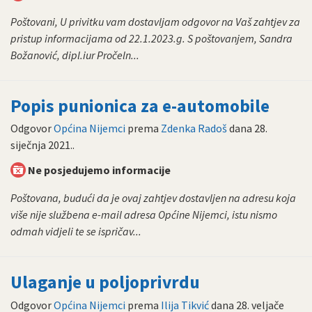
Poštovani, U privitku vam dostavljam odgovor na Vaš zahtjev za
pristup informacijama od 22.1.2023.g. S poštovanjem, Sandra
Božanović, dipl.iur Pročeln...
Popis punionica za e-automobile
Odgovor
Općina Nijemci
prema
Zdenka Radoš
dana
28.
siječnja 2021.
.
Ne posjedujemo informacije
Poštovana, budući da je ovaj zahtjev dostavljen na adresu koja
više nije službena e-mail adresa Općine Nijemci, istu nismo
odmah vidjeli te se ispričav...
Ulaganje u poljoprivrdu
Odgovor
Općina Nijemci
prema
Ilija Tikvić
dana
28. veljače