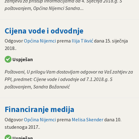
zahtjevu za pristup informacijama od 4. Siječnja 2018.g. S
poštovanjem, Općina Nijemci Sandra...
Cijena vode i odvodnje
Odgovor
Općina Nijemci
prema
Ilija Tikvić
dana
15. siječnja
2018.
.
Uspješan
Poštovani, U prilogu Vam dostavljam odgovor na Vaš zahtjev za
PPI, predmet: Cijene vode i odvodnje od 7.1.2018.g. S
poštovanjem, Sandra Božanović
Financiranje medija
Odgovor
Općina Nijemci
prema
Melisa Skender
dana
10.
studenoga 2017.
.
Uspješan