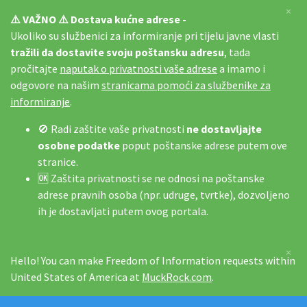
×
⚠️ VAŽNO ⚠️ Dostava kućne adrese -
Ukoliko su službenici za informiranje pri tijelu javne vlasti
tražili da dostavite svoju poštansku adresu
, tada
pročitajte
naputak o privatnosti vaše adrese
a imamo i
odgovore na našim
stranicama pomoći za službenike za
informiranje
.
🚫 Radi zaštite vaše privatnosti
ne dostavljajte
osobne podatke
poput poštanske adrese putem ove
stranice.
🆗 Zaštita privatnosti se ne odnosi na poštanske
adrese pravnih osoba (npr. udruge, tvrtke), dozvoljeno
ih je dostavljati putem ovog portala.
×
Hello! You can make Freedom of Information requests within
United States of America at
MuckRock.com
.