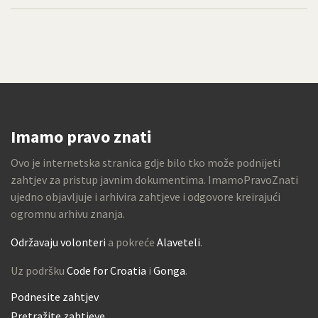
Imamo pravo znati
Ovo je internetska stranica gdje bilo tko može podnijeti
zahtjev za pristup javnim dokumentima. ImamoPravoZnati
ujedno objavljuje i arhivira zahtjeve i odgovore kreirajući
ogromnu arhivu znanja.
Održavaju volonteri
a pokreće
Alaveteli
.
Uz podršku
Code for Croatia
i
Gonga
.
Podnesite zahtjev
Pretražite zahtjeve