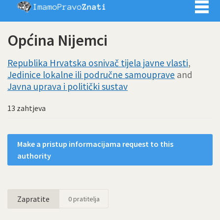
Imamo pra
Općina Nijemci
Republika Hrvatska osnivač tijela javne vlasti
,
Jedinice lokalne ili područne samouprave
and
Javna uprava i politički sustav
13 zahtjeva
Make a pristup informacijama request to this
authority
Zapratite
0
pratitelja