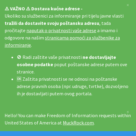
×
⚠️ VAŽNO ⚠️ Dostava kućne adrese -
Ukoliko su službenici za informiranje pri tijelu javne vlasti
tražili da dostavite svoju poštansku adresu
, tada
pročitajte
naputak o privatnosti vaše adrese
a imamo i
odgovore na našim
stranicama pomoći za službenike za
informiranje
.
🚫 Radi zaštite vaše privatnosti
ne dostavljajte
osobne podatke
poput poštanske adrese putem ove
stranice.
🆗 Zaštita privatnosti se ne odnosi na poštanske
adrese pravnih osoba (npr. udruge, tvrtke), dozvoljeno
ih je dostavljati putem ovog portala.
×
Hello! You can make Freedom of Information requests within
United States of America at
MuckRock.com
.