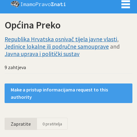
Imamo pra
Općina Preko
Republika Hrvatska osnivač tijela javne vlasti
,
Jedinice lokalne ili područne samouprave
and
Javna uprava i politički sustav
9 zahtjeva
Make a pristup informacijama request to this
authority
Zapratite
0
pratitelja