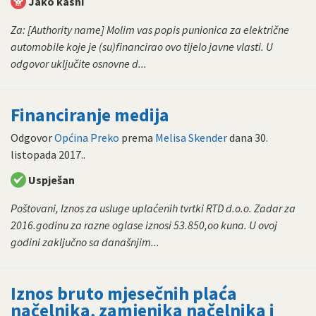
Jako kasni
Za: [Authority name] Molim vas popis punionica za električne
automobile koje je (su)financirao ovo tijelo javne vlasti. U
odgovor uključite osnovne d...
Financiranje medija
Odgovor
Općina Preko
prema
Melisa Skender
dana
30.
listopada 2017.
.
Uspješan
Poštovani, Iznos za usluge uplaćenih tvrtki RTD d.o.o. Zadar za
2016.godinu za razne oglase iznosi 53.850,oo kuna. U ovoj
godini zaključno sa današnjim...
Iznos bruto mjesečnih plaća
načelnika, zamjenika načelnika i