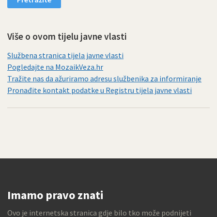
Više o ovom tijelu javne vlasti
Službena stranica tijela javne vlasti
Pogledajte na MozaikVeza.hr
Tražite nas da ažuriramo adresu službenika za informiranje
Pronađite kontakt podatke u Registru tijela javne vlasti
Imamo pravo znati
Ovo je internetska stranica gdje bilo tko može podnijeti