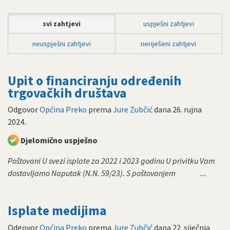
svi zahtjevi
uspješni zahtjevi
neuspješni zahtjevi
neriješeni zahtjevi
Upit o financiranju određenih
trgovačkih društava
Odgovor
Općina Preko
prema
Jure Zubčić
dana
26. rujna
2024.
.
Djelomično uspješno
Poštovani U svezi isplate za 2022 i 2023 godinu U privitku Vam
dostavljamo Naputak (N.N. 59/23). S poštovanjem ...
Isplate medijima
Odgovor
Općina Preko
prema
Jure Zubčić
dana
22. siječnja