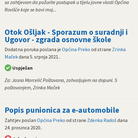
sa zahtjevom da požurite postupak u tijelu javne vlasti Općina
Rovišće koje se bavi moj...
Otok Ošljak - Sporazum o suradnji i
Ugovor - zgrada osnovne škole
Dodatna poruka poslana je
Općina Preko
od strane
Zrinka
Maček
dana
5. srpnja 2021.
.
Uspješan
Za: Jasna Marcelić Poštovana, zahvaljujem na dopuni. S
poštovanjem, Zrinka Maček
Popis punionica za e-automobile
Zahtjev poslan
Općina Preko
od strane
Zdenka Radoš
dana
24. prosinca 2020.
.