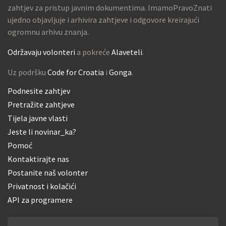
zahtjev za pristup javnim dokumentima. ImamoPravoZnati
ujedno objavljuje i arhivira zahtjeve i odgovore kreirajući
ogromnu arhivu znanja.
Održavaju volonteri
a pokreće
Alaveteli
.
Uz podršku
Code for Croatia
i
Gonga
.
Podnesite zahtjev
Pretražite zahtjeve
Tijela javne vlasti
Jeste li novinar_ka?
Pomoć
Kontaktirajte nas
Postanite naš volonter
Privatnost i kolačići
API za programere