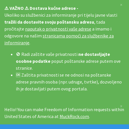
×
⚠️ VAŽNO ⚠️ Dostava kućne adrese -
Ukoliko su službenici za informiranje pri tijelu javne vlasti
tražili da dostavite svoju poštansku adresu
, tada
pročitajte
naputak o privatnosti vaše adrese
a imamo i
odgovore na našim
stranicama pomoći za službenike za
informiranje
.
🚫 Radi zaštite vaše privatnosti
ne dostavljajte
osobne podatke
poput poštanske adrese putem ove
stranice.
🆗 Zaštita privatnosti se ne odnosi na poštanske
adrese pravnih osoba (npr. udruge, tvrtke), dozvoljeno
ih je dostavljati putem ovog portala.
×
Hello! You can make Freedom of Information requests within
United States of America at
MuckRock.com
.