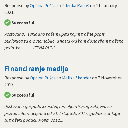
Response by
Općina Pušća
to
Zdenka Radoš
on
11 January
2021
.
Successful
Poštovana, sukladno Vašem upitu kojim tražite popis
punionica za e-automobile, u nastavku Vam dostavljam tražene
podatke: - JEDNA PUNI...
Financiranje medija
Response by
Općina Pušća
to
Melisa Skender
on
7 November
2017
.
Successful
Poštovana gospođo Skender, temeljem Vašeg zahtjeva za
pristup informacijama od 21. listopada 2017. godine u prilogu
su traženi podaci. Molim Vas z...