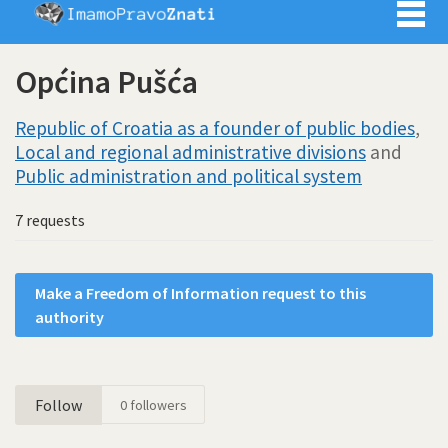
Imamo pra
Općina Pušća
Republic of Croatia as a founder of public bodies
,
Local and regional administrative divisions
and
Public administration and political system
7 requests
Make a Freedom of Information request to this
authority
Follow
0
followers