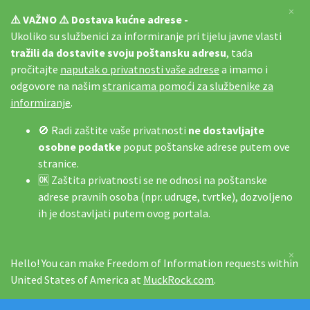
×
⚠️ VAŽNO ⚠️ Dostava kućne adrese -
Ukoliko su službenici za informiranje pri tijelu javne vlasti
tražili da dostavite svoju poštansku adresu
, tada
pročitajte
naputak o privatnosti vaše adrese
a imamo i
odgovore na našim
stranicama pomoći za službenike za
informiranje
.
🚫 Radi zaštite vaše privatnosti
ne dostavljajte
osobne podatke
poput poštanske adrese putem ove
stranice.
🆗 Zaštita privatnosti se ne odnosi na poštanske
adrese pravnih osoba (npr. udruge, tvrtke), dozvoljeno
ih je dostavljati putem ovog portala.
×
Hello! You can make Freedom of Information requests within
United States of America at
MuckRock.com
.