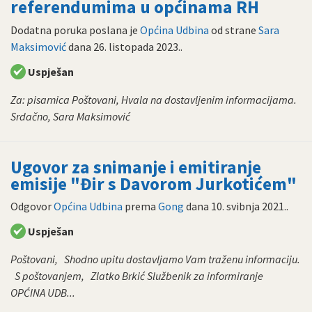
referendumima u općinama RH
Dodatna poruka poslana je
Općina Udbina
od strane
Sara
Maksimović
dana
26. listopada 2023.
.
Uspješan
Za: pisarnica Poštovani, Hvala na dostavljenim informacijama.
Srdačno, Sara Maksimović
Ugovor za snimanje i emitiranje
emisije "Đir s Davorom Jurkotićem"
Odgovor
Općina Udbina
prema
Gong
dana
10. svibnja 2021.
.
Uspješan
Poštovani, Shodno upitu dostavljamo Vam traženu informaciju.
S poštovanjem, Zlatko Brkić Službenik za informiranje
OPĆINA UDB...