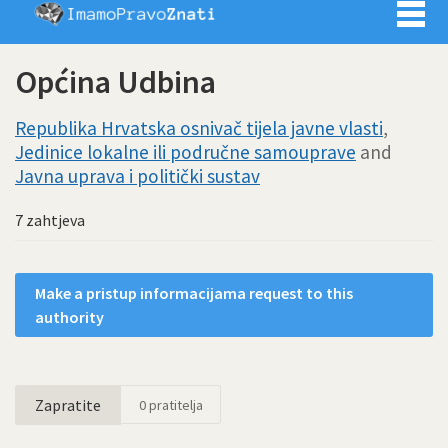
Imamo pra
Općina Udbina
Republika Hrvatska osnivač tijela javne vlasti
,
Jedinice lokalne ili područne samouprave
and
Javna uprava i politički sustav
7 zahtjeva
Make a pristup informacijama request to this
authority
Zapratite
0
pratitelja