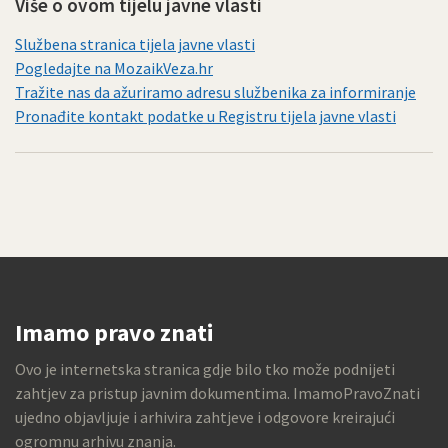
Više o ovom tijelu javne vlasti
Službena stranica tijela javne vlasti
Pogledajte na MozaikVeza.hr
Tražite nas da ažuriramo adresu službenika za informiranje
Pronađite kontakt podatke u Registru tijela javne vlasti
Imamo pravo znati
Ovo je internetska stranica gdje bilo tko može podnijeti
zahtjev za pristup javnim dokumentima. ImamoPravoZnati
ujedno objavljuje i arhivira zahtjeve i odgovore kreirajući
ogromnu arhivu znanja.