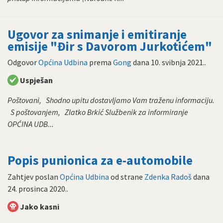
Ugovor za snimanje i emitiranje
emisije "Đir s Davorom Jurkotićem"
Odgovor
Općina Udbina
prema
Gong
dana
10. svibnja 2021.
.
Uspješan
Poštovani, Shodno upitu dostavljamo Vam traženu informaciju.
S poštovanjem, Zlatko Brkić Službenik za informiranje
OPĆINA UDB...
Popis punionica za e-automobile
Zahtjev poslan
Općina Udbina
od strane
Zdenka Radoš
dana
24. prosinca 2020.
.
Jako kasni