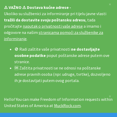
×
⚠️ VAŽNO ⚠️ Dostava kućne adrese -
Ukoliko su službenici za informiranje pri tijelu javne vlasti
tražili da dostavite svoju poštansku adresu
, tada
pročitajte
naputak o privatnosti vaše adrese
a imamo i
odgovore na našim
stranicama pomoći za službenike za
informiranje
.
🚫 Radi zaštite vaše privatnosti
ne dostavljajte
osobne podatke
poput poštanske adrese putem ove
stranice.
🆗 Zaštita privatnosti se ne odnosi na poštanske
adrese pravnih osoba (npr. udruge, tvrtke), dozvoljeno
ih je dostavljati putem ovog portala.
×
Hello! You can make Freedom of Information requests within
United States of America at
MuckRock.com
.