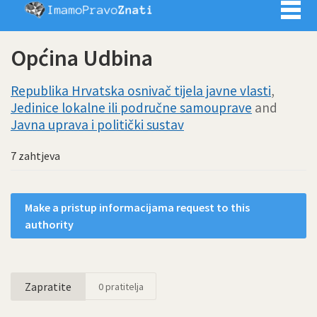
Imamo pra
Općina Udbina
Republika Hrvatska osnivač tijela javne vlasti
,
Jedinice lokalne ili područne samouprave
and
Javna uprava i politički sustav
7 zahtjeva
Make a pristup informacijama request to this
authority
Zapratite
0
pratitelja