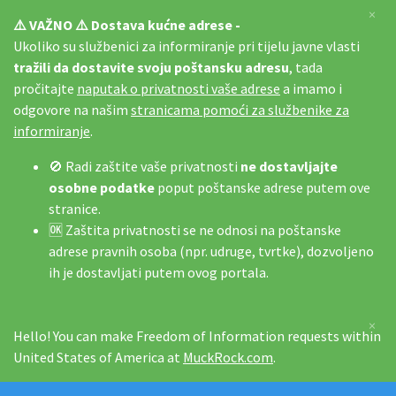
×
⚠️ VAŽNO ⚠️ Dostava kućne adrese -
Ukoliko su službenici za informiranje pri tijelu javne vlasti
tražili da dostavite svoju poštansku adresu
, tada
pročitajte
naputak o privatnosti vaše adrese
a imamo i
odgovore na našim
stranicama pomoći za službenike za
informiranje
.
🚫 Radi zaštite vaše privatnosti
ne dostavljajte
osobne podatke
poput poštanske adrese putem ove
stranice.
🆗 Zaštita privatnosti se ne odnosi na poštanske
adrese pravnih osoba (npr. udruge, tvrtke), dozvoljeno
ih je dostavljati putem ovog portala.
×
Hello! You can make Freedom of Information requests within
United States of America at
MuckRock.com
.