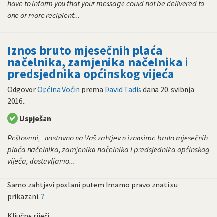
have to inform you that your message could not be delivered to
one or more recipient...
Iznos bruto mjesečnih plaća
načelnika, zamjenika načelnika i
predsjednika općinskog vijeća
Odgovor
Općina Voćin
prema
David Tadis
dana
20. svibnja
2016.
.
Uspješan
Poštovani, nastavno na Vaš zahtjev o iznosima bruto mjesečnih
plaća načelnika, zamjenika načelnika i predsjednika općinskog
vijeća, dostavljamo...
Samo zahtjevi poslani putem Imamo pravo znati su
prikazani.
?
Ključne riječi