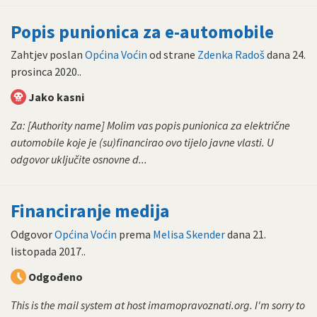
Popis punionica za e-automobile
Zahtjev poslan
Općina Voćin
od strane
Zdenka Radoš
dana
24.
prosinca 2020.
.
Jako kasni
Za: [Authority name] Molim vas popis punionica za električne
automobile koje je (su)financirao ovo tijelo javne vlasti. U
odgovor uključite osnovne d...
Financiranje medija
Odgovor
Općina Voćin
prema
Melisa Skender
dana
21.
listopada 2017.
.
Odgođeno
This is the mail system at host imamopravoznati.org. I'm sorry to