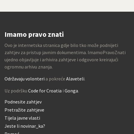
Imamo pravo znati
Ovo je internetska stranica gdje bilo tko može podnijeti
zahtjev za pristup javnim dokumentima. ImamoPravoZnati
ujedno objavljuje i arhivira zahtjeve i odgovore kreirajući
ogromnu arhivu znanja.
Održavaju volonteri
a pokreće
Alaveteli
.
Uz podršku
Code for Croatia
i
Gonga
.
Podnesite zahtjev
Pretražite zahtjeve
Tijela javne vlasti
Jeste li novinar_ka?
Pomoć