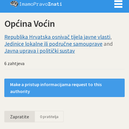
Imamo pra
Općina Voćin
Republika Hrvatska osnivač tijela javne vlasti
,
Jedinice lokalne ili područne samouprave
and
Javna uprava i politički sustav
6 zahtjeva
Make a pristup informacijama request to this
authority
Zapratite
0
pratitelja