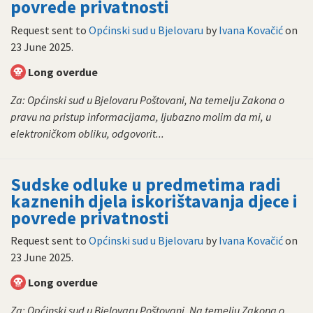
povrede privatnosti
Request sent to
Općinski sud u Bjelovaru
by
Ivana Kovačić
on
23 June 2025
.
Long overdue
Za: Općinski sud u Bjelovaru Poštovani, Na temelju Zakona o
pravu na pristup informacijama, ljubazno molim da mi, u
elektroničkom obliku, odgovorit...
Sudske odluke u predmetima radi
kaznenih djela iskorištavanja djece i
povrede privatnosti
Request sent to
Općinski sud u Bjelovaru
by
Ivana Kovačić
on
23 June 2025
.
Long overdue
Za: Općinski sud u Bjelovaru Poštovani, Na temelju Zakona o