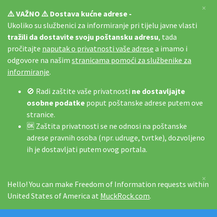
×
⚠️ VAŽNO ⚠️ Dostava kućne adrese -
Ukoliko su službenici za informiranje pri tijelu javne vlasti
tražili da dostavite svoju poštansku adresu
, tada
pročitajte
naputak o privatnosti vaše adrese
a imamo i
odgovore na našim
stranicama pomoći za službenike za
informiranje
.
🚫 Radi zaštite vaše privatnosti
ne dostavljajte
osobne podatke
poput poštanske adrese putem ove
stranice.
🆗 Zaštita privatnosti se ne odnosi na poštanske
adrese pravnih osoba (npr. udruge, tvrtke), dozvoljeno
ih je dostavljati putem ovog portala.
×
Hello! You can make Freedom of Information requests within
United States of America at
MuckRock.com
.