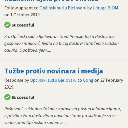
Follow up sent to
Općinski sud u Bjelovaru
by
Udruga BIOM
on
1 October 2019
.
Successful
Za: Općinski sud u Bjelovaru - Ured Predsjednika Poštovana
gospođo Franković, hvala na brzoj dostavi zatraženih sudskih
odluka. S poštovanjem,...
Tužbe protiv novinara i medija
Response by
Općinski sud u Bjelovaru
to
Gong
on
27 February
2019
.
Successful
Poštovani, sukladno Zakonu o pravu na pristup informacijama,
u privitku Vam dostavljam anonimizirane presude koje su se
vodile pred Općinskim sudom u...