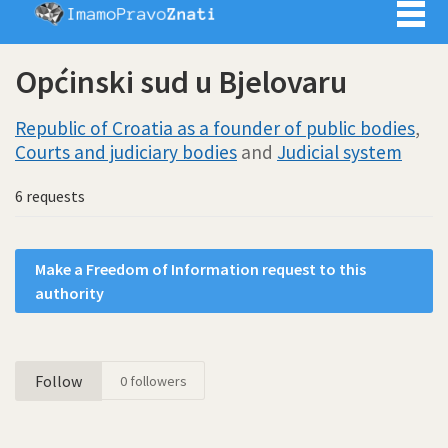
Imamo pra
Općinski sud u Bjelovaru
Republic of Croatia as a founder of public bodies
,
Courts and judiciary bodies
and
Judicial system
6 requests
Make a Freedom of Information request to this
authority
Follow
0
followers