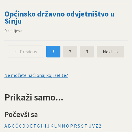
Općinsko državno odvjetništvo u
Sinju
0 zahtjeva.
← Previous
1
2
3
Next →
Ne možete naći onaj koji želite?
Prikaži samo...
Počevši sa
A
B
C
Č
Ć
D
Đ
E
F
G
H
I
J
K
L
M
N
O
P
R
S
Š
T
U
V
Z
Ž