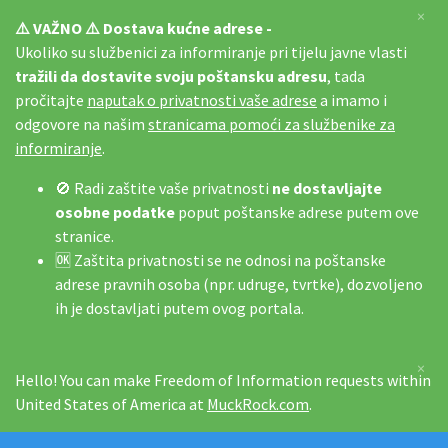
×
⚠️ VAŽNO ⚠️ Dostava kućne adrese -
Ukoliko su službenici za informiranje pri tijelu javne vlasti
tražili da dostavite svoju poštansku adresu
, tada
pročitajte
naputak o privatnosti vaše adrese
a imamo i
odgovore na našim
stranicama pomoći za službenike za
informiranje
.
🚫 Radi zaštite vaše privatnosti
ne dostavljajte
osobne podatke
poput poštanske adrese putem ove
stranice.
🆗 Zaštita privatnosti se ne odnosi na poštanske
adrese pravnih osoba (npr. udruge, tvrtke), dozvoljeno
ih je dostavljati putem ovog portala.
×
Hello! You can make Freedom of Information requests within
United States of America at
MuckRock.com
.