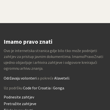
Imamo pravo znati
Ovo je internetska stranica gdje bilo tko može podnijeti
zahtjev za pristup javnim dokumentima. ImamoPravoZnati
ujedno objavljuje i arhivira zahtjeve i odgovore kreirajući
ogromnu arhivu znanja.
Održavaju volonteri
a pokreće
Alaveteli
.
Uz podršku
Code for Croatia
i
Gonga
.
Podnesite zahtjev
Pretražite zahtjeve