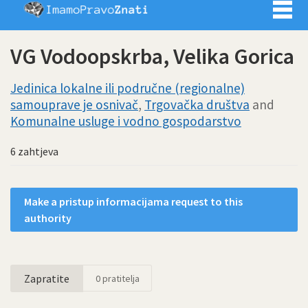
Imamo pra
VG Vodoopskrba, Velika Gorica
Jedinica lokalne ili područne (regionalne)
samouprave je osnivač
,
Trgovačka društva
and
Komunalne usluge i vodno gospodarstvo
6 zahtjeva
Make a pristup informacijama request to this
authority
Zapratite
0
pratitelja