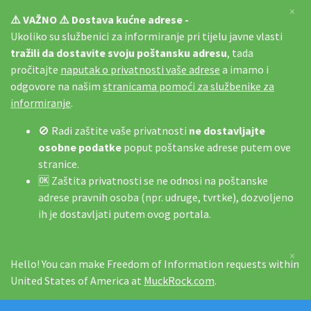
×
⚠️ VAŽNO ⚠️ Dostava kućne adrese -
Ukoliko su službenici za informiranje pri tijelu javne vlasti
tražili da dostavite svoju poštansku adresu
, tada
pročitajte
naputak o privatnosti vaše adrese
a imamo i
odgovore na našim
stranicama pomoći za službenike za
informiranje
.
🚫 Radi zaštite vaše privatnosti
ne dostavljajte
osobne podatke
poput poštanske adrese putem ove
stranice.
🆗 Zaštita privatnosti se ne odnosi na poštanske
adrese pravnih osoba (npr. udruge, tvrtke), dozvoljeno
ih je dostavljati putem ovog portala.
×
Hello! You can make Freedom of Information requests within
United States of America at
MuckRock.com
.