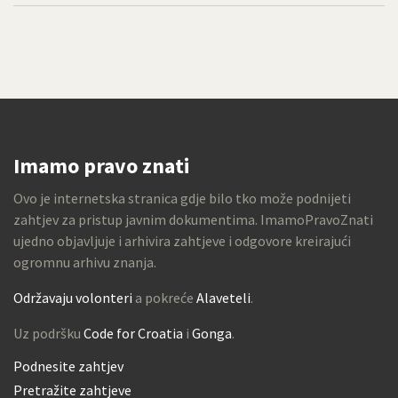
Imamo pravo znati
Ovo je internetska stranica gdje bilo tko može podnijeti
zahtjev za pristup javnim dokumentima. ImamoPravoZnati
ujedno objavljuje i arhivira zahtjeve i odgovore kreirajući
ogromnu arhivu znanja.
Održavaju volonteri
a pokreće
Alaveteli
.
Uz podršku
Code for Croatia
i
Gonga
.
Podnesite zahtjev
Pretražite zahtjeve