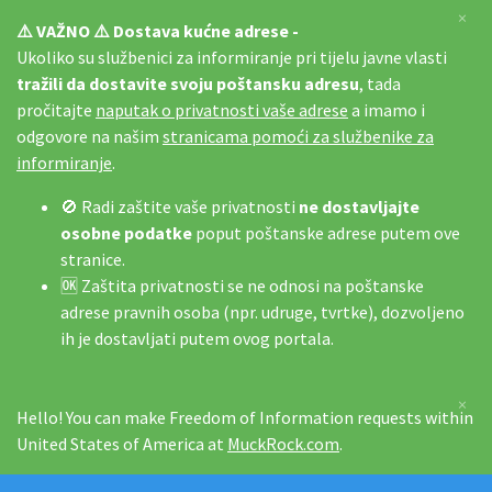
×
⚠️ VAŽNO ⚠️ Dostava kućne adrese -
Ukoliko su službenici za informiranje pri tijelu javne vlasti
tražili da dostavite svoju poštansku adresu
, tada
pročitajte
naputak o privatnosti vaše adrese
a imamo i
odgovore na našim
stranicama pomoći za službenike za
informiranje
.
🚫 Radi zaštite vaše privatnosti
ne dostavljajte
osobne podatke
poput poštanske adrese putem ove
stranice.
🆗 Zaštita privatnosti se ne odnosi na poštanske
adrese pravnih osoba (npr. udruge, tvrtke), dozvoljeno
ih je dostavljati putem ovog portala.
×
Hello! You can make Freedom of Information requests within
United States of America at
MuckRock.com
.