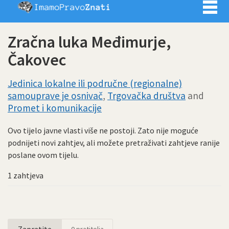
Imamo pra
Zračna luka Međimurje,
Čakovec
Jedinica lokalne ili područne (regionalne)
samouprave je osnivač
,
Trgovačka društva
and
Promet i komunikacije
Ovo tijelo javne vlasti više ne postoji. Zato nije moguće
podnijeti novi zahtjev, ali možete pretraživati zahtjeve ranije
poslane ovom tijelu.
1 zahtjeva
Zapratite
0
pratitelja