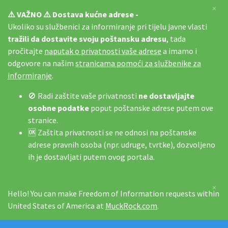
×
⚠️ VAŽNO ⚠️ Dostava kućne adrese -
Ukoliko su službenici za informiranje pri tijelu javne vlasti
tražili da dostavite svoju poštansku adresu
, tada
pročitajte
naputak o privatnosti vaše adrese
a imamo i
odgovore na našim
stranicama pomoći za službenike za
informiranje
.
🚫 Radi zaštite vaše privatnosti
ne dostavljajte
osobne podatke
poput poštanske adrese putem ove
stranice.
🆗 Zaštita privatnosti se ne odnosi na poštanske
adrese pravnih osoba (npr. udruge, tvrtke), dozvoljeno
ih je dostavljati putem ovog portala.
×
Hello! You can make Freedom of Information requests within
United States of America at
MuckRock.com
.