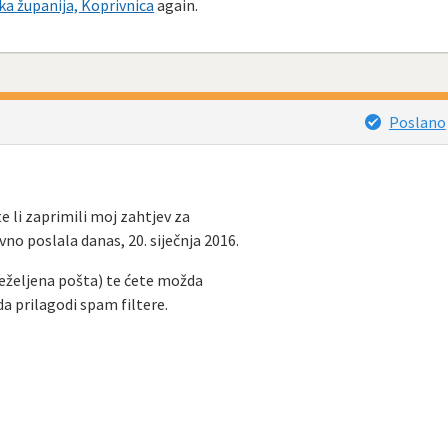
ka županija, Koprivnica
again.
Poslano
e li zaprimili moj zahtjev za
o poslala danas, 20. siječnja 2016.
eželjena pošta) te ćete možda
da prilagodi spam filtere.