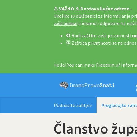
⚠️ VAŽNO ⚠️ Dostava kućne adrese -
Ukoliko su službenici za informiranje pri 
vaše adrese
a imamo i odgovore na naš
🚫 Radi zaštite vaše privatnosti
ne
🆗 Zaštita privatnosti se ne odnos
Hello! You can make Freedom of Informa
Podnesite zahtjev
Pregledajte zaht
Članstvo žup