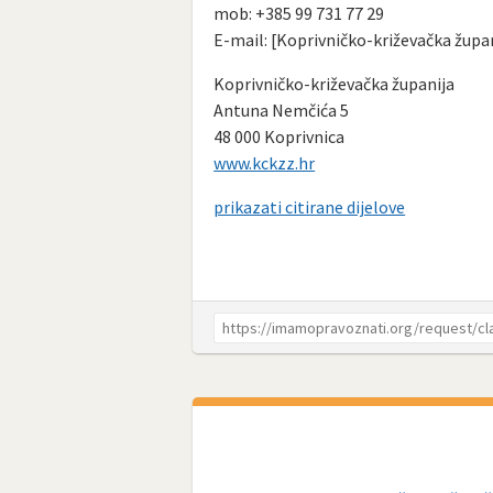
mob: +385 99 731 77 29
E-mail: [Koprivničko-križevačka župan
Koprivničko-križevačka županija
Antuna Nemčića 5
48 000 Koprivnica
www.kckzz.hr
prikazati citirane dijelove