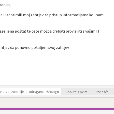
anija,
e li zaprimili moj zahtjev za pristup informacijama koji sam
željena pošta) te ćete možda trebati provjeriti s vašim IT
htjev da ponovno pošaljem svoj zahtjev.
Spojite s ovim
Izvješće