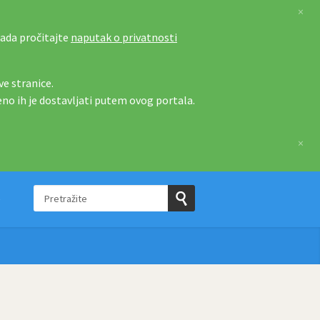
×
tada pročitajte
naputak o privatnosti
e stranice.
eno ih je dostavljati putem ovog portala.
×
Pretražite
e
Pošaljite
upit