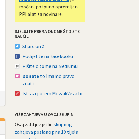
moćan, potpuno opremljen
PPI alat za novinare.
DJELUJTE PREMA ONOME ŠTO STE
NAUČILI
Share on X
Podijelite na Facebooku
Pišite o tome na Mediumu
Donate
to Imamo pravo
znati
Istraži putem MozaikVeza.hr
VIŠE ZAHTJEVA U OVOJ SKUPINI
Ovaj zahtjev je dio
skupnog
zahtjeva poslanog na 19 tijela