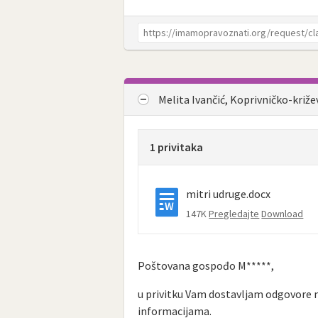
Melita Ivančić, Koprivničko-križ
1 privitaka
mitri udruge.docx
147K
Pregledajte
Download
Poštovana gospođo M*****,
u privitku Vam dostavljam odgovore n
informacijama.