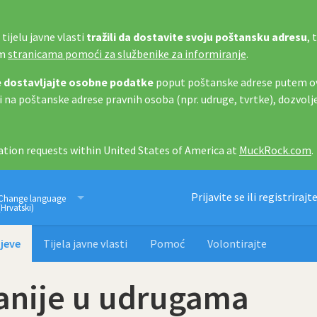
tijelu javne vlasti
tražili da dostavite svoju poštansku adresu
, 
im
stranicama pomoći za službenike za informiranje
.
 dostavljajte osobne podatke
poput poštanske adrese putem ov
i na poštanske adrese pravnih osoba (npr. udruge, tvrtke), dozvolj
tion requests within United States of America at
MuckRock.com
.
Imamo pravo znati
Prijavite se ili registrirajt
Change language
(Hrvatski)
jeve
Tijela javne vlasti
Pomoć
Volontirajte
anije u udrugama