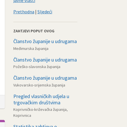
javne vlasti
Prethodna
|
Sljedeći
ZAHTJEVI POPUT OVOG
Članstvo županije u udrugama
Međimurska županija
Članstvo županije u udrugama
Požeško-slavonska županija
Članstvo županije u udrugama
Vukovarsko-srijemska županija
Pregled vlasničkih udjela u
trgovačkim društvima
Koprivničko-križevačka županija,
Koprivnica
Statistika zahtjeva o