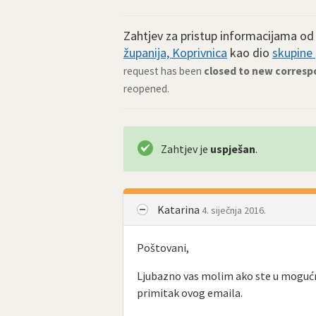
Zahtjev za pristup informacijama o
županija, Koprivnica
kao dio
skupine 
request has been
closed to new corres
reopened.
Zahtjev je
uspješan
.
Katarina
4. siječnja 2016.
Poštovani,
Ljubazno vas molim ako ste u moguć
primitak ovog emaila.