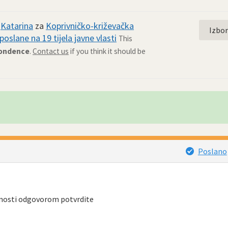
d
Katarina
za
Koprivničko-križevačka
Izbo
poslane na 19 tijela javne vlasti
This
pondence
.
Contact us
if you think it should be
Poslano
nosti odgovorom potvrdite