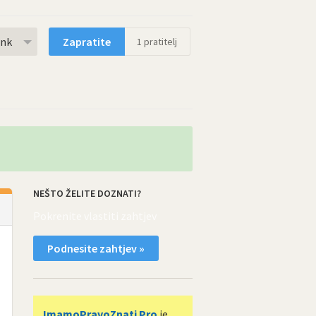
rnk
Zapratite
1
pratitelj
NEŠTO ŽELITE DOZNATI?
Pokrenite vlastiti zahtjev
Podnesite zahtjev »
ImamoPravoZnati Pro
je