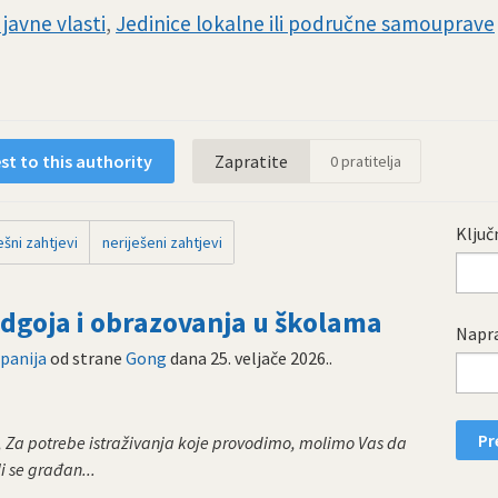
javne vlasti
,
Jedinice lokalne ili područne samouprave
t to this authority
Zapratite
0
pratitelja
Ključn
šni zahtjevi
neriješeni zahtjevi
goja i obrazovanja u školama
Napra
panija
od strane
Gong
dana
25. veljače 2026.
.
 Za potrebe istraživanja koje provodimo, molimo Vas da
i se građan...