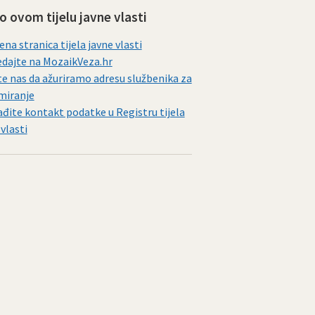
 o ovom tijelu javne vlasti
ena stranica tijela javne vlasti
dajte na MozaikVeza.hr
te nas da ažuriramo adresu službenika za
miranje
đite kontakt podatke u Registru tijela
 vlasti