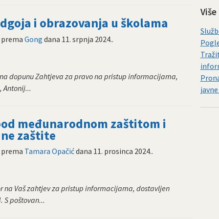
Više
goja i obrazovanja u školama
Služb
prema
Gong
dana
11. srpnja 2024.
.
Pogle
Traži
infor
 na dopunu Zahtjeva za pravo na pristup informacijama,
Prona
 Antonij...
javne
 pod međunarodnom zaštitom i
ne zaštite
prema
Tamara Opačić
dana
11. prosinca 2024.
.
r na Vaš zahtjev za pristup informacijama, dostavljen
. S poštovan...