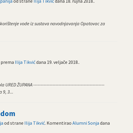
panija
od strane
Ilija Tikvić
dana
18. rujna 2018.
.
a korištenje vode iz sustava navodnjavanja Opatovac za
prema
Ilija Tikvić
dana
19. veljače 2018.
.
URED ŽUPANA ------------------------------------------------
9, 3...
adom
ja
od strane
Ilija Tikvić
. Komentirao
Alumni Sonja
dana