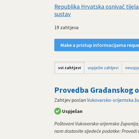
Republika Hrvatska osnivač tijela 
sustav
19 zahtjeva
Make a pristup informacijama reques
svi zahtjevi
uspješni zahtjevi
neuspje
Provedba Građanskog od
Zahtjev poslan
Vukovarsko-srijemska žu
Uspješan
Poštovani Vukovarsko-srijemska županija,
nam dostavite sljedeće podatke: Provodi l