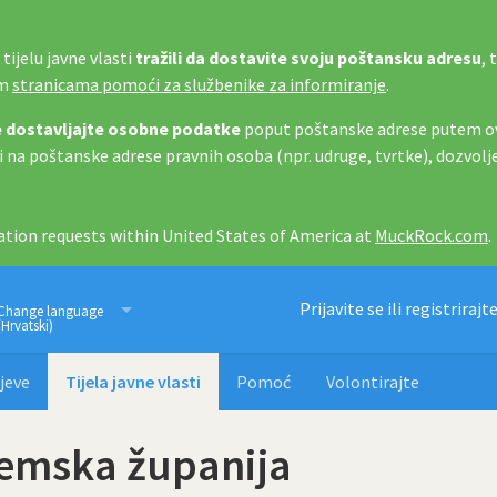
tijelu javne vlasti
tražili da dostavite svoju poštansku adresu
, 
im
stranicama pomoći za službenike za informiranje
.
 dostavljajte osobne podatke
poput poštanske adrese putem ov
i na poštanske adrese pravnih osoba (npr. udruge, tvrtke), dozvolj
tion requests within United States of America at
MuckRock.com
.
Imamo pravo znati
Prijavite se ili registrirajt
Change language
(Hrvatski)
jeve
Tijela javne vlasti
Pomoć
Volontirajte
jemska županija