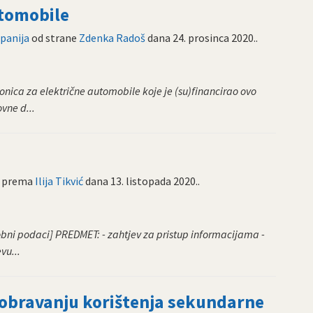
utomobile
panija
od strane
Zdenka Radoš
dana
24. prosinca 2020.
.
onica za električne automobile koje je (su)financirao ovo
ovne d...
prema
Ilija Tikvić
dana
13. listopada 2020.
.
obni podaci] PREDMET: - zahtjev za pristup informacijama -
vu...
dobravanju korištenja sekundarne