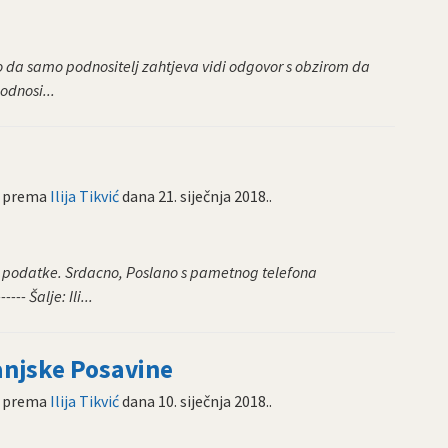
ko da samo podnositelj zahtjeva vidi odgovor s obzirom da
podnosi...
prema
Ilija Tikvić
dana
21. siječnja 2018.
.
e podatke. Srdacno, Poslano s pametnog telefona
-- Šalje: Ili...
njske Posavine
prema
Ilija Tikvić
dana
10. siječnja 2018.
.