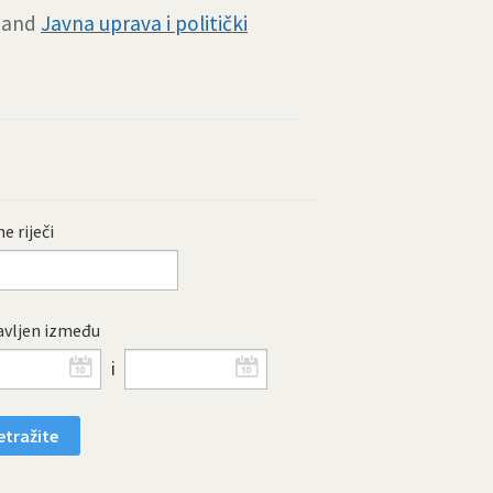
and
Javna uprava i politički
e riječi
vljen između
i