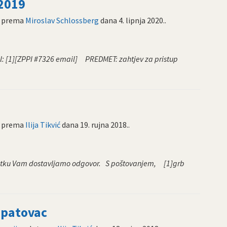
 2019
prema
Miroslav Schlossberg
dana
4. lipnja 2020.
.
[1][ZPPI #7326 email] PREDMET: zahtjev za pristup
prema
Ilija Tikvić
dana
19. rujna 2018.
.
vitku Vam dostavljamo odgovor. S poštovanjem, [1]grb
Opatovac