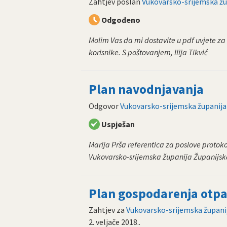
Zahtjev poslan
Vukovarsko-srijemska žu
Odgođeno
Molim Vas da mi dostavite u pdf uvjete z
korisnike. S poštovanjem, Ilija Tikvić
Plan navodnjavanja
Odgovor
Vukovarsko-srijemska županija
Uspješan
Marija Prša referentica za poslove protokola 
Vukovarsko-srijemska županija Županijska 
Plan gospodarenja otp
Zahtjev za
Vukovarsko-srijemska župani
2. veljače 2018.
.