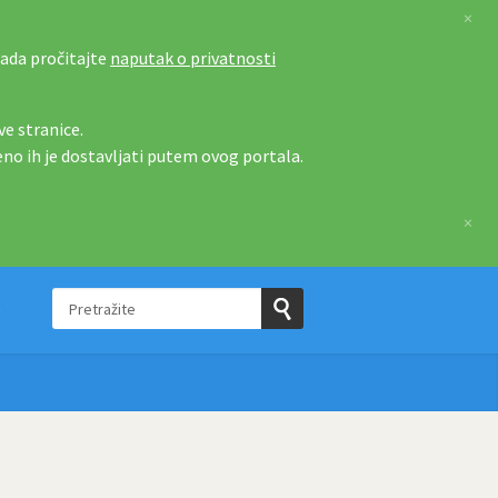
×
tada pročitajte
naputak o privatnosti
e stranice.
eno ih je dostavljati putem ovog portala.
×
Pretražite
e
Pošaljite
upit