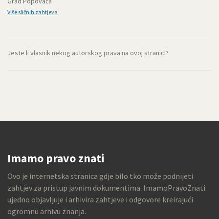
Grad Popovača
Više sličnih zahtjeva
Jeste li vlasnik nekog autorskog prava na ovoj stranici?
Imamo pravo znati
Ovo je internetska stranica gdje bilo tko može podnijeti
zahtjev za pristup javnim dokumentima. ImamoPravoZnati
ujedno objavljuje i arhivira zahtjeve i odgovore kreirajući
ogromnu arhivu znanja.