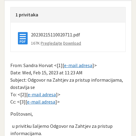
1 privitaka
20230215110020711.pdf
167K
Pregledajte
Download
From: Sandra Horvat <[1][
e-mail adresa
]>
Date: Wed, Feb 15, 2023 at 11:23 AM
Subject: Odgovor na Zahtjev za pristup informacijama,
dostavlja se
To: <[2][
e-mail adresa
]>
Cc: <[3][
e-mail adresa
]>
Poštovani,
u privitku šaljemo Odgovor na Zahtjev za pristup
informacijama.