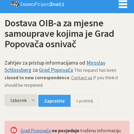
Imamo pra
Dostava OIB-a za mjesne
samouprave kojima je Grad
Popovača osnivač
Zahtjev za pristup informacijama od
Miroslav
Schlossberg
za
Grad Popovača
This request has been
closed to new correspondence
.
Contact us
if you think it
should be reopened.
Izbornk
Zapratite
1
pratitelj
Grad Popovača
ne posjeduje
traženu informaciju.