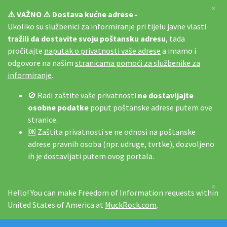
×
⚠️ VAŽNO ⚠️ Dostava kućne adrese -
Ukoliko su službenici za informiranje pri tijelu javne vlasti
tražili da dostavite svoju poštansku adresu
, tada
pročitajte
naputak o privatnosti vaše adrese
a imamo i
odgovore na našim
stranicama pomoći za službenike za
informiranje
.
🚫 Radi zaštite vaše privatnosti
ne dostavljajte
osobne podatke
poput poštanske adrese putem ove
stranice.
🆗 Zaštita privatnosti se ne odnosi na poštanske
adrese pravnih osoba (npr. udruge, tvrtke), dozvoljeno
ih je dostavljati putem ovog portala.
×
Hello! You can make Freedom of Information requests within
United States of America at
MuckRock.com
.