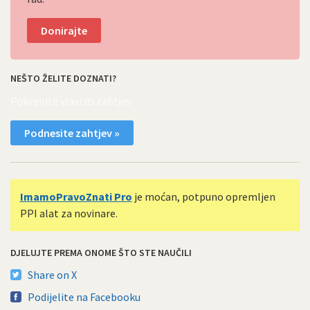
Donirajte
NEŠTO ŽELITE DOZNATI?
Pokrenite vlastiti zahtjev
Podnesite zahtjev »
ImamoPravoZnati Pro
je moćan, potpuno opremljen
PPI alat za novinare.
DJELUJTE PREMA ONOME ŠTO STE NAUČILI
Share on X
Podijelite na Facebooku