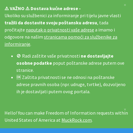
×
⚠️ VAŽNO ⚠️ Dostava kućne adrese -
Ukoliko su službenici za informiranje pri tijelu javne vlasti
tražili da dostavite svoju poštansku adresu
, tada
pročitajte
naputak o privatnosti vaše adrese
a imamo i
odgovore na našim
stranicama pomoći za službenike za
informiranje
.
🚫 Radi zaštite vaše privatnosti
ne dostavljajte
osobne podatke
poput poštanske adrese putem ove
stranice.
🆗 Zaštita privatnosti se ne odnosi na poštanske
adrese pravnih osoba (npr. udruge, tvrtke), dozvoljeno
ih je dostavljati putem ovog portala.
×
Hello! You can make Freedom of Information requests within
United States of America at
MuckRock.com
.