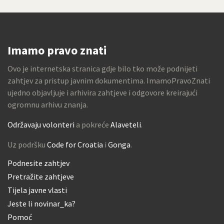
Imamo pravo znati
Ovo je internetska stranica gdje bilo tko može podnijeti
zahtjev za pristup javnim dokumentima. ImamoPravoZnati
ujedno objavljuje i arhivira zahtjeve i odgovore kreirajući
ogromnu arhivu znanja.
Održavaju volonteri
a pokreće
Alaveteli
.
Uz podršku
Code for Croatia
i
Gonga
.
Podnesite zahtjev
Pretražite zahtjeve
Tijela javne vlasti
Jeste li novinar_ka?
Pomoć