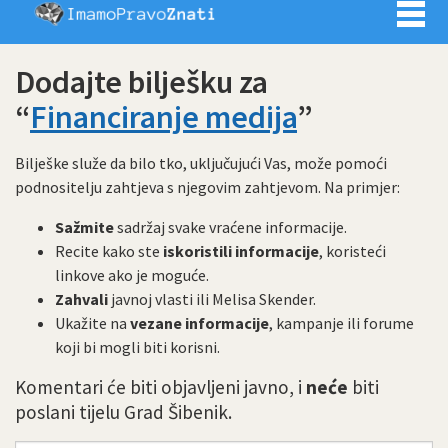
Imamo pra
Dodajte bilješku za
“
Financiranje medija
”
Bilješke služe da bilo tko, uključujući Vas, može pomoći
podnositelju zahtjeva s njegovim zahtjevom. Na primjer:
Sažmite
sadržaj svake vraćene informacije.
Recite kako ste
iskoristili informacije
, koristeći
linkove ako je moguće.
Zahvali
javnoj vlasti ili Melisa Skender.
Ukažite na
vezane informacije
, kampanje ili forume
koji bi mogli biti korisni.
Komentari će biti objavljeni javno, i
neće
biti
poslani tijelu Grad Šibenik.