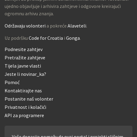
ujedno objavljuje i arhivira zahtjeve i odgovore kreirajući
ogromnu arhivu znanja.
Održavaju volonteri
a pokreće
Alaveteli
.
Uz podršku
Code for Croatia
i
Gonga
.
Podnesite zahtjev
Pretražite zahtjeve
Tijela javne vlasti
Jeste li novinar_ka?
Pomoć
Kontaktirajte nas
Postanite naš volonter
Privatnost i kolačići
API za programere
Vaše donacije pomažu da ovaj portal i projekti sličnim