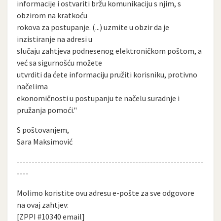
informacije i ostvariti bržu komunikaciju s njim, s
obzirom na kratkoću
rokova za postupanje. (...) uzmite u obzir da je
inzistiranje na adresi u
slučaju zahtjeva podnesenog elektroničkom poštom, a
već sa sigurnošću možete
utvrditi da ćete informaciju pružiti korisniku, protivno
načelima
ekonomičnosti u postupanju te načelu suradnje i
pružanja pomoći."
S poštovanjem,
Sara Maksimović
---------------------------------------------------------------
----
Molimo koristite ovu adresu e-pošte za sve odgovore
na ovaj zahtjev:
[ZPPI #10340 email]