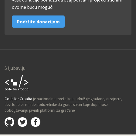
ovome budu mogući
Podržite donacijom
S ljubavlju
Code for
Code for Croatia
je nacionalna mreža koja udružuje građane, dizajnere,
Croatia
developere i mlade poduzetnike da grade stvari koje doprinose
poboljšavanju javnih platformi za građane.
Github
@imamopravoznati
Facebook