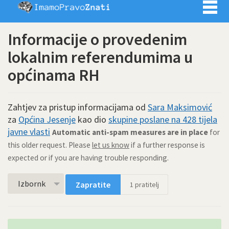
Imamo pra
Informacije o provedenim
lokalnim referendumima u
općinama RH
Zahtjev za pristup informacijama od
Sara Maksimović
za
Općina Jesenje
kao dio
skupine poslane na 428 tijela
javne vlasti
Automatic anti-spam measures are in place
for
this older request. Please
let us know
if a further response is
expected or if you are having trouble responding.
Izbornk
Zapratite
1
pratitelj