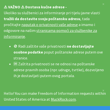
×
⚠️ VAŽNO ⚠️ Dostava kućne adrese -
Ukoliko su službenici za informiranje pri tijelu javne vlasti
tražili da dostavite svoju poštansku adresu
, tada
pročitajte
naputak o privatnosti vaše adrese
a imamo i
odgovore na našim
stranicama pomoći za službenike za
informiranje
.
🚫 Radi zaštite vaše privatnosti
ne dostavljajte
osobne podatke
poput poštanske adrese putem ove
stranice.
🆗 Zaštita privatnosti se ne odnosi na poštanske
adrese pravnih osoba (npr. udruge, tvrtke), dozvoljeno
ih je dostavljati putem ovog portala.
×
Hello! You can make Freedom of Information requests within
United States of America at
MuckRock.com
.