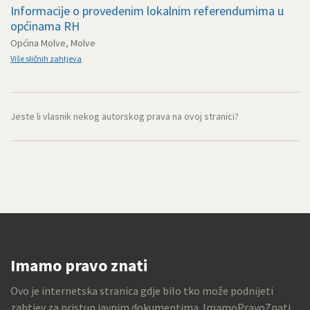
Informacije o provedenim lokalnim referendumima u
općinama RH
Općina Molve, Molve
Više sličnih zahtjeva
Jeste li vlasnik nekog autorskog prava na ovoj stranici?
Imamo pravo znati
Ovo je internetska stranica gdje bilo tko može podnijeti
zahtjev za pristup javnim dokumentima. ImamoPravoZnati