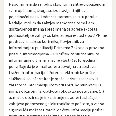
Napominjem da se radi o skupnom zahtjevu upućenom
svim općinama, stoga su izostavljeni njihovi
pojedinačni nazivi i adrese u samom tekstu poruke.
Nadalje, molim da zahtjev razmotrite temeljem
dostavljenog imena i prezimena te adrese e-pošte
podnositeljice zahtjeva. Iako adresa e-pošte po ZPPI ne
predstavlja adresu korisnika, Povjerenik za
informiranje u publikaciji Primjena Zakona o pravu na
pristup informacijama – Priručnik za službenike za
informiranje u tijelima javne vlasti (2016. godina)
potvrđuje da je e-mail adresa dovoljna za dostavu
traženih informacija: "Putem elektroničke pošte
službenik za informiranje može korisniku dostaviti
zatražene informacije i ostvariti bržu komunikaciju s
njim, s obzirom na kratkoću rokova za postupanje. (...)
uzmite u obzir da je inzistiranje na adresi u slučaju
zahtjeva podnesenog elektroničkom poštom, a već sa
sigurnošću možete utvrditi da ćete informaciju pružiti