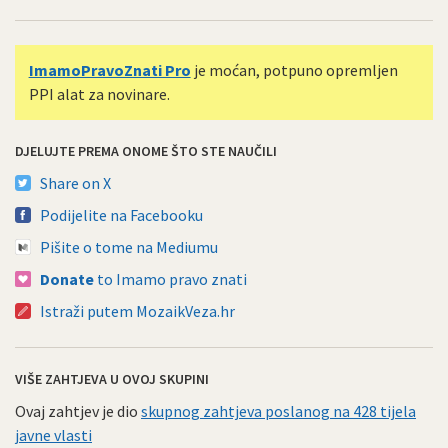
ImamoPravoZnati Pro
je moćan, potpuno opremljen
PPI alat za novinare.
DJELUJTE PREMA ONOME ŠTO STE NAUČILI
Share on X
Podijelite na Facebooku
Pišite o tome na Mediumu
Donate
to Imamo pravo znati
Istraži putem MozaikVeza.hr
VIŠE ZAHTJEVA U OVOJ SKUPINI
Ovaj zahtjev je dio
skupnog zahtjeva poslanog na 428 tijela
javne vlasti