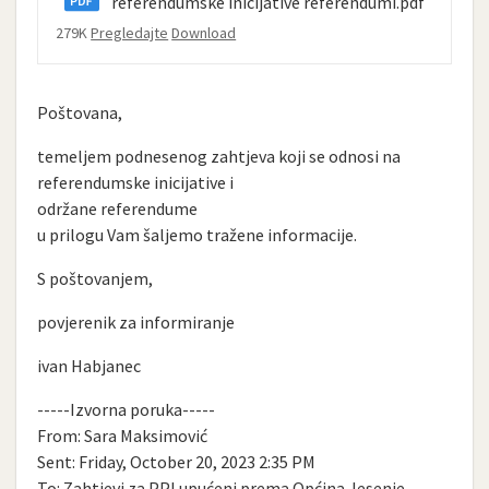
referendumske inicijative referendumi.pdf
279K
Pregledajte
Download
Poštovana,
temeljem podnesenog zahtjeva koji se odnosi na
referendumske inicijative i
održane referendume
u prilogu Vam šaljemo tražene informacije.
S poštovanjem,
povjerenik za informiranje
ivan Habjanec
-----Izvorna poruka-----
From: Sara Maksimović
Sent: Friday, October 20, 2023 2:35 PM
To: Zahtjevi za PPI upućeni prema Općina Jesenje