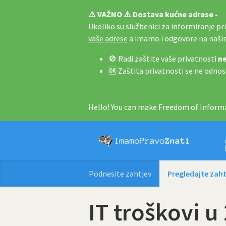
⚠️ VAŽNO ⚠️ Dostava kućne adrese -
Ukoliko su službenici za informiranje pri 
vaše adrese
a imamo i odgovore na naš
🚫 Radi zaštite vaše privatnosti
ne
🆗 Zaštita privatnosti se ne odnos
Hello! You can make Freedom of Informa
Podnesite zahtjev
Pregledajte zaht
IT troškovi u