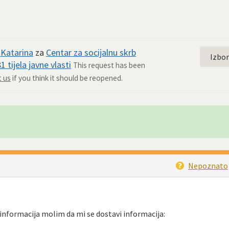
d
Katarina
za
Centar za socijalnu skrb
Izbo
 tijela javne vlasti
This request has been
 us
if you think it should be reopened.
Nepoznato
nformacija molim da mi se dostavi informacija: