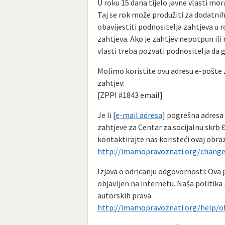
U roku 15 dana tijelo javne vlasti mor
Taj se rok može produžiti za dodatni
obavijestiti podnositelja zahtjeva u 
zahtjeva. Ako je zahtjev nepotpun ili 
vlasti treba pozvati podnositelja da g
Molimo koristite ovu adresu e-pošte 
zahtjev:
[ZPPI #1843 email]
Je li [
e-mail adresa
] pogrešna adresa
zahtjeve za Centar za socijalnu skrb
kontaktirajte nas koristeći ovaj obra
http://imamopravoznati.org/change_
Izjava o odricanju odgovornosti: Ova 
objavljen na internetu. Naša politika 
autorskih prava
http://imamopravoznati.org/help/of