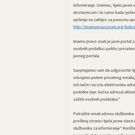
informiranje. Iznimno, tijelo javne
dostavnicom i to samo kada rješenj
rješenje na zahtjev za ponovnu upo
http://imamopravoznati.org/help/p
Imamo pravo znati je javni portal 
osobnih podatka i politici privatn
javnog portala.
Savjetujemo vam da odgovorite tije
odvojeno putem privatnog emaila, a
isti način i na istu elektronsku a
podatke (npr. kućna adresa) uklon
zaštiti osobnih podataka."
Potražite email adresu službenika z
profilnoj stranici tijela javne vlas
službenika za informiranje". Koriš