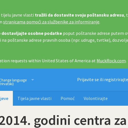
tijelu javne vlasti
tražili da dostavite svoju poštansku adresu
, 
im
stranicama pomoći za službenike za informiranje
.
 dostavljajte osobne podatke
poput poštanske adrese putem ov
i na poštanske adrese pravnih osoba (npr. udruge, tvrtke), dozvolj
tion requests within United States of America at
MuckRock.com
.
Imamo pravo znati
Prijavite se ili registrirajt
Change language
(Hrvatski)
jeve
Tijela javne vlasti
Pomoć
Volontirajte
 2014. godini centra za