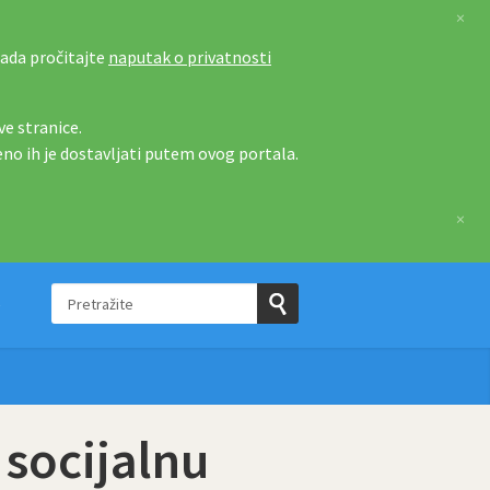
×
tada pročitajte
naputak o privatnosti
e stranice.
eno ih je dostavljati putem ovog portala.
×
Pretražite
e
Pošaljite
upit
 socijalnu