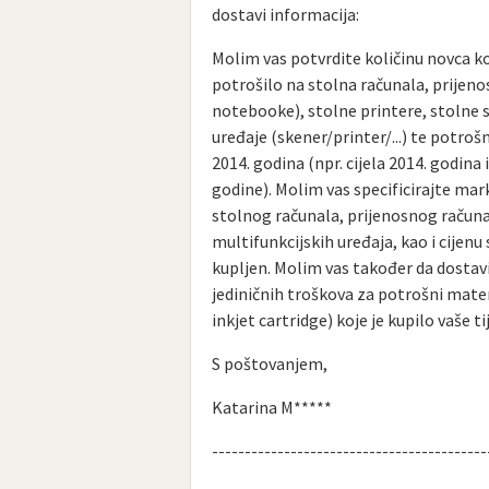
dostavi informacija:
Molim vas potvrdite količinu novca koj
potrošilo na stolna računala, prijeno
notebooke), stolne printere, stolne 
uređaje (skener/printer/...) te potroš
2014. godina (npr. cijela 2014. godina 
godine). Molim vas specificirajte ma
stolnog računala, prijenosnog računal
multifunkcijskih uređaja, kao i cijenu 
kupljen. Molim vas također da dostavi
jediničnih troškova za potrošni materi
inkjet cartridge) koje je kupilo vaše ti
S poštovanjem,
Katarina M*****
------------------------------------------