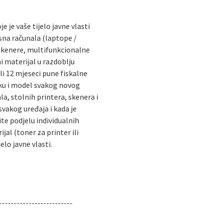
e je vaše tijelo javne vlasti
sna računala (laptope /
skenere, multifunkcionalne
ni materijal u razdoblju
ili 12 mjeseci pune fiskalne
rku i model svakog novog
a, stolnih printera, skenera i
svakog uređaja i kada je
te podjelu individualnih
jal (toner za printer ili
jelo javne vlasti.
-------------------------