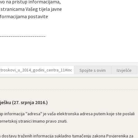
avo na pristup informacijama,
 stranicama Vašeg tijela javne
informacijama postavite
-------------------------
Spojite s ovim
Izvješće
ješku (
27. srpnja 2016.
)
p informacija "adresa" je vaša elektronska adresa putem koje ste poslali
ernetskoj stranici Imamo pravo znati.
 dostavu traženih informacija sukladno tumačenju zakona Povjerenika za