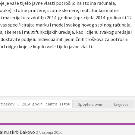
e je vaše tijelo javne vlasti potrošilo na stolna računala,
ooke), stolne printere, stolne skenere, multifunkcionalne
i materijal u razdoblju 2014. godina (npr. cijela 2014. godina ili 12
 vas specificirajte marku i model svakog novog stolnog računala,
, skenera i multifunkcijskih uređaja, kao i cijenu svakog uređaja i
 dostavite podjelu individualnih jediničnih troškova za potrošni
artridge) koje je kupilo vaše tijelo javne vlasti.
Spojite s ovim
Izvješće
jalnu skrb Đakovo
27. srpnja 2016.