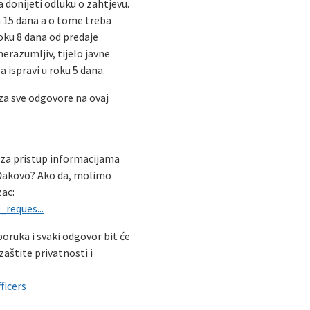
a donijeti odluku o zahtjevu.
h 15 dana a o tome treba
roku 8 dana od predaje
nerazumljiv, tijelo javne
a ispravi u roku 5 dana.
za sve odgovore na ovaj
 za pristup informacijama
 Đakovo? Ako da, molimo
zac:
reques...
poruka i svaki odgovor bit će
zaštite privatnosti i
ficers