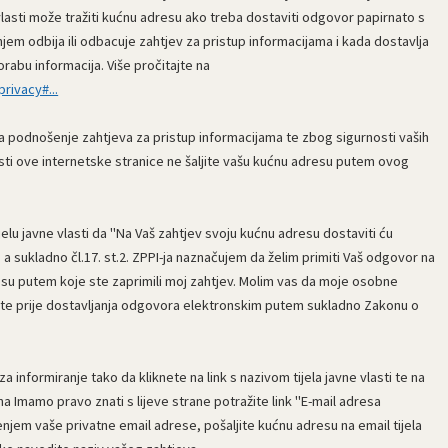
 vlasti može tražiti kućnu adresu ako treba dostaviti odgovor papirnato s
em odbija ili odbacuje zahtjev za pristup informacijama i kada dostavlja
rabu informacija. Više pročitajte na
rivacy#...
za podnošenje zahtjeva za pristup informacijama te zbog sigurnosti vaših
osti ove internetske stranice ne šaljite vašu kućnu adresu putem ovog
lu javne vlasti da "Na Vaš zahtjev svoju kućnu adresu dostaviti ću
 sukladno čl.17. st.2. ZPPI-ja naznačujem da želim primiti Vaš odgovor na
dresu putem koje ste zaprimili moj zahtjev. Molim vas da moje osobne
ite prije dostavljanja odgovora elektronskim putem sukladno Zakonu o
a informiranje tako da kliknete na link s nazivom tijela javne vlasti te na
ti na Imamo pravo znati s lijeve strane potražite link "E-mail adresa
tenjem vaše privatne email adrese, pošaljite kućnu adresu na email tijela