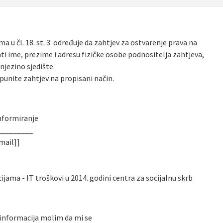
 u čl. 18. st. 3. određuje da zahtjev za ostvarenje prava na
i ime, prezime i adresu fizičke osobe podnositelja zahtjeva,
njezino sjedište.
punite zahtjev na propisani način.
informiranje
_________
mail]]
jama - IT troškovi u 2014. godini centra za socijalnu skrb
informacija molim da mi se