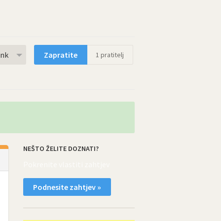
rnk
Zapratite
1
pratitelj
NEŠTO ŽELITE DOZNATI?
Pokrenite vlastiti zahtjev
Podnesite zahtjev »