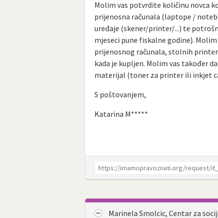
Molim vas potvrdite količinu novca koj
prijenosna računala (laptope / noteb
uređaje (skener/printer/...) te potrošn
mjeseci pune fiskalne godine). Molim
prijenosnog računala, stolnih printera
kada je kupljen. Molim vas također da
materijal (toner za printer ili inkjet c
S poštovanjem,
Katarina M*****
Marinela Smolcic, Centar za soci