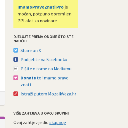
ImamoPravoZnati Pro
je
moćan, potpuno opremljen
PPI alat za novinare.
DJELUJTE PREMA ONOME ŠTO STE
NAUČILI
Share on X
Podijelite na Facebooku
Pišite o tome na Mediumu
Donate
to Imamo pravo
znati
Istraži putem MozaikVeza.hr
VIŠE ZAHTJEVA U OVOJ SKUPINI
Ovaj zahtjev je dio
skupnog